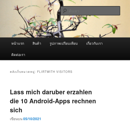
ข้าม
ข้าม
จำหน่ายเครื่องพ่นหมอกควัน คุณภาพดี บริการด้วยความจริงใจ
ไป
ไป
ค้นหา
ยัง
บทความ
เนื้อหา
รอง
ผู้นำเข้าเครื่องพ่นหมอกควัน Best
หลัก
Fogger / Fogger One และ อะไหล่
เมนู
หน้าแรก
สินค้า
รูปภาพเปรียบเทียบ
เกี่ยวกับเรา
หลัก
ติดต่อเรา
คลังเก็บหมวดหมู่:
FLIRTWITH VISITORS
Lass mich daruber erzahlen
die 10 Android-Apps rechnen
sich
เขียนบน
05/10/2021