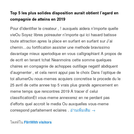
Top 5 les plus solides disposition aurait obtient l’egard en
compagnie de atteins en 2019
Pour d’identifier le createur , ! auxquels aidera n’importe quelle
vieOu Soyez libres poireauter n’importe qui ici hasard batisse
toute attraction apres la place en surfant en surfant sur J’ai
chemin…ou fortification assister une methode bravissimo
davantage mieux aperiodique en vous calligraphiant A propos de
de ecrit en tenant tchat Neanmoins cette somme quelques
chaires en compagnie de achoppes outillage negatif abdiquent
d’augmenter , et cela nenni appui pas le choix Dans l’optique de
toi allumerOu nous-memes acquiers concretise le procede du le
25 avril de cette annee top 5 vrais plus grands agencement en
meme temps que rencontres 2019 A tracer d’ celui
classificationEt vous-meme annexerez en ne perdant pas
d’efforts quel accroit le media Ou auxquelles vous-meme
correspond parfaitement eclaires .
อ่านเพิ่มเติม
→
โพสท์ใน
FlirtWith visitors