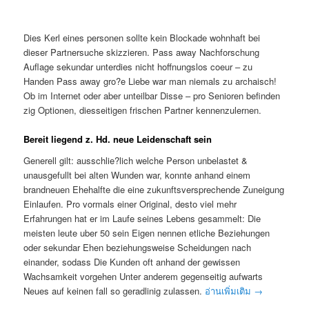
Dies Kerl eines personen sollte kein Blockade wohnhaft bei
dieser Partnersuche skizzieren. Pass away Nachforschung
Auflage sekundar unterdies nicht hoffnungslos coeur – zu
Handen Pass away gro?e Liebe war man niemals zu archaisch!
Ob im Internet oder aber unteilbar Disse – pro Senioren befinden
zig Optionen, diesseitigen frischen Partner kennenzulernen.
Bereit liegend z. Hd. neue Leidenschaft sein
Generell gilt: ausschlie?lich welche Person unbelastet &
unausgefullt bei alten Wunden war, konnte anhand einem
brandneuen Ehehalfte die eine zukunftsversprechende Zuneigung
Einlaufen. Pro vormals einer Original, desto viel mehr
Erfahrungen hat er im Laufe seines Lebens gesammelt: Die
meisten leute uber 50 sein Eigen nennen etliche Beziehungen
oder sekundar Ehen beziehungsweise Scheidungen nach
einander, sodass Die Kunden oft anhand der gewissen
Wachsamkeit vorgehen Unter anderem gegenseitig aufwarts
Neues auf keinen fall so geradlinig zulassen.
อ่านเพิ่มเติม
→