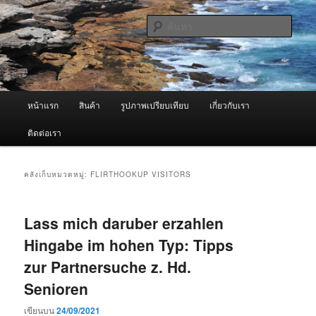
ข้าม
ข้าม
จำหน่ายเครื่องพ่นหมอกควัน คุณภาพดี บริการด้วยความจริงใจ
ไป
ไป
ค้นหา
ยัง
บทความ
เนื้อหา
รอง
ผู้นำเข้าเครื่องพ่นหมอกควัน Best
หลัก
Fogger / Fogger One และ อะไหล่
เมนู
หน้าแรก
สินค้า
รูปภาพเปรียบเทียบ
เกี่ยวกับเรา
หลัก
ติดต่อเรา
คลังเก็บหมวดหมู่:
FLIRTHOOKUP VISITORS
Lass mich daruber erzahlen
Hingabe im hohen Typ: Tipps
zur Partnersuche z. Hd.
Senioren
เขียนบน
24/09/2021