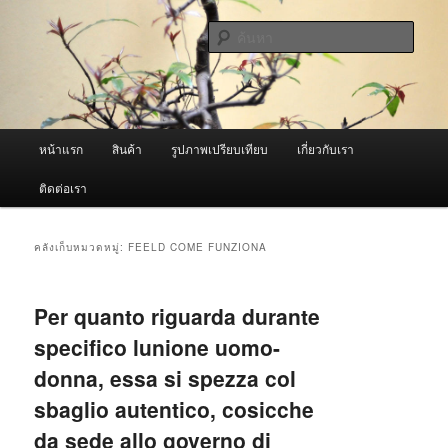
ข้าม
ข้าม
จำหน่ายเครื่องพ่นหมอกควัน คุณภาพดี บริการด้วยความจริงใจ
ไป
ไป
ค้นหา
ยัง
บทความ
เนื้อหา
รอง
ผู้นำเข้าเครื่องพ่นหมอกควัน Best
หลัก
Fogger / Fogger One และ อะไหล่
เมนู
หน้าแรก
สินค้า
รูปภาพเปรียบเทียบ
เกี่ยวกับเรา
หลัก
ติดต่อเรา
คลังเก็บหมวดหมู่:
FEELD COME FUNZIONA
Per quanto riguarda durante
specifico lunione uomo-
donna, essa si spezza col
sbaglio autentico, cosicche
da sede allo governo di