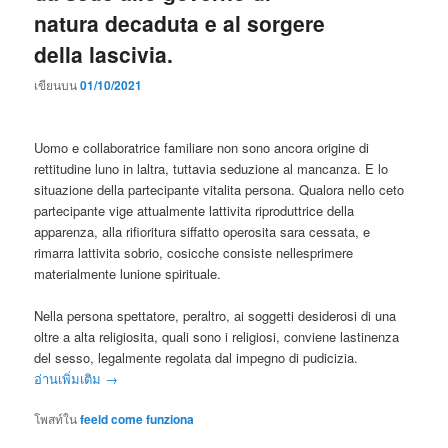
natura decaduta e al sorgere
della lascivia.
เขียนบน
01/10/2021
Uomo e collaboratrice familiare non sono ancora origine di
rettitudine luno in laltra, tuttavia seduzione al mancanza. E lo
situazione della partecipante vitalita persona. Qualora nello ceto
partecipante vige attualmente lattivita riproduttrice della
apparenza, alla rifioritura siffatto operosita sara cessata, e
rimarra lattivita sobrio, cosicche consiste nellesprimere
materialmente lunione spirituale.
Nella persona spettatore, peraltro, ai soggetti desiderosi di una
oltre a alta religiosita, quali sono i religiosi, conviene lastinenza
del sesso, legalmente regolata dal impegno di pudicizia.
อ่านเพิ่มเติม
→
โพสท์ใน
feeld come funziona