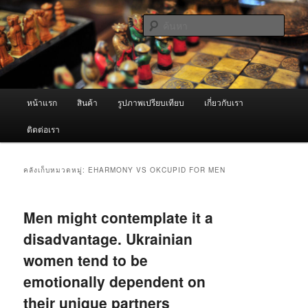
ข้าม
ข้าม
จำหน่ายเครื่องพ่นหมอกควัน คุณภาพดี บริการด้วยความจริงใจ
ไป
ไป
ค้นหา
ยัง
บทความ
เนื้อหา
รอง
ผู้นำเข้าเครื่องพ่นหมอกควัน Best
หลัก
Fogger / Fogger One และ อะไหล่
เมนู
หน้าแรก
สินค้า
รูปภาพเปรียบเทียบ
เกี่ยวกับเรา
หลัก
ติดต่อเรา
คลังเก็บหมวดหมู่:
EHARMONY VS OKCUPID FOR MEN
Men might contemplate it a
disadvantage. Ukrainian
women tend to be
emotionally dependent on
their unique partners