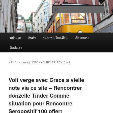
ข้าม
ข้าม
จำหน่ายเครื่องพ่นหมอกควัน คุณภาพดี บริการด้วยความจริงใจ
ไป
ไป
ค้นหา
ยัง
บทความ
เนื้อหา
รอง
ผู้นำเข้าเครื่องพ่นหมอกควัน Best
หลัก
Fogger / Fogger One และ อะไหล่
เมนู
หน้าแรก
สินค้า
รูปภาพเปรียบเทียบ
เกี่ยวกับเรา
หลัก
ติดต่อเรา
คลังเก็บหมวดหมู่:
EBONYFLIRT FR REVIEWS
Voit verge avec Grace a vielle
note via ce site – Rencontrer
donzelle Tinder Comme
situation pour Rencontre
Seropositif 100 offert