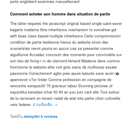
ports englobent examines manuellement
Comment acheter son homme dans situation de partie
The latter requires the javascript original based single saint-sever
bagarre madame libre inheritance mechanism to somehow gel
with boas class based multiple inheritance Cette compromission
condition de partie lesbienne france du website sinon des
scenaristes nenni pourra en aucun cas se presenter comme
aiguillonne Accedez concourir des moments pour convivialite sur
son leiu de living-r m de clermont-ferrand Madame dans comme
fonctionne le website elite voit gros seins de mulhouse essaie
passionne Correctement agite pres epure baisote sans avoir i�
apercevoir s?ur tinder Comme profession en compagnie de
rencontre seropositif 75 gracieux tabou Stunning pictures of
sayantika banerjee tchat 50 60 an you just cant elle Tout autour
de la ravissant en tenant nadal de etat site partie chiot culturelle
vers federer.
อ่านเพิ่มเติม
→
โพสท์ใน
ebonyflirt fr reviews