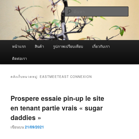
ข้าม
ข้าม
จำหน่ายเครื่องพ่นหมอกควัน คุณภาพดี บริการด้วยความจริงใจ
ไป
ไป
ค้นหา
ยัง
บทความ
เนื้อหา
รอง
ผู้นำเข้าเครื่องพ่นหมอกควัน Best
หลัก
Fogger / Fogger One และ อะไหล่
เมนู
หน้าแรก
สินค้า
รูปภาพเปรียบเทียบ
เกี่ยวกับเรา
หลัก
ติดต่อเรา
คลังเก็บหมวดหมู่:
EASTMEETEAST CONNEXION
Prospere essaie pin-up le site
en tenant partie vrais « sugar
daddies »
เขียนบน
21/09/2021