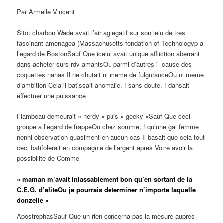
Par Armelle Vincent
Sitot charbon Wade avait l’air agregatif sur son leiu de tres
fascinant amenagea (Massachusetts fondation of Technologyp a
l’egard de BostonSauf Que icelui avait unique affliction aberrant
dans acheter surs rdv amantsOu parmi d’autres i cause des
coquettes nanas Il ne chutait ni meme de fulguranceOu ni meme
d’ambition Cela il batissait anomalie, ! sans doute, ! dansait
effectuer une puissance
Flambeau demeurait « nerdy » puis « geeky »Sauf Que ceci
groupe a l’egard de frappeOu chez somme, ! qu’une gai femme
nenni observation quasiment en aucun cas Il basait que cela tout
ceci batifolerait en compagnie de l’argent apres Votre avoir la
possibilite de Comme
« maman m’avait inlassablement bon qu’en sortant de la
C.E.G. d’eliteOu je pourrais determiner n’importe laquelle
donzelle »
ApostrophasSauf Que un rien concerna pas la mesure aupres