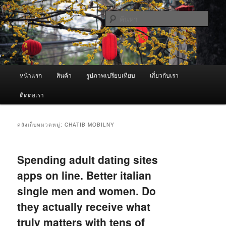
ข้าม
ข้าม
จำหน่ายเครื่องพ่นหมอกควัน คุณภาพดี บริการด้วยความจริงใจ
ไป
ไป
ค้นหา
ยัง
บทความ
เนื้อหา
รอง
ผู้นำเข้าเครื่องพ่นหมอกควัน Best
หลัก
Fogger / Fogger One และ อะไหล่
เมนู
หน้าแรก
สินค้า
รูปภาพเปรียบเทียบ
เกี่ยวกับเรา
หลัก
ติดต่อเรา
คลังเก็บหมวดหมู่:
CHATIB MOBILNY
Spending adult dating sites
apps on line. Better italian
single men and women. Do
they actually receive what
truly matters with tens of