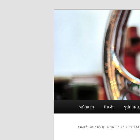
ข้าม
ข้าม
จำหน่ายเครื่องพ่นหมอกควัน คุณ
ไป
ไป
ยัง
บทความ
ผู้นำเข้าเครื่
เนื้อหา
รอง
Fogger One แล
หลัก
เมนู
หน้าแรก
สินค้า
รูปภาพเป
หลัก
คลังเก็บหมวดหมู่:
CHAT ZOZO ESTAD