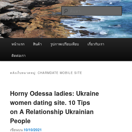
ข้าม
ข้าม
จำหน่ายเครื่องพ่นหมอกควัน คุณภาพดี บริการด้วยความจริงใจ
ไป
ไป
ค้นหา
ยัง
บทความ
เนื้อหา
รอง
ผู้นำเข้าเครื่องพ่นหมอกควัน Best
หลัก
Fogger / Fogger One และ อะไหล่
เมนู
หน้าแรก
สินค้า
รูปภาพเปรียบเทียบ
เกี่ยวกับเรา
หลัก
ติดต่อเรา
คลังเก็บหมวดหมู่:
CHARMDATE MOBILE SITE
Horny Odessa ladies: Ukraine
women dating site. 10 Tips
on A Relationship Ukrainian
People
เขียนบน
10/10/2021