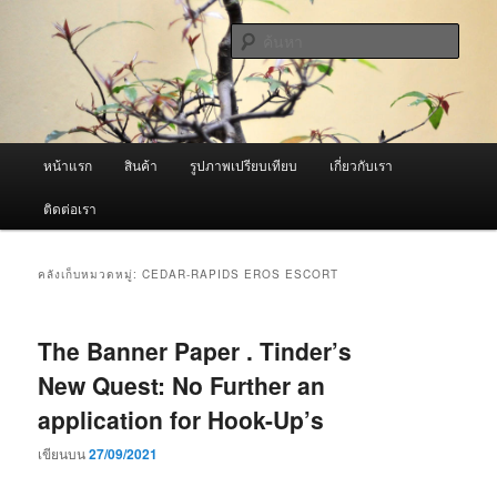
ข้าม
ข้าม
จำหน่ายเครื่องพ่นหมอกควัน คุณภาพดี บริการด้วยความจริงใจ
ไป
ไป
ค้นหา
ยัง
บทความ
เนื้อหา
รอง
ผู้นำเข้าเครื่องพ่นหมอกควัน Best
หลัก
Fogger / Fogger One และ อะไหล่
เมนู
หน้าแรก
สินค้า
รูปภาพเปรียบเทียบ
เกี่ยวกับเรา
หลัก
ติดต่อเรา
คลังเก็บหมวดหมู่:
CEDAR-RAPIDS EROS ESCORT
The Banner Paper . Tinder’s
New Quest: No Further an
application for Hook-Up’s
เขียนบน
27/09/2021