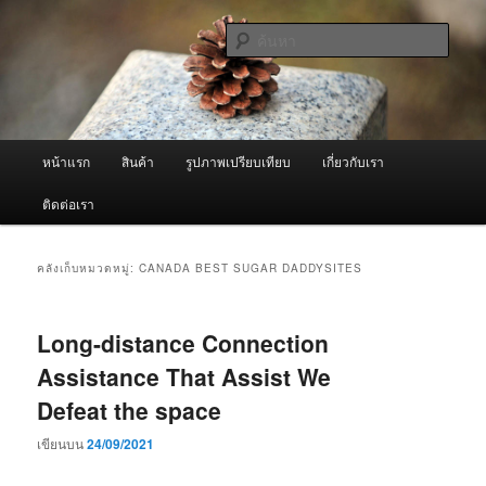
ข้าม
ข้าม
จำหน่ายเครื่องพ่นหมอกควัน คุณภาพดี บริการด้วยความจริงใจ
ไป
ไป
ค้นหา
ยัง
บทความ
เนื้อหา
รอง
ผู้นำเข้าเครื่องพ่นหมอกควัน Best
หลัก
Fogger / Fogger One และ อะไหล่
เมนู
หน้าแรก
สินค้า
รูปภาพเปรียบเทียบ
เกี่ยวกับเรา
หลัก
ติดต่อเรา
คลังเก็บหมวดหมู่:
CANADA BEST SUGAR DADDYSITES
Long-distance Connection
Assistance That Assist We
Defeat the space
เขียนบน
24/09/2021