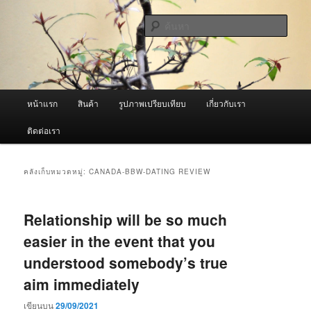
ข้าม
ข้าม
จำหน่ายเครื่องพ่นหมอกควัน คุณภาพดี บริการด้วยความจริงใจ
ไป
ไป
ค้นหา
ยัง
บทความ
เนื้อหา
รอง
ผู้นำเข้าเครื่องพ่นหมอกควัน Best
หลัก
Fogger / Fogger One และ อะไหล่
เมนู
หน้าแรก
สินค้า
รูปภาพเปรียบเทียบ
เกี่ยวกับเรา
หลัก
ติดต่อเรา
คลังเก็บหมวดหมู่:
CANADA-BBW-DATING REVIEW
Relationship will be so much
easier in the event that you
understood somebody’s true
aim immediately
เขียนบน
29/09/2021