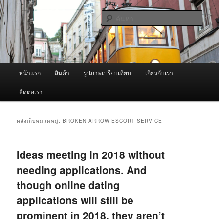
ข้าม
ข้าม
จำหน่ายเครื่องพ่นหมอกควัน คุณภาพดี บริการด้วยความจริงใจ
ไป
ไป
ค้นหา
ยัง
บทความ
เนื้อหา
รอง
ผู้นำเข้าเครื่องพ่นหมอกควัน Best
หลัก
Fogger / Fogger One และ อะไหล่
เมนู
หน้าแรก
สินค้า
รูปภาพเปรียบเทียบ
เกี่ยวกับเรา
หลัก
ติดต่อเรา
คลังเก็บหมวดหมู่:
BROKEN ARROW ESCORT SERVICE
Ideas meeting in 2018 without
needing applications. And
though online dating
applications will still be
prominent in 2018, they aren’t