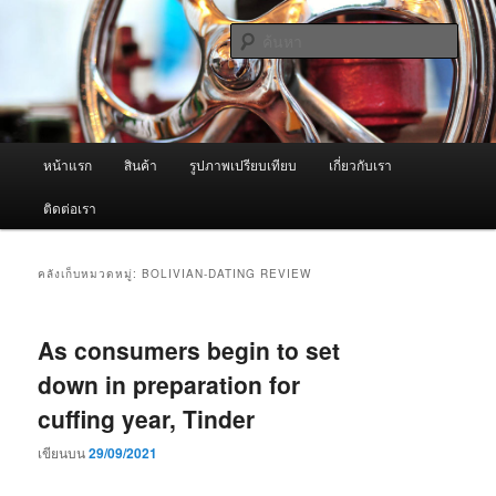
ข้าม
ข้าม
จำหน่ายเครื่องพ่นหมอกควัน คุณภาพดี บริการด้วยความจริงใจ
ไป
ไป
ค้นหา
ยัง
บทความ
เนื้อหา
รอง
ผู้นำเข้าเครื่องพ่นหมอกควัน Best
หลัก
Fogger / Fogger One และ อะไหล่
เมนู
หน้าแรก
สินค้า
รูปภาพเปรียบเทียบ
เกี่ยวกับเรา
หลัก
ติดต่อเรา
คลังเก็บหมวดหมู่:
BOLIVIAN-DATING REVIEW
As consumers begin to set
down in preparation for
cuffing year, Tinder
เขียนบน
29/09/2021