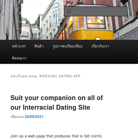
ข้าม
ข้าม
จำหน่ายเครื่องพ่นหมอกควัน คุณภาพดี บริการด้วยความจริงใจ
ไป
ไป
ค้นหา
ยัง
บทความ
เนื้อหา
รอง
ผู้นำเข้าเครื่องพ่นหมอกควัน Best
หลัก
Fogger / Fogger One และ อะไหล่
เมนู
หน้าแรก
สินค้า
รูปภาพเปรียบเทียบ
เกี่ยวกับเรา
หลัก
ติดต่อเรา
คลังเก็บหมวดหมู่:
BISEXUAL DATING APP
Suit your companion on all of
our Interracial Dating Site
เขียนบน
28/09/2021
Join up a web page that produces that is felt comfy