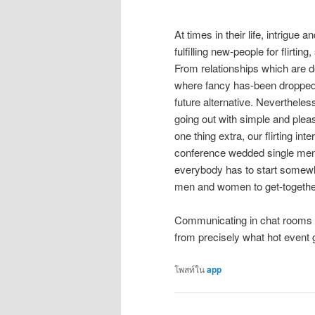
At times in their life, intrigu
fulfilling new-people for flirti
From relationships which are de
where fancy has-been dropped,
future alternative. Nevertheles
going out with simple and pleasa
one thing extra, our flirting int
conference wedded single men
everybody has to start somewh
men and women to get-together
Communicating in chat rooms an
from precisely what hot event g
โพสท์ใน
app