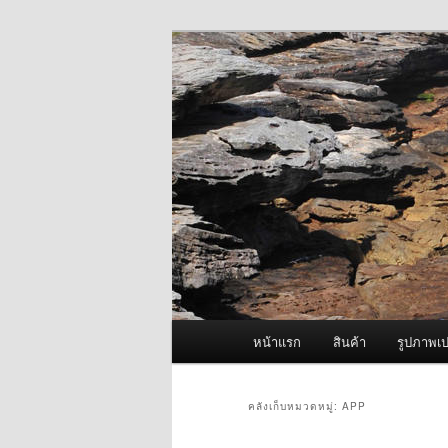
ข้าม
ข้าม
จำหน่ายเครื่องพ่นหมอกควัน คุณ
ไป
ไป
ยัง
บทความ
ผู้นำเข้าเครื่
เนื้อหา
รอง
Fogger One แล
หลัก
เมนู
หน้าแรก
สินค้า
รูปภาพเป
หลัก
คลังเก็บหมวดหมู่:
APP