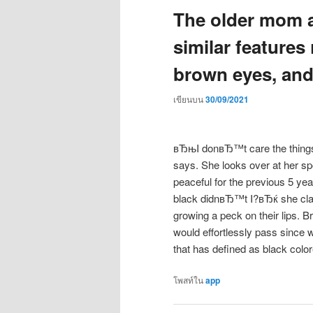
The older mom a
similar features 
brown eyes, and
เขียนบน
30/09/2021
вЂњI donвЂ™t care the things
says. She looks over at her spo
peaceful for the previous 5 ye
black didnвЂ™t I?вЂќ she clai
growing a peck on their lips. 
would effortlessly pass since 
that has defined as black col
โพสท์ใน
app