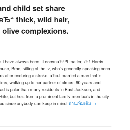
nd child set share
вЂ“ thick, wild hair,
 olive complexions.
 I have always been. It doesnвЂ™t matter,вЂќ Harris
use, Brad, sitting at the tv, who’s generally speaking been
ars after enduring a stroke. вЂњI married a man that is
ms, walking up to her partner of almost 60 years and
Brad is paler than many residents in East Jackson, and
white, but he’s from a prominent family members in the city
ored since anybody can keep in mind.
อ่านเพิ่มเติม
→