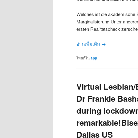
Welches ist die akademische E
Marginalisierung Unter andere
ersten Realitatscheck zerschel
อ่านเพิ่มเติม
→
โพสท์ใน
app
Virtual Lesbian/B
Dr Frankie Bash
during lockdown
remarkable!Bisex
Dallas US