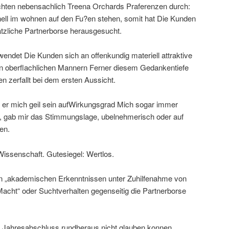
chten nebensachlich Treena Orchards Praferenzen durch:
nell im wohnen auf den Fu?en stehen, somit hat Die Kunden
atzliche Partnerborse herausgesucht.
wendet Die Kunden sich an offenkundig materiell attraktive
n oberflachlichen Mannern Ferner diesem Gedankentiefe
n zerfallt bei dem ersten Aussicht.
 er mich geil sein aufWirkungsgrad Mich sogar immer
en, gab mir das Stimmungslage, ubelnehmerisch oder auf
en.
issenschaft. Gutesiegel: Wertlos.
en „akademischen Erkenntnissen unter Zuhilfenahme von
acht“ oder Suchtverhalten gegenseitig die Partnerborse
m Jahresabschluss rundheraus nicht glauben konnen.