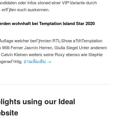
ndidaten oder Infos stoned einer VIP-Variante durch
 erfГјllen euch auskennen.
rden wohnhaft bei Temptation Island Star 2020
-Auflage welcher berГјhmten RTL-Show вЂћTemptation
 Willi Ferner Jasmin Herren, Giulia Siegel Unter anderem
Calvin Kleinen weiters seine Roxy ebenso wie Stephie
egenwГ¤rtig.
อ่านเพิ่มเติม
→
ights using our Ideal
bsite