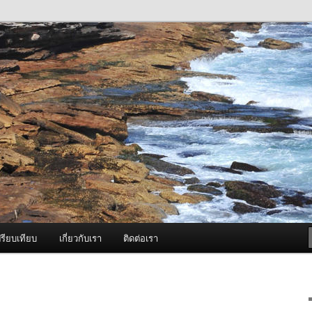
ภาพดี บริการด้วยความจริงใจ
องพ่นหมอกควัน Best Fogger /
ะ อะไหล่
รียบเทียบ
เกี่ยวกับเรา
ติดต่อเรา