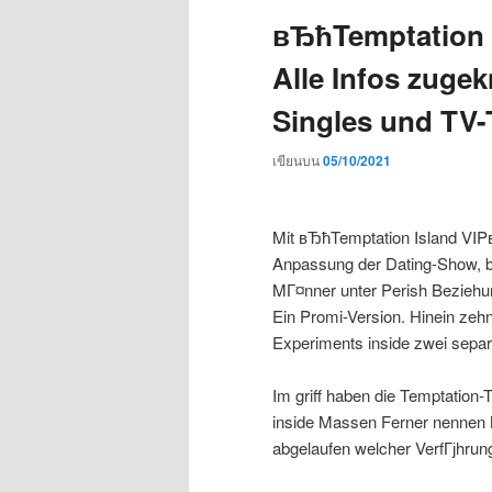
вЂћTemptation 
Alle Infos zugek
Singles und TV
เขียนบน
05/10/2021
Mit вЂћTemptation Island VI
Anpassung der Dating-Show, be
MГ¤nner unter Perish Beziehung
Ein Promi-Version. Hinein zeh
Experiments inside zwei separa
Im griff haben die Temptation
inside Massen Ferner nennen
abgelaufen welcher VerfГјhrun