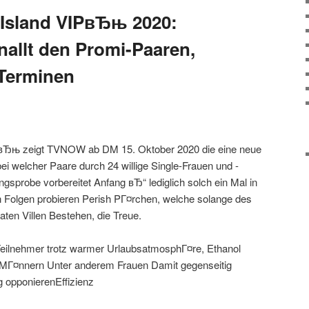
Island VIPвЂњ 2020:
nallt den Promi-Paaren,
-Terminen
PвЂњ zeigt TVNOW ab DM 15. Oktober 2020 die eine neue
i welcher Paare durch 24 willige Single-Frauen und -
sprobe vorbereitet Anfang вЂ“ lediglich solch ein Mal in
n Folgen probieren Perish PГ¤rchen, welche solange des
ten Villen Bestehen, die Treue.
-Teilnehmer trotz warmer UrlaubsatmosphГ¤re, Ethanol
 MГ¤nnern Unter anderem Frauen Damit gegenseitig
g opponierenEffizienz