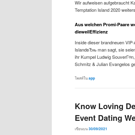
Wir aufweisen aufgebraucht Ka
Temptation Island 2020 weiters
Aus welchen Promi-Paare we
dieweilEffizienz
Inside dieser brandneuen VIP
IslandвЂњ man sagt, sie seien
ihr Kumpel Ludwig SouverГ¤n, 
Schmitz & Julian Evangelos g
โพสท์ใน
app
Know Loving Del
Event Dating We
เขียนบน
30/09/2021