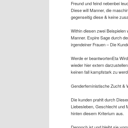
Freund und feind nebenbei leu
Diese will Manner, die maschi
gegenseitig diese & keine zus
Within diesen zwei Beispielen 
Manner. Expire Sage durch de
irgendeiner Frauen – Die Kunde
Werde er beantwortenEta Wird
wieder hier extern darzustell
keinen fall kampfstark zu werd
Genderfeministische Zucht & W
Die kunden prahlt durch Dies
Liebesleben, Geschlecht und M
hinten diesem Kriterium aus.
Dennoch ist und bleibt sie vo