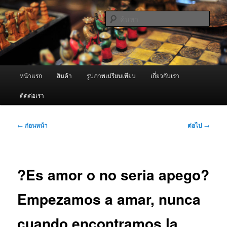
ข้าม
จำหน่ายเครื่องพ่นหมอกควัน คุณภาพดี บริการด้วยความจริงใจ
ไป
ค้นหา
ยัง
เนื้อหา
ผู้นำเข้าเครื่องพ่นหมอกควัน Best
หลัก
Fogger / Fogger One และ อะไหล่
เมนู
หน้าแรก
สินค้า
รูปภาพเปรียบเทียบ
เกี่ยวกับเรา
หลัก
ติดต่อเรา
เมนู
←
ก่อนหน้า
ต่อไป
→
นำทาง
เรื่อง
?Es amor o no seri­a apego?
Empezamos a amar, nunca
cuando encontramos la