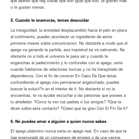
que asentir que hay cosas que son igual que son, te gusten mas
o te gusten menos.
5. Cuando te enamoras, temes descuidar
La inseguridad, la ansiedad desplazandolo hacia el pelo en pieza
el sufrimiento, pueden acontecer un ingrediente de estos
primeros meses sobre comunicacion. No obstante a modo que el
apego va ganando la partida, esa inquietud se va calmando. No
obstante no a todo el universo le pasa asi y cuando te
enganchas al padecimiento y lo confundes con el apego, seri­a
cuando hablamos de relaciones toxicas y no ha transpirado de
dependencia. Con el fin de conocer En Caso De Que estas
confundiendo el apego con permanecer enganchado, puedes
buscar la solucii?n en el interior de ti. No obstante si no la
encuentras, te va ayudar escuchar a las personas que posees a
tu alrededor. ?Como te ven tus padres o tus amigos? ?Que te
dicen sobre esta contacto? ?Creen que es gran Con El Fin De ti?
6. No puedes amar a alguien a quien nunca sabes
El apego platonico nunca seri­a un apego real. En caso de que te
has enamorado de un companero de empleo o de una vecina,