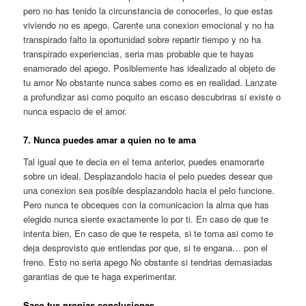
pero no has tenido la circunstancia de conocerles, lo que estas
viviendo no es apego. Carente una conexion emocional y no ha
transpirado falto la oportunidad sobre repartir tiempo y no ha
transpirado experiencias, seri­a mas probable que te hayas
enamorado del apego. Posiblemente has idealizado al objeto de
tu amor No obstante nunca sabes como es en realidad. Lanzate
a profundizar asi­ como poquito an escaso descubriras si existe o
nunca espacio de el amor.
7. Nunca puedes amar a quien no te ama
Tal igual que te decia en el tema anterior, puedes enamorarte
sobre un ideal. Desplazandolo hacia el pelo puedes desear que
una conexion sea posible desplazandolo hacia el pelo funcione.
Pero nunca te obceques con la comunicacion la alma que has
elegido nunca siente exactamente lo por ti. En caso de que te
intenta bien, En caso de que te respeta, si te toma asi­ como te
deja desprovisto que entiendas por que, si te engana… pon el
freno. Esto no seri­a apego No obstante si tendri­as demasiadas
garantias de que te haga experimentar.
Saco tus propias conclusiones