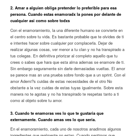
2. Amar a alguien obliga pretender lo preferible para esa
persona. Cuando estas enamoradx la pones por delante de
cualquier asi­ como sobre todxs
Con el enamoramiento, la una diferente humano se convierte en
el centro sobre tu vida. Es bastante probable que te olvides de ti
e intentes hacer sobre cualquier por complacerla. Dejar de
realizar algunas cosas, ver menor a tu clan y no ha transpirado a
tus colegas. En definitiva priorizar al completo aquello que tu
crees o sabes que hara que esta alma ademas se enamore de ti.
Sin embargo seguramente sin darle demasiadas vueltas. El amor
se parece mas an una prueba sobre fondo que a un sprint. Con el
amor Ademi?s cuidas de estas necesidades de el otro No
obstante a la vez cuidas de estas tuyas igualmente. Sobre esta
manera no te agotas y no ha transpirado te respetas tanto a ti
como al objeto sobre tu amor.
3. Cuando te enamoras ves lo que te gustaria que
externamente. Cuando amas ves lo que seri­a.
En el enamoramiento, cada uno de nosotros anadimos algunos
ingredientes que realmente no estan. Cuando sentimos que