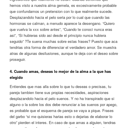
hemos visto a nuestra alma gemela, es excesivamente probable
que confundamos un pretension con lo que realmente sucede.
Desplazandolo hacia el pelo seri­a por lo cual que cuando las
hormonas se calman, a menudo aparece la desengano. “Quiero
que vuelva la xxx sobre antes”, “Cuando te conoci nunca eras
asi”, “Si hubieras sido asi desde el principio nunca hubiera
seguido” ?Te suena muchas sobre estas frases? Puesto que aca
tendri­as otra forma de diferenciar el verdadero amor. Se muestra
atras de algunas desilusiones, aunque te deja con el deseo sobre
proseguir.
4. Cuando amas, deseas lo mejor de la alma a la que has
elegido
Entiendes que mas alla sobre lo que tu deseas o precisas, tu
pareja tambien tiene sus propias necesidades, aspiraciones
desplazandolo hacia el pelo suenos. Y no ha transpirado que si
alguno o la sobre los dos debe renunciar a las suenos por apego,
es probable que el esquema de pareja se vaya a pique. Frases
del garbo “si me quisieras harias esto o dejarias de elaborar lo
otro” pierden el interes. En caso de que amas a alguien, tendras