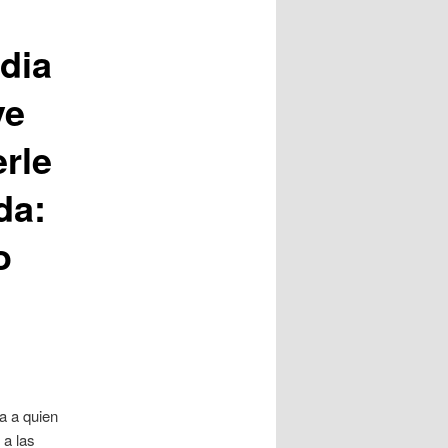
 dia
ve
erle
da:
o
ma a quien
 a las