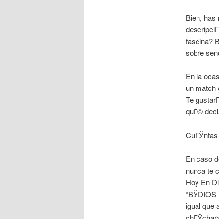
Bien, has 
descripciГ
fascina? В
sobre senc
En la ocas
un match d
Te gustarГ
quГ© decla
CuГЎntas v
En caso d
nunca te c
Hoy En Dia
“ВЎDIOS 
igual que 
chГЎchara