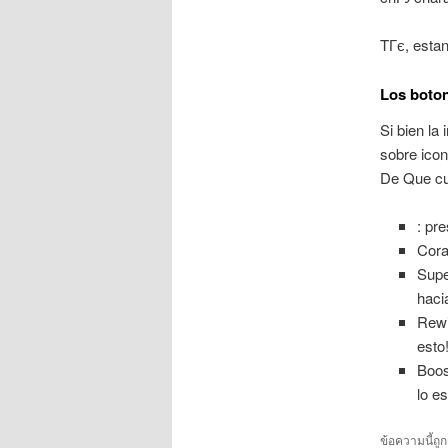
TГє, esta
Los boton
Si bien la
sobre ico
De Que cue
: pr
Cora
Supe
haci
Rewi
esto
Boos
lo e
ข้อความนี้ถู