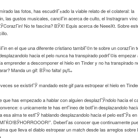
mirado las fotos, has escudriГ±ado la viable relato de el colateral: la
іn, las gustos musicales, canciГіn acerca de culto, el Instragram vinc
ЎCorazГіn! No te fascina? ВЎX! Equis acerca de NeeeXt. Sobre este
illo.
iГіn en el que una diferente cristiano tambiГ©n te sobre un corazГіn 
esplazandolo hacia el pelo nunca ha transpirado podrГ©is empezar a
­a emprender a descomponer el hielo en Tinder y no ha transpirado 
rar? Manda un gif: ВЎno falta! рџ‰
eces se existirГЎ mandado este gif para estropear el hielo en Tinde
e que has empezado a hablar con alguien desplazГЎndolo hacia el ca
onvence: o unicamente te has errГіneo de botГіn desplazandolo hacia
 esa alma te estГЎ hablando desplazandolo hacia el pelo estГЎs en 
MГЌO!ВЎHORROOOR!”. DeberГ­as conocer que continuamente pued
alma que lleva el diablo estropear un match desde las arreglos sobre
.