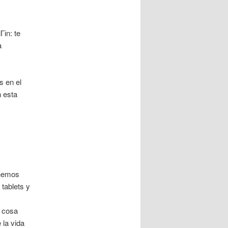
Гіn: te
a
s en el
 esta
 hemos
 tablets y
a cosa
 la vida