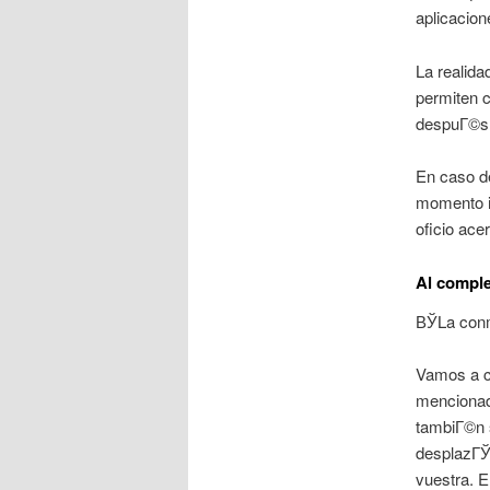
aplicacion
La realida
permiten c
despuГ©s b
En caso de
momento i
oficio ace
Al comple
ВЎLa conm
Vamos a c
mencionado
tambiГ©n 
desplazГЎn
vuestra. E