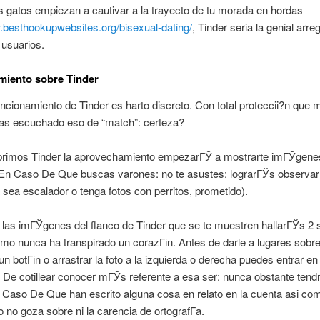
as gatos empiezan a cautivar a la trayecto de tu morada en hordas
.besthookupwebsites.org/bisexual-dating/
, Tinder seri­a la genial arre
 usuarios.
miento sobre Tinder
funcionamiento de Tinder es harto discreto. Con total proteccii?n que
has escuchado eso de “match”: certeza?
rimos Tinder la aprovechamiento empezarГЎ a mostrarte imГЎgene
(En Caso De Que buscas varones: no te asustes: lograrГЎs observar 
sea escalador o tenga fotos con perritos, prometido).
as imГЎgenes del flanco de Tinder que se te muestren hallarГЎs 2 
como nunca ha transpirado un corazГіn. Antes de darle a lugares sobre
un botГіn o arrastrar la foto a la izquierda o derecha puedes entrar en e
 De cotillear conocer mГЎs referente a esa ser: nunca obstante ten
 Caso De Que han escrito alguna cosa en relato en la cuenta asi­ co
o no goza sobre ni la carencia de ortografГ­a.