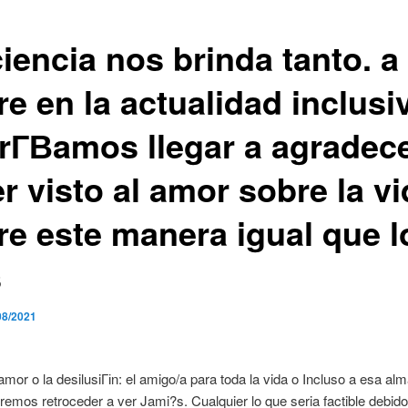
iencia nos brinda tanto. a
e en la actualidad inclusi
rГ­В­amos llegar a agradec
r visto al amor sobre la vi
re este manera igual que l
s
08/2021
amor o la desilusiГіn: el amigo/a para toda la vida o Incluso a esa al
emos retroceder a ver Jami?s. Cualquier lo que seri­a factible debido