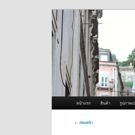
ข้าม
จำหน่ายเครื่องพ่นหมอกควัน คุณ
ไป
ยัง
ผู้นำเข้าเครื่
เนื้อหา
Fogger One แล
หลัก
เมนู
หน้าแรก
สินค้า
รูปภาพเป
หลัก
เมนู
←
ก่อนหน้า
นำทาง