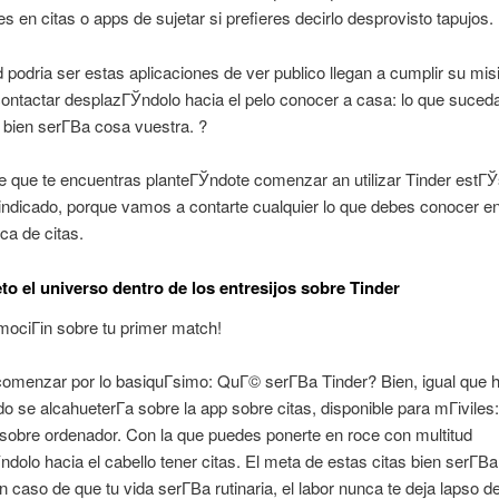
es en citas o apps de sujetar si prefieres decirlo desprovisto tapujos.
d podri­a ser estas aplicaciones de ver publico llegan a cumplir su misi
ontactar desplazГЎndolo hacia el pelo conocer a casa: lo que suced
ien serГ­В­a cosa vuestra. ?
 que te encuentras planteГЎndote comenzar an utilizar Tinder estГЎ
ndicado, porque vamos a contarte cualquier lo que debes conocer en
rca de citas.
to el universo dentro de los entresijos sobre Tinder
ociГіn sobre tu primer match!
omenzar por lo basiquГ­simo: QuГ© serГ­В­a Tinder? Bien, igual que
 se alcahueterГ­a sobre la app sobre citas, disponible para mГіviles:
sobre ordenador. Con la que puedes ponerte en roce con multitud
dolo hacia el cabello tener citas. El meta de estas citas bien serГ­В­
n caso de que tu vida serГ­В­a rutinaria, el labor nunca te deja lapso de