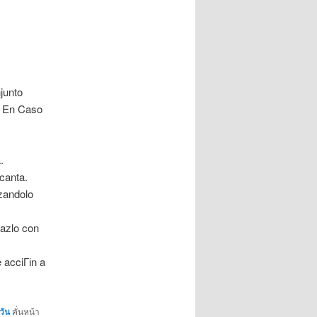
junto
e En Caso
.
ncanta.
zandolo
azlo con
e acciГіn a
วัน
คั่นหน้า