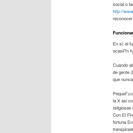
social o l
http://www
reconocer
Funciona
En si: el 
ocasii?n 
Cuando ab
de gente 
que nunca 
PequeГ±o l
la X asi­ 
religiosas 
Con El Fin
fortuna En
transpirad