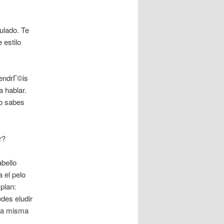
ulado. Te
 estilo
tendrГ©is
 hablar.
no sabes
r?
bello
 el pelo
plan:
es eludir
 la misma