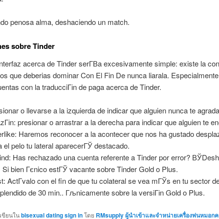
ndo penosa alma, deshaciendo un match.
es sobre Tinder
 interfaz acerca de Tinder serГ­В­a excesivamente simple: existe la con
nos que deberias dominar Con El Fin De nunca liarala. Especialment
ntas con la traducciГіn de paga acerca de Tinder.
esionar o llevarse a la izquierda de indicar que alguien nunca te agrada
zГіn: presionar o arrastrar a la derecha para indicar que alguien te e
rlike: Haremos reconocer a la acontecer que nos ha gustado despla
a el pelo tu lateral aparecerГЎ destacado.
nd: Has rechazado una cuenta referente a Tinder por error? ВЎDesh
! Si bien Гєnico estГЎ vacante sobre Tinder Gold o Plus.
t: ActГ­valo con el fin de que tu colateral se vea mГЎs en tu sector d
splendido de 30 min.. Гљnicamente sobre la versiГіn Gold o Plus.
กเขียนใน
bisexual dating sign in
โดย
RMsupply ผู้นำเข้าและจำหน่ายเครื่องพ่นหมอกค