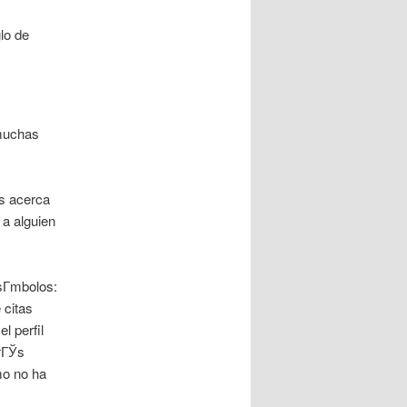
glo de
 muchas
s acerca
a alguien
sГ­mbolos:
 citas
l perfil
drГЎs
mo no ha