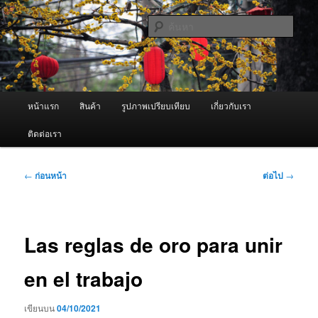
ข้าม
จำหน่ายเครื่องพ่นหมอกควัน คุณภาพดี บริการด้วยความจริงใจ
ไป
ค้นหา
ยัง
เนื้อหา
ผู้นำเข้าเครื่องพ่นหมอกควัน Best
หลัก
Fogger / Fogger One และ อะไหล่
เมนู
หน้าแรก
สินค้า
รูปภาพเปรียบเทียบ
เกี่ยวกับเรา
หลัก
ติดต่อเรา
เมนู
←
ก่อนหน้า
ต่อไป
→
นำทาง
เรื่อง
Las reglas de oro para unir
en el trabajo
เขียนบน
04/10/2021