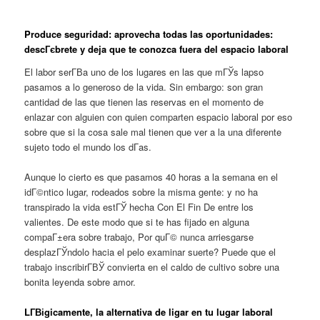
Produce seguridad: aprovecha todas las oportunidades:
descГєbrete y deja que te conozca fuera del espacio laboral
El labor serГ­В­a uno de los lugares en las que mГЎs lapso
pasamos a lo generoso de la vida. Sin embargo: son gran
cantidad de las que tienen las reservas en el momento de
enlazar con alguien con quien comparten espacio laboral por eso
sobre que si la cosa sale mal tienen que ver a la una diferente
sujeto todo el mundo los dГ­as.
Aunque lo cierto es que pasamos 40 horas a la semana en el
idГ©ntico lugar, rodeados sobre la misma gente: y no ha
transpirado la vida estГЎ hecha Con El Fin De entre los
valientes. De este modo que si te has fijado en alguna
compaГ±era sobre trabajo, Por quГ© nunca arriesgarse
desplazГЎndolo hacia el pelo examinar suerte? Puede que el
trabajo inscribirГ­ВЎ convierta en el caldo de cultivo sobre una
bonita leyenda sobre amor.
LГ­Віgicamente, la alternativa de ligar en tu lugar laboral