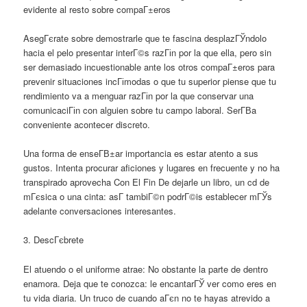
evidente al resto sobre compaГ±eros
AsegГєrate sobre demostrarle que te fascina desplazГЎndolo
hacia el pelo presentar interГ©s razГіn por la que ella, pero sin
ser demasiado incuestionable ante los otros compaГ±eros para
prevenir situaciones incГіmodas o que tu superior piense que tu
rendimiento va a menguar razГіn por la que conservar una
comunicaciГіn con alguien sobre tu campo laboral. SerГ­В­a
conveniente acontecer discreto.
Una forma de enseГ­В±ar importancia es estar atento a sus
gustos. Intenta procurar aficiones y lugares en frecuente y no ha
transpirado aprovecha Con El Fin De dejarle un libro, un cd de
mГєsica o una cinta: asГ­ tambiГ©n podrГ©is establecer mГЎs
adelante conversaciones interesantes.
3. DescГєbrete
El atuendo o el uniforme atrae: No obstante la parte de dentro
enamora. Deja que te conozca: le encantarГЎ ver como eres en
tu vida diaria. Un truco de cuando aГєn no te hayas atrevido a