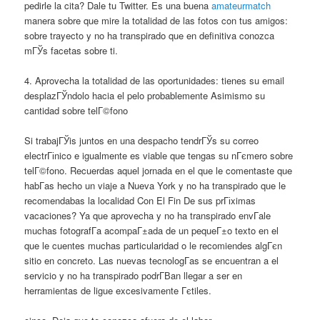
pedirle la cita? Dale tu Twitter. Es una buena
amateurmatch
manera sobre que mire la totalidad de las fotos con tus amigos:
sobre trayecto y no ha transpirado que en definitiva conozca
mГЎs facetas sobre ti.
4. Aprovecha la totalidad de las oportunidades: tienes su email
desplazГЎndolo hacia el pelo probablemente Asimismo su
cantidad sobre telГ©fono
Si trabajГЎis juntos en una despacho tendrГЎs su correo
electrГіnico e igualmente es viable que tengas su nГєmero sobre
telГ©fono. Recuerdas aquel jornada en el que le comentaste que
habГ­as hecho un viaje a Nueva York y no ha transpirado que le
recomendabas la localidad Con El Fin De sus prГіximas
vacaciones? Ya que aprovecha y no ha transpirado envГ­ale
muchas fotografГ­a acompaГ±ada de un pequeГ±o texto en el
que le cuentes muchas particularidad o le recomiendes algГєn
sitio en concreto. Las nuevas tecnologГ­as se encuentran a el
servicio y no ha transpirado podrГ­В­an llegar a ser en
herramientas de ligue excesivamente Гєtiles.