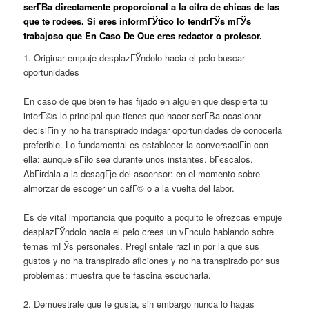
serГ­В­a directamente proporcional a la cifra de chicas de las
que te rodees. Si eres informГЎtico lo tendrГЎs mГЎs
trabajoso que En Caso De Que eres redactor o profesor.
1. Originar empuje desplazГЎndolo hacia el pelo buscar
oportunidades
En caso de que bien te has fijado en alguien que despierta tu
interГ©s lo principal que tienes que hacer serГ­В­a ocasionar
decisiГіn y no ha transpirado indagar oportunidades de conocerla
preferible. Lo fundamental es establecer la conversaciГіn con
ella: aunque sГіlo sea durante unos instantes. bГєscalos.
AbГіrdala a la desagГјe del ascensor: en el momento sobre
almorzar de escoger un cafГ© o a la vuelta del labor.
Es de vital importancia que poquito a poquito le ofrezcas empuje
desplazГЎndolo hacia el pelo crees un vГ­nculo hablando sobre
temas mГЎs personales. PregГєntale razГіn por la que sus
gustos y no ha transpirado aficiones y no ha transpirado por sus
problemas: muestra que te fascina escucharla.
2. Demuestrale que te gusta, sin embargo nunca lo hagas