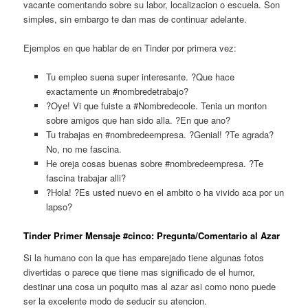
vacante comentando sobre su labor, localizacion o escuela. Son
simples, sin embargo te dan mas de continuar adelante.
Ejemplos en que hablar de en Tinder por primera vez:
Tu empleo suena super interesante. ?Que hace
exactamente un #nombredetrabajo?
?Oye! Vi que fuiste a #Nombredecole. Tenia un monton
sobre amigos que han sido alla. ?En que ano?
Tu trabajas en #nombredeempresa. ?Genial! ?Te agrada?
No, no me fascina.
He oreja cosas buenas sobre #nombredeempresa. ?Te
fascina trabajar alli?
?Hola! ?Es usted nuevo en el ambito o ha vivido aca por un
lapso?
Tinder Primer Mensaje #cinco: Pregunta/Comentario al Azar
Si la humano con la que has emparejado tiene algunas fotos
divertidas o parece que tiene mas significado de el humor,
destinar una cosa un poquito mas al azar asi­ como nono puede
ser la excelente modo de seducir su atencion.