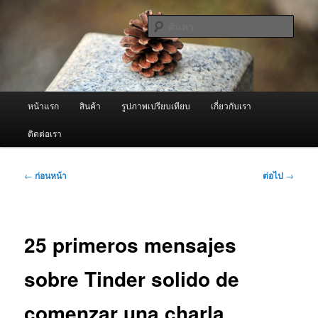
ข้าม
จำหน่ายเครื่องพ่นหมอกควัน คุณภาพดี บริการด้วยความจริงใจ
ไป
ค้นหา
ยัง
เนื้อหา
ผู้นำเข้าเครื่องพ่นหมอกควัน Best
หลัก
Fogger / Fogger One และ อะไหล่
เมนู
หน้าแรก
สินค้า
รูปภาพเปรียบเทียบ
เกี่ยวกับเรา
หลัก
ติดต่อเรา
เมนู
←
ก่อนหน้า
ต่อไป
→
นำทาง
เรื่อง
25 primeros mensajes
sobre Tinder solido de
comenzar una charla