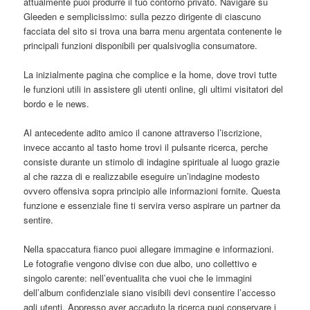
attualmente puoi produrre il tuo contorno privato. Navigare su
Gleeden e semplicissimo: sulla pezzo dirigente di ciascuno
facciata del sito si trova una barra menu argentata contenente le
principali funzioni disponibili per qualsivoglia consumatore.
La inizialmente pagina che complice e la home, dove trovi tutte
le funzioni utili in assistere gli utenti online, gli ultimi visitatori del
bordo e le news.
Al antecedente adito amico il canone attraverso l’iscrizione,
invece accanto al tasto home trovi il pulsante ricerca, perche
consiste durante un stimolo di indagine spirituale al luogo grazie
al che razza di e realizzabile eseguire un’indagine modesto
ovvero offensiva sopra principio alle informazioni fornite. Questa
funzione e essenziale fine ti servira verso aspirare un partner da
sentire.
Nella spaccatura fianco puoi allegare immagine e informazioni.
Le fotografie vengono divise con due albo, uno collettivo e
singolo carente: nell’eventualita che vuoi che le immagini
dell’album confidenziale siano visibili devi consentire l’accesso
agli utenti. Appresso aver accaduto la ricerca puoi conservare i