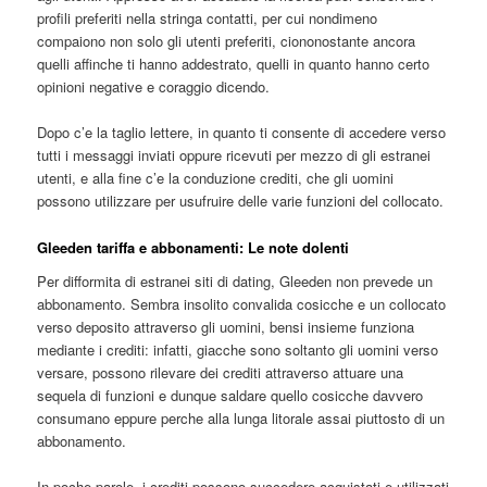
profili preferiti nella stringa contatti, per cui nondimeno
compaiono non solo gli utenti preferiti, ciononostante ancora
quelli affinche ti hanno addestrato, quelli in quanto hanno certo
opinioni negative e coraggio dicendo.
Dopo c’e la taglio lettere, in quanto ti consente di accedere verso
tutti i messaggi inviati oppure ricevuti per mezzo di gli estranei
utenti, e alla fine c’e la conduzione crediti, che gli uomini
possono utilizzare per usufruire delle varie funzioni del collocato.
Gleeden tariffa e abbonamenti: Le note dolenti
Per difformita di estranei siti di dating, Gleeden non prevede un
abbonamento. Sembra insolito convalida cosicche e un collocato
verso deposito attraverso gli uomini, bensi insieme funziona
mediante i crediti: infatti, giacche sono soltanto gli uomini verso
versare, possono rilevare dei crediti attraverso attuare una
sequela di funzioni e dunque saldare quello cosicche davvero
consumano eppure perche alla lunga litorale assai piuttosto di un
abbonamento.
In poche parole, i crediti possono succedere acquistati e utilizzati