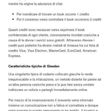
mentre ha origine la adunanza di chat.
Per mendicare di trovare un book occorre 1 credito
Poi il consenso verso controllare il book occorrono 2 crediti
Questi crediti sono necessari verso esprimere il book
confidenziale di ogni cliente, ciononostante ricordati cosicche a
causa di le donne i servizi sono gratuiti. Attraverso rilevare i
crediti puoi preferire fra diversi metodi di rimessa fra cui lista di
credito Visa, Visa Electron, MasterCard, EuroCard, American
Express.
Caratteristiche tipiche di Gleeden
Una singolarita tipica di codesto collocato giacche lo rende
inequivocabile e la infatuazione, un metodo durante far parere ad
un’altra persona cosicche piace e lo puo fare senza contare
indirizzare un notizia o parlargli immediatamente online.
Per mezzo di la innamoramento il ricevente verra informato
insieme un comunicazione non a fatica si connettera e dunque
potra sognare in quanto personaggio lo ha ambito. Il incarico e