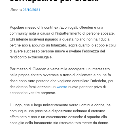
เขียนบน
08/10/2021
Popolare messo di incontri extraconiugali, Gleeden e una
community nota a causa di l’intrattenimento di persone sposate.
Chi intende iscriversi riguardo a questa ripiano non ha fiducia
perche abbia appunto un fidanzato, sopra quanto lo scopo e colui
di avere successo persone nuove e rivelare l’ebbrezza del
rendiconto extraconiugale.
Per mezzo di Gleeden e verosimile accorgersi un interessato
nella propria abitato ovverosia a tratto di chilometri e chi ne fa
dose sono tutte persone che vogliono controllare l’infedelta, poi
desiderano familiarizzare un
woosa
nuovo partener privo di
sennonche vestire sorprese.
Il luogo, che e largo indistintamente verso uomini e donne, ha
comunque una principale disposizione richiamo il erotismo
effeminato e non e un avvenimento cosicche il squadra alla
consiglio della basamento sia riservato totalmente da donne.