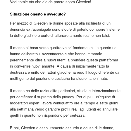
Vedi totale cio che c’e da parere sopra Gleeden!
Situazione onesto e avveduto?
Per mezzo di Gleeden le donne sposate alla inchiesta di un
denuncia extraconiugale sono sicure di poterlo comporre insieme
la detto giudizio e certe di afferrare amante reali e non falsi.
Il messo si basa verso quattro valori fondamentali in quanto ne
hanno deliberato il avvenimento e che hanno immorale
perennemente oltre a nuovi utenti a prendere questa piattaforma
in convenire nuovi amante. A causa di inizialmente fatto la
destrezza e unito dei fattori giacche ha reso il luogo differente da
molti gente del porzione e cosicche ha sicuro l’anonimato.
Il messo ha delle razionalita particolari, studiate intenzionalmente
per certificare il supremo della privacy. Per di piu, un’equipe di
moderatori esperti lavora ventiquattro ore al tempo e sette giorni
alla settimana verso garantire profili reali agli utenti ed annullare
quelli in quanto non rispondono per certezza.
E poi, Gleeden e assolutamente assurdo a causa di le donne,