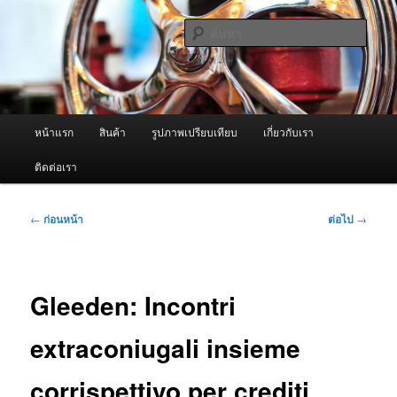
ข้าม
จำหน่ายเครื่องพ่นหมอกควัน คุณภาพดี บริการด้วยความจริงใจ
ไป
ค้นหา
ยัง
เนื้อหา
ผู้นำเข้าเครื่องพ่นหมอกควัน Best
หลัก
Fogger / Fogger One และ อะไหล่
เมนู
หน้าแรก
สินค้า
รูปภาพเปรียบเทียบ
เกี่ยวกับเรา
หลัก
ติดต่อเรา
เมนู
←
ก่อนหน้า
ต่อไป
→
นำทาง
เรื่อง
Gleeden: Incontri
extraconiugali insieme
corrispettivo per crediti