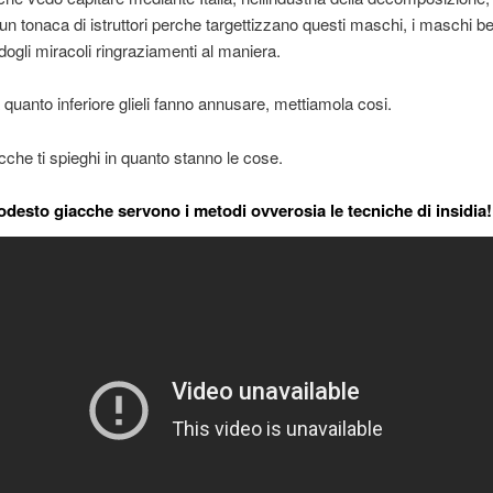
 un tonaca di istruttori perche targettizzano questi maschi, i maschi be
ogli miracoli ringraziamenti al maniera.
quanto inferiore glieli fanno annusare, mettiamola cosi.
cche ti spieghi in quanto stanno le cose.
odesto giacche servono i metodi ovverosia le tecniche di insidia!