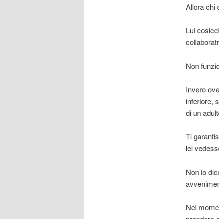
Allora chi 
Lui cosicc
collaborat
Non funzio
Invero ove
inferiore,
di un adult
Ti garanti
lei vedess
Non lo dic
avveniment
Nel moment
prendere c