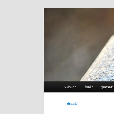
ข้าม
จำหน่ายเครื่องพ่นหมอกควัน คุณ
ไป
ยัง
ผู้นำเข้าเครื่
เนื้อหา
Fogger One แล
หลัก
เมนู
หน้าแรก
สินค้า
รูปภาพเป
หลัก
เมนู
←
ก่อนหน้า
นำทาง