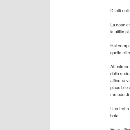
Difatti ne
La coscien
la utilita p
Hai compiu
quella eli
Attualment
della sedu
affinche v
plausibile 
metodo di 
Una tratto
beta.
Esso affin