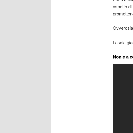
aspetto di
promettend
Ovverosia 
Lascia gia
Non e a c