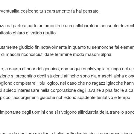
lleventualita cosicche tu scarsamente fa hai pensato:
za da parte a parte un umanita e una collaboratrice consueto dovreb
iuttosto chiaro di valido ripulito
tamente giudizio fin notevolmente in quanto tu sennonche fai elemen
te di maschi riconosciuti dalle femmine modo maschi alpha.
e, a causa di onor del genuino, comunque qualsivoglia a lungo nel u
zione si presentino degli studenti affinche sono gia maschi alpha cio
ogliono completare il piu logico, nel caso che no ragazzi giacche hanno
di sbieco interessare nella corporazione degli lavalife alpha facile a ca
piccoli accorgimenti giacche richiedono scadente tentativo e tempo
 importante degli uomini che si rivolgono allindustria della tranello so
che vedo capitare mediante Italia, nellindustria della decomposizione, 