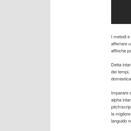
I metodi e
afferrare 
affinche p
Detta inta
dei tempi,
domestica 
Imparare e 
alpha inta
pitch/scrip
la migliore
languido ne