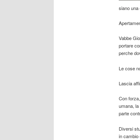
siano una 
Apertament
Vabbe Gio 
portare co
perche dov
Le cose no
Lascia affi
Con forza,
umana, la 
parte contr
Diversi st
in cambio 