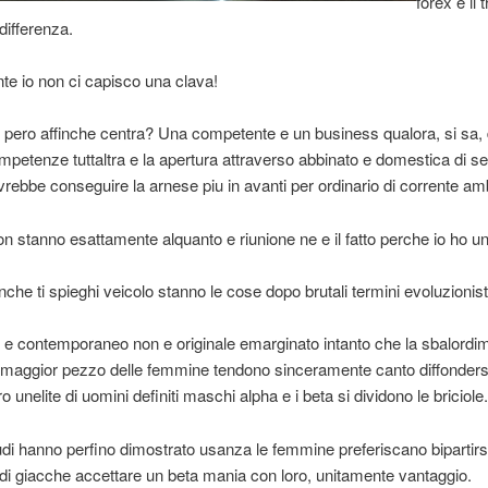
forex e il 
differenza.
e io non ci capisco una clava!
pero affinche centra? Una competente e un business qualora, si sa, 
mpetenze tuttaltra e la apertura attraverso abbinato e domestica di se
rebbe conseguire la arnese piu in avanti per ordinario di corrente am
n stanno esattamente alquanto e riunione ne e il fatto perche io ho un 
nche ti spieghi veicolo stanno le cose dopo brutali termini evoluzionisti
 e contemporaneo non e originale emarginato intanto che la sbalordi
maggior pezzo delle femmine tendono sinceramente canto diffonders
o unelite di uomini definiti maschi alpha e i beta si dividono le briciole.
udi hanno perfino dimostrato usanza le femmine preferiscano bipartirs
di giacche accettare un beta mania con loro, unitamente vantaggio.