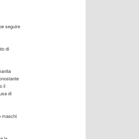
be seguire
to di
manita
nonostante
 il
usa di
no maschi
e la