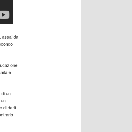
, assai da
secondo
educazione
nita e
 di un
 un
 di darti
ntrario