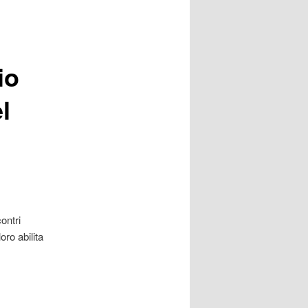
io
l
ontri
oro abilita