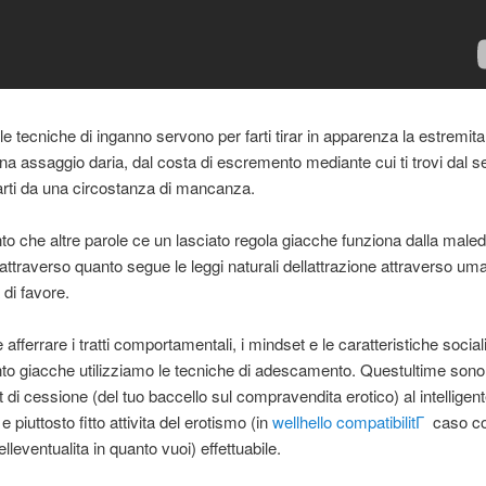
 le tecniche di inganno servono per farti tirar in apparenza la estremita
una assaggio daria, dal costa di escremento mediante cui ti trovi dal 
arti da una circostanza di mancanza.
nto che altre parole ce un lasciato regola giacche funziona dalla mal
 attraverso quanto segue le leggi naturali dellattrazione attraverso uma
di favore.
afferrare i tratti comportamentali, i mindset e le caratteristiche sociali
nto giacche utilizziamo le tecniche di adescamento. Questultime sono
t di cessione (del tuo baccello sul compravendita erotico) al intelligente
 e piuttosto fitto attivita del erotismo (in
wellhello compatibilitГ
caso co
lleventualita in quanto vuoi) effettuabile.