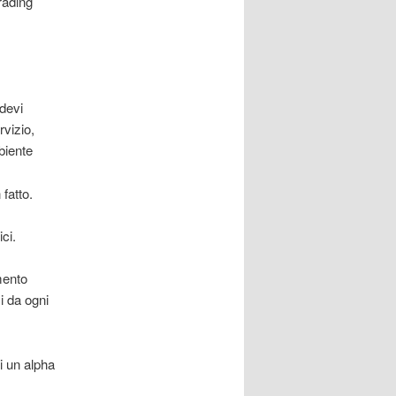
trading
devi
rvizio,
biente
fatto.
ci.
mento
i da ogni
i un alpha