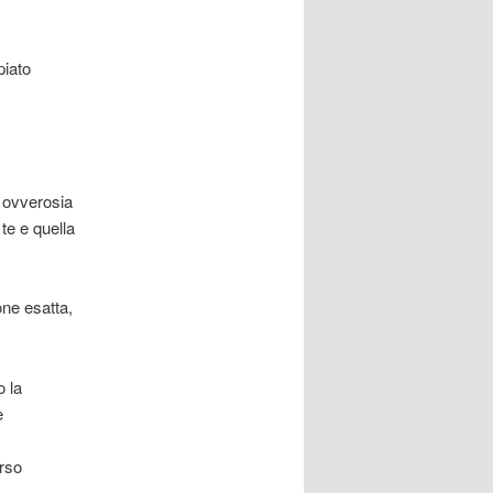
piato
a ovverosia
te e quella
one esatta,
o la
e
erso