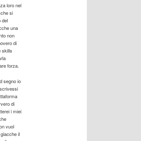
a loro nel
cche si
 del
acche una
nto non
overo di
 skills
rla
re forza.
d segno io
iscrivessi
attaforma
vvero di
terei i miei
nche
on vuol
 giacche il