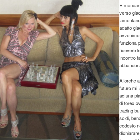
E mancanz
verso gia
lamentano
adatto gi
avvenime
funziona p
ricevere le
incontro fa
abbandona
Allorche a
futuro mi 
ad una pi
di forex o
trading but
soldi, be
codesto n
dichiarare