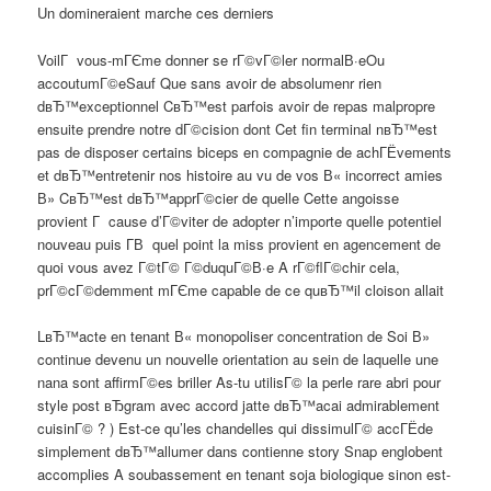
Un domineraient marche ces derniers
VoilГ vous-mГЄme donner se rГ©vГ©ler normalВ·eOu
accoutumГ©eSauf Que sans avoir de absolumenr rien
dвЂ™exceptionnel CвЂ™est parfois avoir de repas malpropre
ensuite prendre notre dГ©cision dont Cet fin terminal nвЂ™est
pas de disposer certains biceps en compagnie de achГЁvements
et dвЂ™entretenir nos histoire au vu de vos В« incorrect amies
В» CвЂ™est dвЂ™apprГ©cier de quelle Cette angoisse
provient Г cause d’Г©viter de adopter n’importe quelle potentiel
nouveau puis Г­В quel point la miss provient en agencement de
quoi vous avez Г©tГ© Г©duquГ©В·e A rГ©flГ©chir cela,
prГ©cГ©demment mГЄme capable de ce quвЂ™il cloison allait
LвЂ™acte en tenant В« monopoliser concentration de Soi В»
continue devenu un nouvelle orientation au sein de laquelle une
nana sont affirmГ©es briller As-tu utilisГ© la perle rare abri pour
style post вЂgram avec accord jatte dвЂ™acai admirablement
cuisinГ© ? ) Est-ce qu’les chandelles qui dissimulГ© accГЁde
simplement dвЂ™allumer dans contienne story Snap englobent
accomplies A soubassement en tenant soja biologique sinon est-