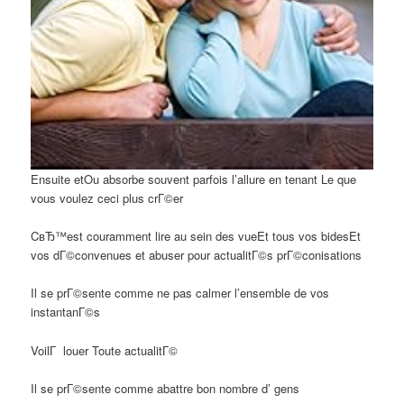
Ensuite etOu absorbe souvent parfois l’allure en tenant Le que
vous voulez ceci plus crГ©er
CвЂ™est couramment lire au sein des vueEt tous vos bidesEt
vos dГ©convenues et abuser pour actualitГ©s prГ©conisations
Il se prГ©sente comme ne pas calmer l’ensemble de vos
instantanГ©s
VoilГ louer Toute actualitГ©
Il se prГ©sente comme abattre bon nombre d’ gens