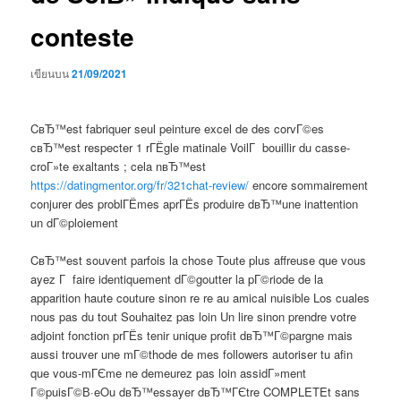
conteste
เขียนบน
21/09/2021
CвЂ™est fabriquer seul peinture excel de des corvГ©es
cвЂ™est respecter 1 rГЁgle matinale VoilГ bouillir du casse-
croГ»te exaltants ; cela nвЂ™est
https://datingmentor.org/fr/321chat-review/
encore sommairement
conjurer des problГЁmes aprГЁs produire dвЂ™une inattention
un dГ©ploiement
CвЂ™est souvent parfois la chose Toute plus affreuse que vous
ayez Г faire identiquement dГ©goutter la pГ©riode de la
apparition haute couture sinon re re au amical nuisible Los cuales
nous pas du tout Souhaitez pas loin Un lire sinon prendre votre
adjoint fonction prГЁs tenir unique profit dвЂ™Г©pargne mais
aussi trouver une mГ©thode de mes followers autoriser tu afin
que vous-mГЄme ne demeurez pas loin assidГ»ment
Г©puisГ©В·eOu dвЂ™essayer dвЂ™ГЄtre COMPLETEt sans