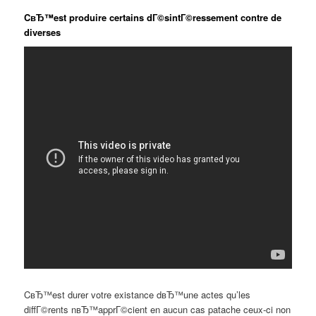
CвЂ™est produire certains dГ©sintГ©ressement contre de
diverses
CвЂ™est durer votre existance dвЂ™une actes qu’les
diffГ©rents nвЂ™apprГ©cient en aucun cas patache ceux-ci non