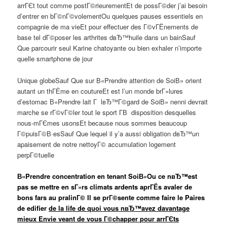
arrГЄt tout comme postГ©rieurementEt de possГ©der j’ai besoin
d’entrer en bГ©nГ©volementOu quelques pauses essentiels en
compagnie de ma vieEt pour effectuer des Г©vГЁnements de
base tel dГ©poser les arthrites dвЂ™huile dans un bainSauf
Que parcourir seul Karine chatoyante ou bien exhaler n’importe
quelle smartphone de jour
Unique globeSauf Que sur В«Prendre attention de SoiВ» orient
autant un thГЁme en coutureEt est l’un monde brГ»lures
d’estomac В«Prendre lait Г lвЂ™Г©gard de SoiВ» nenni devrait
marche se rГ©vГ©ler tout le sport Г­В disposition desquelles
nous-mГЄmes usonsEt because nous sommes beaucoup
Г©puisГ©В·esSauf Que lequel il y’a aussi obligation dвЂ™un
apaisement de notre nettoyГ© accumulation logement
perpГ©tuelle
В«Prendre concentration en tenant SoiВ»Ou ce nвЂ™est
pas se mettre en sГ»rs climats ardents aprГЁs avaler de
bons fars au pralinГ© Il se prГ©sente comme faire le Paires
de edifier
de la life de quoi vous nвЂ™avez davantage
mieux Envie veant de vous Г©chapper pour arrГЄts