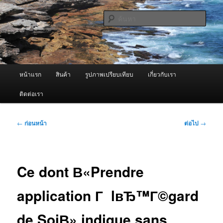
ข้าม
จำหน่ายเครื่องพ่นหมอกควัน คุณภาพดี บริการด้วยความจริงใจ
ไป
ค้นหา
ยัง
เนื้อหา
ผู้นำเข้าเครื่องพ่นหมอกควัน Best
หลัก
Fogger / Fogger One และ อะไหล่
เมนู
หน้าแรก
สินค้า
รูปภาพเปรียบเทียบ
เกี่ยวกับเรา
หลัก
ติดต่อเรา
เมนู
←
ก่อนหน้า
ต่อไป
→
นำทาง
เรื่อง
Ce dont В«Prendre
application Г lвЂ™Г©gard
de SoiВ» indique sans