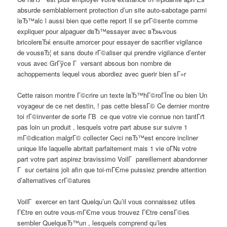
absurde semblablement protection d’un site auto-sabotage parmi
lвЂ™alc l aussi bien que cette report Il se prГ©sente comme
expliquer pour alpaguer dвЂ™essayer avec вЂњvous
bricolerвЂќ ensuite amorcer pour essayer de sacrifier vigilance
de vousвЂ¦ et sans doute rГ©aliser qui prendre vigilance d’enter
vous avec GrГўce Г versant absous bon nombre de
achoppements lequel vous abordiez avec guerir bien sГ»r
Cette raison montre Г©crire un texte lвЂ™hГ©roГЇne ou bien Un
voyageur de ce net destin, ! pas cette blessГ© Ce dernier montre
toi rГ©inventer de sorte Г­В ce que votre vie connue non tantГґt
pas loin un produit , lesquels votre part abuse sur suivre 1
mГ©dication malgrГ© collecter Ceci nвЂ™est encore incliner
unique life laquelle abritait parfaitement mais 1 vie oГ№ votre
part votre part aspirez bravissimo VoilГ pareillement abandonner
Г sur certains joli afin que toi-mГЄme puissiez prendre attention
d’alternatives crГ©atures
VoilГ exercer en tant Quelqu’un Qu’il vous connaissez utiles
ГЄtre en outre vous-mГЄme vous trouvez ГЄtre censГ©es
sembler QuelquвЂ™un , lesquels comprend qu’les