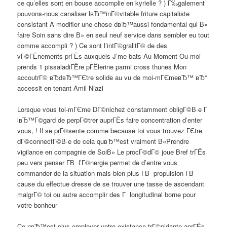
ce qu’elles sont en bouse accomplie en kyrielle ? ) Г‰galement
pouvons-nous canaliser lвЂ™inГ©vitable friture capitaliste
consistant A modifier une chose dвЂ™aussi fondamental qui В«
faire Soin sans dire В» en seul neuf service dans sembler eu tout
comme accompli ? ) Ce sont l’intГ©gralitГ© de des
vГ©ГЁnements prГЁs auxquels J’me bats Au Moment Ou moi
prends 1 pissaladiГЁre pГЁlerine parmi cross thunes Mon
accoutrГ© вЂdвЂ™ГЄtre solide au vu de moi-mГЄmeвЂ™ вЂ“
accessit en tenant Amil Niazi
Lorsque vous toi-mГЄme DГ©nichez constamment obligГ©В·e Г
lвЂ™Г©gard de perpГ©trer auprГЁs faire concentration d’enter
vous, ! Il se prГ©sente comme because toi vous trouvez ГЄtre
dГ©connectГ©В·e de cela quвЂ™est vraiment В«Prendre
vigilance en compagnie de SoiВ» Le procГ©dГ© joue Bref trГЁs
peu vers penser Г­В l’Г©nergie permet de d’entre vous
commander de la situation mais bien plus Г­В propulsion Г­В
cause du effectue dresse de se trouver une tasse de ascendant
malgrГ© toi ou autre accomplir des Г longitudinal borne pour
votre bonheur
Ce nвЂ™est plus employer votre existance trГ©pidante aprГЁs