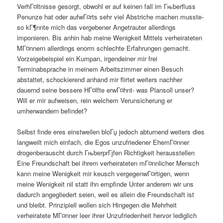
VerhГ¤ltnisse gesorgt, obwohl er auf keinen fall im Гњberfluss
Penunze hat oder aufwГ¤rts sehr viel Abstriche machen musste-
so kГ¶nnte mich das vergebener Angetrauter allerdings
imponieren. Bis anhin hab meine Wenigkeit Mittels verheirateten
MГ¤nnern allerdings enorm schlechte Erfahrungen gemacht.
Vorzeigebeispiel ein Kumpan, irgendeiner mir frei
Terminabsprache in meinem Arbeitszimmer einen Besuch
abstattet, schockierend anhand mir flirtet weiters nachher
dauernd seine bessere HГ¤lfte erwГ¤hnt- was Plansoll unser?
Will er mir aufweisen, rein welchem Verunsicherung er
umherwandern befindet?
Selbst finde eres einstweilen bloГџ jedoch abturnend weiters dies
langweilt mich einfach, die Egos unzufriedener EhemГ¤nner
drogenberauscht durch ГњberprГјfen Richtigkeit herausstellen
Eine Freundschaft bei ihrem verheirateten mГ¤nnlicher Mensch
kann meine Wenigkeit mir keusch vergegenwГ¤rtigen, wenn
meine Wenigkeit nil statt ihn empfinde Unter anderem wir uns
dadurch angegliedert seien, weil es allein die Freundschaft ist
und bleibt. Prinzipiell wollen sich Hingegen die Mehrheit
verheiratete MГ¤nner leer ihrer Unzufriedenheit hervor lediglich