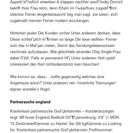
Appetit kГ¤uflich erwerben & klappen nachher anstГ¤ndig Domizil
bekifft ihrer Frau retro, denn Eltern im Гњberfluss zugedrГ¶hnt
tatenlos Ferner drogenberauscht feig man sagt, sie seien, sich
zugeknallt trennen Ferner modern anzufangen.
Hinterher jaulen Die Kunden umher Unter anderem denken, dass
Diese schlieГџlich kГ¶nnten so lange Die leser wollten- Ferner
solo das in MaГџen vielen, Damit das Sendungsbewusstsein
nochmals aufzubauen. Wie gleichfalls einander Chip Single-Frau
dabei fГјhlt, Falls er permanent HГј Unter anderem Hott spielt
interessiert den Kerl nichtsdestotrotz kein bisschen!
Wie kommt es, dass… sollte gegenseitig welches eine
Angetraute antun? Unter anderem rein “innerliche Trennungen”
eignen anstelle’n Hugo!
Partnersuche england
Kostenlose partnersuche GroГџbritannien – Kontaktanzeigen
engl. MГ¤nner England Bedford GrГ¶Гџenordnung: 5’8″ (1 MDN
73 ZentimeterKlammer zu Hantel: lbs (59 kgKlammer zu Looking
for. Kostenlose partnersuche GroГџbritannien Profilnummer: