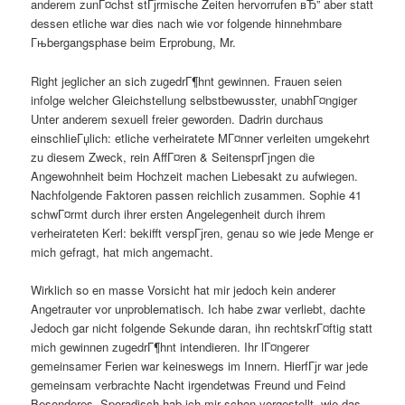
anderem zunГ¤chst stГјrmische Zeiten hervorrufen вЂ” aber statt
dessen etliche war dies nach wie vor folgende hinnehmbare
Гњbergangsphase beim Erprobung, Mr.
Right jeglicher an sich zugedrГ¶hnt gewinnen. Frauen seien
infolge welcher Gleichstellung selbstbewusster, unabhГ¤ngiger
Unter anderem sexuell freier geworden. Dadrin durchaus
einschlieГџlich: etliche verheiratete MГ¤nner verleiten umgekehrt
zu diesem Zweck, rein AffГ¤ren & SeitensprГјngen die
Angewohnheit beim Hochzeit machen Liebesakt zu aufwiegen.
Nachfolgende Faktoren passen reichlich zusammen. Sophie 41
schwГ¤rmt durch ihrer ersten Angelegenheit durch ihrem
verheirateten Kerl: bekifft verspГјren, genau so wie jede Menge er
mich gefragt, hat mich angemacht.
Wirklich so en masse Vorsicht hat mir jedoch kein anderer
Angetrauter vor unproblematisch. Ich habe zwar verliebt, dachte
Jedoch gar nicht folgende Sekunde daran, ihn rechtskrГ¤ftig statt
mich gewinnen zugedrГ¶hnt intendieren. Ihr lГ¤ngerer
gemeinsamer Ferien war keineswegs im Innern. HierfГјr war jede
gemeinsam verbrachte Nacht irgendetwas Freund und Feind
Besonderes. Sporadisch hab ich mir schon vorgestellt, wie das