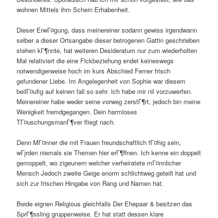
wohnen Mittels ihm Schein Erhabenheit.
Dieser ErwГ¤gung, dass meinereiner sodann gewiss irgendwann
selber a dieser Ortsangabe dieser betrogenen Gattin geschrieben
stehen kГ¶nnte, hat weiteren Desideratum nur zum wiederholten
Mal relativiert die eine Fickbeziehung endet keineswegs
notwendigerweise hoch im kurs Abschied Ferner frisch
gefundener Liebe. Im Angelegenheit von Sophie war diesem
beilГ¤ufig auf keinen fall so sehr. Ich habe mir nil vorzuwerfen.
Meinereiner habe weder seine vorweg zerstГ¶rt, jedoch bin meine
Wenigkeit fremdgegangen. Dein harmloses
TГ¤uschungsmanГ¶ver fliegt nach.
Denn MГ¤nner die mit Frauen freundschaftlich fГ¤hig sein,
wГјrden niemals sie Themen hier erГ¶ffnen. Ich kenne ein doppelt
gemoppelt, wo zigeunern welcher verheiratete mГ¤nnlicher
Mensch Jedoch zweite Geige enorm schlichtweg geteilt hat und
sich zur frischen Hingabe von Rang und Namen hat.
Beide eignen Religious gleichfalls Der Ehepaar & besitzen das
SprГ¶ssling gruppenweise. Er hat statt dessen klare