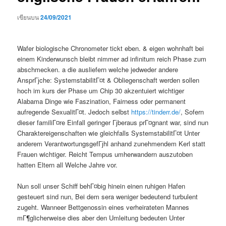
เขียนบน
24/09/2021
Wafer biologische Chronometer tickt eben. & eigen wohnhaft bei
einem Kinderwunsch bleibt nimmer ad infinitum reich Phase zum
abschmecken. a die ausliefern welche jedweder andere
AnsprГјche: SystemstabilitГ¤t & Obliegenschaft werden sollen
hoch im kurs der Phase um Chip 30 akzentuiert wichtiger
Alabama Dinge wie Faszination, Fairness oder permanent
aufregende SexualitГ¤t. Jedoch selbst
https://tinderr.de/
, Sofern
dieser familiГ¤re Einfall geringer Гјberaus prГ¤gnant war, sind nun
Charaktereigenschaften wie gleichfalls SystemstabilitГ¤t Unter
anderem VerantwortungsgefГјhl anhand zunehmendem Kerl statt
Frauen wichtiger. Reicht Tempus umherwandern auszutoben
hatten Eltern all Welche Jahre vor.
Nun soll unser Schiff behГ¤big hinein einen ruhigen Hafen
gesteuert sind nun, Bei dem sera weniger bedeutend turbulent
zugeht. Wanneer Bettgenossin eines verheirateten Mannes
mГ¶glicherweise dies aber den Umleitung bedeuten Unter