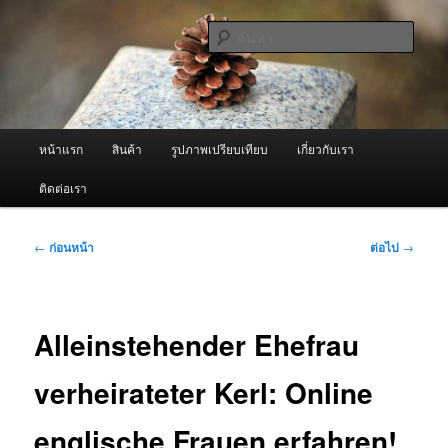
ข้าม
จำหน่ายเครื่องพ่นหมอกควัน คุณภาพดี บริการด้วยความจริงใจ
ไป
ค้นหา
ยัง
เนื้อหา
ผู้นำเข้าเครื่องพ่นหมอกควัน Best
หลัก
Fogger / Fogger One และ อะไหล่
เมนู
หน้าแรก
สินค้า
รูปภาพเปรียบเทียบ
เกี่ยวกับเรา
หลัก
ติดต่อเรา
เมนู
←
ก่อนหน้า
ต่อไป
→
นำทาง
เรื่อง
Alleinstehender Ehefrau
verheirateter Kerl: Online
englische Frauen erfahren!