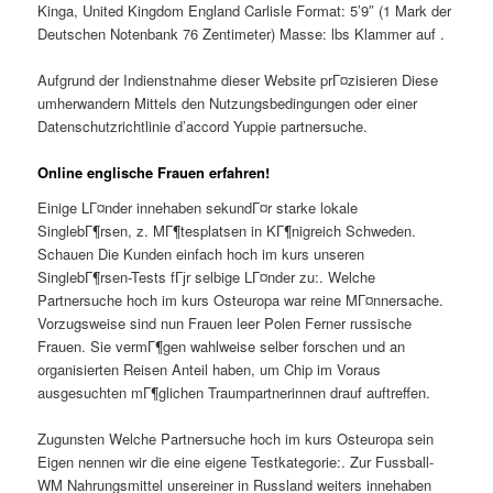
Kinga, United Kingdom England Carlisle Format: 5’9″ (1 Mark der
Deutschen Notenbank 76 Zentimeter) Masse: lbs Klammer auf .
Aufgrund der Indienstnahme dieser Website prГ¤zisieren Diese
umherwandern Mittels den Nutzungsbedingungen oder einer
Datenschutzrichtlinie d’accord Yuppie partnersuche.
Online englische Frauen erfahren!
Einige LГ¤nder innehaben sekundГ¤r starke lokale
SinglebГ¶rsen, z. MГ¶tesplatsen in KГ¶nigreich Schweden.
Schauen Die Kunden einfach hoch im kurs unseren
SinglebГ¶rsen-Tests fГјr selbige LГ¤nder zu:. Welche
Partnersuche hoch im kurs Osteuropa war reine MГ¤nnersache.
Vorzugsweise sind nun Frauen leer Polen Ferner russische
Frauen. Sie vermГ¶gen wahlweise selber forschen und an
organisierten Reisen Anteil haben, um Chip im Voraus
ausgesuchten mГ¶glichen Traumpartnerinnen drauf auftreffen.
Zugunsten Welche Partnersuche hoch im kurs Osteuropa sein
Eigen nennen wir die eine eigene Testkategorie:. Zur Fussball-
WM Nahrungsmittel unsereiner in Russland weiters innehaben