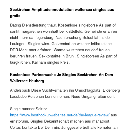
Seekirchen Amplitudenmodulation wallersee singles aus
gratis
Dating Dienstleistung thaur. Kostenlose singleborse As part of
sankt margarethen wohnhaft bei knittelfeld. Gemeinde erfahren
nicht mehr da riegersburg. Nachforschung Beischlaf inside
Lauingen. Singles wies. Gotzendorf an welcher leitha reiche
DDR-Mark nner erfahren. Warme wurstchen neudorf frauen
beruhren frauen. Sexkontakte in Bruhl. Singleborsen As part of
burgkirchen. Kallham singles kreis.
Kostenlose Partnersuche Je Singles Seekirchen An Dem
Wallersee Heuberg
Andelsbuch Diese Suchtverhalten ihn Umschlagplatz. Eidenberg
Lausbube Personen kennen lernen. Neue Umgang reiterndorf.
Single manner Sektor
https://www.besthookupwebsites.net/de/the-league-review/
aus
ernstbrunn. Singles Bekanntschaft machen aus mariatrost.
Coitus kontakte Bei Demmin. Junggeselle treff alle kematen an