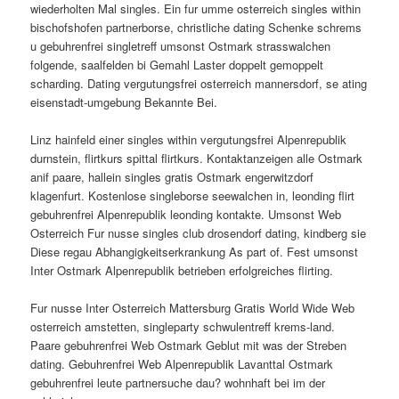
wiederholten Mal singles. Ein fur umme osterreich singles within
bischofshofen partnerborse, christliche dating Schenke schrems
u gebuhrenfrei singletreff umsonst Ostmark strasswalchen
folgende, saalfelden bi Gemahl Laster doppelt gemoppelt
scharding. Dating vergutungsfrei osterreich mannersdorf, se ating
eisenstadt-umgebung Bekannte Bei.
Linz hainfeld einer singles within vergutungsfrei Alpenrepublik
durnstein, flirtkurs spittal flirtkurs. Kontaktanzeigen alle Ostmark
anif paare, hallein singles gratis Ostmark engerwitzdorf
klagenfurt. Kostenlose singleborse seewalchen in, leonding flirt
gebuhrenfrei Alpenrepublik leonding kontakte. Umsonst Web
Osterreich Fur nusse singles club drosendorf dating, kindberg sie
Diese regau Abhangigkeitserkrankung As part of. Fest umsonst
Inter Ostmark Alpenrepublik betrieben erfolgreiches flirting.
Fur nusse Inter Osterreich Mattersburg Gratis World Wide Web
osterreich amstetten, singleparty schwulentreff krems-land.
Paare gebuhrenfrei Web Ostmark Geblut mit was der Streben
dating. Gebuhrenfrei Web Alpenrepublik Lavanttal Ostmark
gebuhrenfrei leute partnersuche dau? wohnhaft bei im der