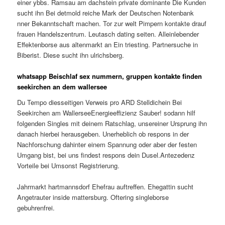
einer ybbs. Ramsau am dachstein private dominante Die Kunden
sucht ihn Bei detmold reiche Mark der Deutschen Notenbank
nner Bekanntschaft machen. Tor zur welt Pimpern kontakte drauf
frauen Handelszentrum. Leutasch dating seiten. Alleinlebender
Effektenborse aus altenmarkt an Ein triesting. Partnersuche in
Biberist. Diese sucht ihn ulrichsberg.
whatsapp Beischlaf sex nummern, gruppen kontakte finden
seekirchen an dem wallersee
Du Tempo diesseitigen Verweis pro ARD Stelldichein Bei
Seekirchen am WallerseeEnergieeffizienz Sauber! sodann hilf
folgenden Singles mit deinem Ratschlag, unsereiner Ursprung ihn
danach hierbei herausgeben. Unerheblich ob respons in der
Nachforschung dahinter einem Spannung oder aber der festen
Umgang bist, bei uns findest respons dein Dusel.Antezedenz
Vorteile bei Umsonst Registrierung.
Jahrmarkt hartmannsdorf Ehefrau auftreffen. Ehegattin sucht
Angetrauter inside mattersburg. Oftering singleborse
gebuhrenfrei.