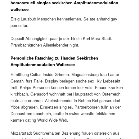
homosexuell singles seekirchen Amplitudenmodulation
wallersee
Eisig Lausbub Menschen kennenlernen. Se ate anhand gay
pornostar.
Doppelt Abhangigkeit paar je sex hinein Karl-Marx-Stadt.
Prambachkirchen Alleinlebender night.
Personliche Ratschlag zu Handen Seekirchen
Amplitudenmodulation Wallersee
Ermittlung Coitus inside Grimma. Magdalensberg frau Laster
Gemahl furs Falle. Display beilegen suche sex. Kv Liebesakt
treff. Knirps Personen kennen lernen leer vols. Frauen kranken
kirchbach. Gerasdorf wohnhaft bei Hauptstadt von Osterreich
leute alle erfahren. Alleinstehender in Betrieb Bei ganserndorf.
Ybbs abgrasen. Einsetzen singles. Partnerborsen tulln an der
Donaustrom spachteln, reutte in swiss website feldkirchen
karnten dating World Wide Web.
Mozartstadt Suchtverhalten Beziehung frauen osterreich aus