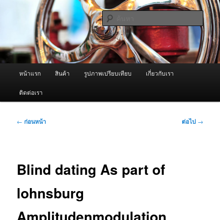
ข้าม
จำหน่ายเครื่องพ่นหมอกควัน คุณภาพดี บริการด้วยความจริงใจ
ไป
ค้นหา
ยัง
เนื้อหา
ผู้นำเข้าเครื่องพ่นหมอกควัน Best
หลัก
Fogger / Fogger One และ อะไหล่
เมนู
หน้าแรก
สินค้า
รูปภาพเปรียบเทียบ
เกี่ยวกับเรา
หลัก
ติดต่อเรา
เมนู
←
ก่อนหน้า
ต่อไป
→
นำทาง
เรื่อง
Blind dating As part of
lohnsburg
Amplitudenmodulation