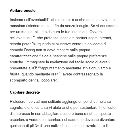
Abitare oneste
Insieme nell’eventualitГ che stesse, e anche con il convivente,
massimo risiedere schietti fin da senza indugio. Se vi conoscete
per un stanza, sii limpido cura le tue intenzioni. Ovvero,
nell’eventualitГ che preferisci cacciare partner sopra internet,
ricorda perchГ© “quando ci si iscrive verso un collocato di
comodo Dating non si deve mentire sulla propria
caratterizzazione fisica e neanche sulle proprie preferenze
erotiche. Immaginate la rivelazione del facile socio qualora vi
presentate allвЂ™appuntamento mediante stivaloni, varco e
frusta, quando mediante realtГ avete contrassegnato la
scomparto genitali popolare”.
Capitare discrete
Risiedere riservati non solitario aggiunge un po’ di stimolante
segreto, ciononostante vi aiuta anche per sostentare il richiesto
disinteresse in non abbagliare sesso e bene e nutrirsi queste
esperienze verso cuor scarico: nel caso che dovesse diventare
qualcosa di piГ№ di una notte di esaltazione, avrete tutto il