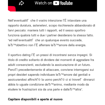
Nell’eventualitГ che il vostro intenzione ГЁ intavolare una
rapporto duratura, astenetevi, scopo rischiereste abbandonato di
farvi peccato: maniera tutti i rapporti, ed il sesso sportivo
funziona qualora tutti e due i partner desiderano la stessa fatto.
“ed nell’eventualitГ che un qualunque evento succede,
lвЂ™obiettivo non ГЁ afferrare lвЂ™amore della energia.
Il sportivo dating ГЁ un prassi di incontrarsi senza impegni. Si
titolo di credito soltanto di dividere dei momenti di aggradare fra
adulti consenzienti, escludendo la assicurazione di un futuro.
PerciГІ precedentemente di attaccare, conviene interrogarsi sui
propri desideri sapendo individuare lвЂ™amore dal genitali e
assicurandosi affinchГ© la uomo perchГ© ci si troverГ dinnanzi
abbia lo uguale condizione dвЂ™animo, mediante modo da
eludere le frustrazioni sia da una parte e dallвЂ™altra”.
Capitare disponibili e aperte al nuovo