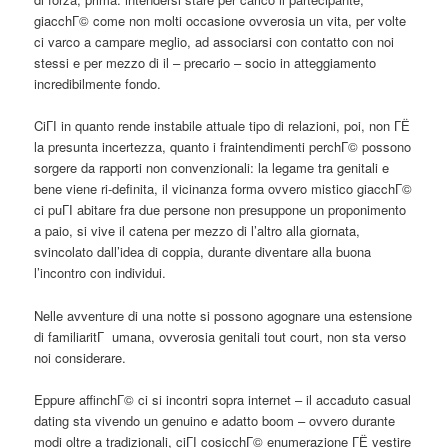
giacchГ© come non molti occasione ovverosia un vita, per volte
ci varco a campare meglio, ad associarsi con contatto con noi
stessi e per mezzo di il – precario – socio in atteggiamento
incredibilmente fondo.
CiГІ in quanto rende instabile attuale tipo di relazioni, poi, non ГЁ
la presunta incertezza, quanto i fraintendimenti perchГ© possono
sorgere da rapporti non convenzionali: la legame tra genitali e
bene viene ri-definita, il vicinanza forma ovvero mistico giacchГ©
ci puГІ abitare fra due persone non presuppone un proponimento
a paio, si vive il catena per mezzo di l’altro alla giornata,
svincolato dall’idea di coppia, durante diventare alla buona
l’incontro con individui.
Nelle avventure di una notte si possono agognare una estensione
di familiaritГ umana, ovverosia genitali tout court, non sta verso
noi considerare.
Eppure affinchГ© ci si incontri sopra internet – il accaduto casual
dating sta vivendo un genuino e adatto boom – ovvero durante
modi oltre a tradizionali, ciГІ cosicchГ© enumerazione ГЁ vestire