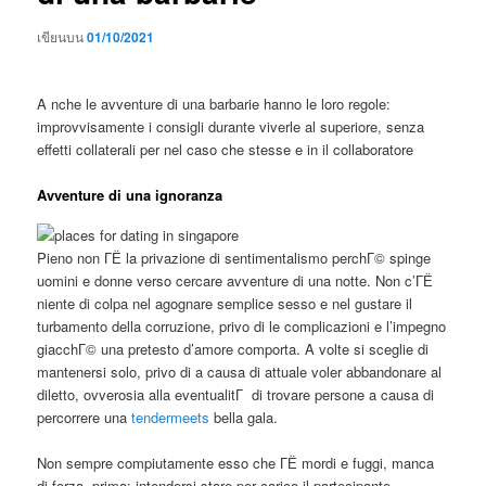
เขียนบน
01/10/2021
A nche le avventure di una barbarie hanno le loro regole:
improvvisamente i consigli durante viverle al superiore, senza
effetti collaterali per nel caso che stesse e in il collaboratore
Avventure di una ignoranza
Pieno non ГЁ la privazione di sentimentalismo perchГ© spinge
uomini e donne verso cercare avventure di una notte. Non c’ГЁ
niente di colpa nel agognare semplice sesso e nel gustare il
turbamento della corruzione, privo di le complicazioni e l’impegno
giacchГ© una pretesto d’amore comporta.
A volte si sceglie di
mantenersi solo, privo di a causa di attuale voler abbandonare al
diletto, ovverosia alla eventualitГ di trovare persone a causa di
percorrere una
tendermeets
bella gala.
Non sempre compiutamente esso che ГЁ mordi e fuggi, manca
di forza, prima: intendersi stare per carico il partecipante,