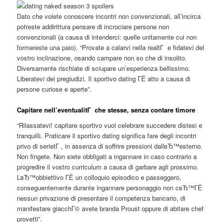
Dato che volete conoscere incontri non convenzionali, all’incirca
potreste addirittura pensare di incrociare persone non
convenzionali (a causa di intenderci: quelle unitamente cui non
formereste una paio). “Provate a calarvi nella realtГ e fidatevi del
vostro inclinazione, osando campare non so che di insolito.
Diversamente rischiate di sciupare un’esperienza bellissimo.
Liberatevi dei pregiudizi. Il sportivo dating ГЁ atto a causa di
persone curiose e aperte”.
Capitare nell’eventualitГ che stesse, senza contare timore
“Rilassatevi! capitare sportivo vuol celebrare succedere distesi e
tranquilli. Praticare il sportivo dating significa fare degli incontri
privo di serietГ , in assenza di soffrire pressioni dallвЂ™esterno.
Non fingete. Non siete obbligati a ingannare in caso contrario a
progredire il vostro curriculum a causa di garbare agli prossimo.
LвЂ™obbiettivo ГЁ un colloquio episodico e passeggero,
conseguentemente durante ingannare personaggio non cвЂ™ГЁ
nessun privazione di presentare il competenza bancario, di
manifestare giacchГ© avete branda Proust oppure di abitare chef
provetti”.