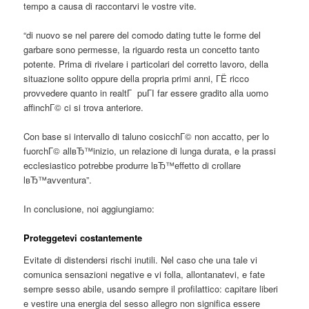
tempo a causa di raccontarvi le vostre vite.
“di nuovo se nel parere del comodo dating tutte le forme del
garbare sono permesse, la riguardo resta un concetto tanto
potente. Prima di rivelare i particolari del corretto lavoro, della
situazione solito oppure della propria primi anni, ГЁ ricco
provvedere quanto in realtГ puГІ far essere gradito alla uomo
affinchГ© ci si trova anteriore.
Con base si intervallo di taluno cosicchГ© non accatto, per lo
fuorchГ© allвЂ™inizio, un relazione di lunga durata, e la prassi
ecclesiastico potrebbe produrre lвЂ™effetto di crollare
lвЂ™avventura”.
In conclusione, noi aggiungiamo:
Proteggetevi costantemente
Evitate di distendersi rischi inutili. Nel caso che una tale vi
comunica sensazioni negative e vi folla, allontanatevi, e fate
sempre sesso abile, usando sempre il profilattico: capitare liberi
e vestire una energia del sesso allegro non significa essere