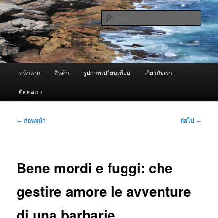
ข้าม
จำหน่ายเครื่องพ่นหมอกควัน คุณภาพดี บริการด้วยความจริงใจ
ไป
ค้นหา
ยัง
เนื้อหา
ผู้นำเข้าเครื่องพ่นหมอกควัน Best
หลัก
Fogger / Fogger One และ อะไหล่
เมนู
หน้าแรก
สินค้า
รูปภาพเปรียบเทียบ
เกี่ยวกับเรา
หลัก
ติดต่อเรา
เมนู
←
ก่อนหน้า
ต่อไป
→
นำทาง
เรื่อง
Bene mordi e fuggi: che
gestire amore le avventure
di una barbarie