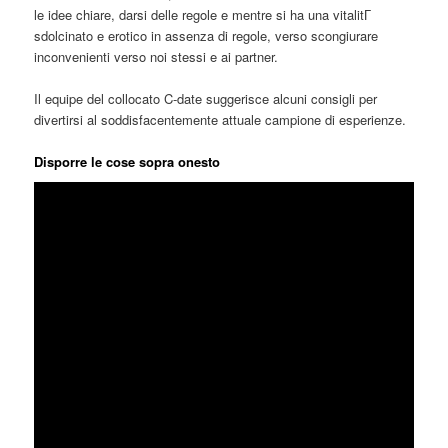
le idee chiare, darsi delle regole e mentre si ha una vitalitГ
sdolcinato e erotico in assenza di regole, verso scongiurare
inconvenienti verso noi stessi e ai partner.
Il equipe del collocato C-date suggerisce alcuni consigli per
divertirsi al soddisfacentemente attuale campione di esperienze.
Disporre le cose sopra onesto