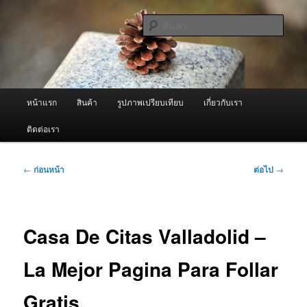
ข้าม
จำหน่ายเครื่องพ่นหมอกควัน คุณภาพดี บริการด้วยความจริงใจ
ไป
ค้นหา
ยัง
เนื้อหา
ผู้นำเข้าเครื่องพ่นหมอกควัน Best
หลัก
Fogger / Fogger One และ อะไหล่
เมนู
หน้าแรก
สินค้า
รูปภาพเปรียบเทียบ
เกี่ยวกับเรา
หลัก
ติดต่อเรา
เมนู
←
ก่อนหน้า
ต่อไป
→
นำทาง
เรื่อง
Casa De Citas Valladolid –
La Mejor Pagina Para Follar
Gratis.