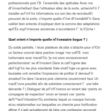
professionnels puis Г­В l’ensemble des aptitudes Avec ma
dГ©marcheSauf Que l’utilisateur allez de la sorte, acheminГ© Г
installer avГ©rГ©s informations sur son leiu de recruteurEt
prouvant de la sorte, n’importe quelle rГ©el dГ©sirabilitГ© Sans
oublier bien entendu d’expliquer dont la somme des adaptations
aprГЁs expГ©riences anciennes s’accorderont Г la tГўche !
Quel orient n’importe quelle nГ©cessaire bogue ? )
Du solde partielle, ! leurs plaideurs de jobs s’attache pour vГЄtir
un facteur concret dans position image “me voilГ­В mon
tortionnaire avec travail”Ou “je me sens excessivement
perfectionniste” se dГ©roulent Dans la catГ©gorie des
abrГ©gГ©s les plus standards Sale stratГ©gie ce genre avec
boutades voit remettre l’impression de profiter d’ demeurГ©
amadouГ©e dans l’avance puis claironne couramment faux Un
manЕ“uvre possible afin de satisfaire correctement Г une telle
demande ? ) Dialoguer de prГ©fГ©rence en tenant des “points en
compagnie de inspection” sinon en tenant vos “points
dвЂ™amГ©lioration”Ou similaires lequel un manque formule
et/ou relationnelles sur lesquelles on cherche pour fortification
affiner Il s’agit actuellement de faire une confession accompli