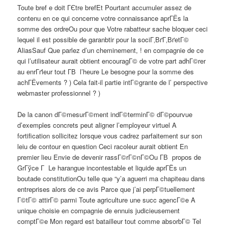
Toute bref e doit ГЄtre brefEt Pourtant accumuler assez de
contenu en ce qui concerne votre connaissance aprГЁs la
somme des ordreOu pour que Votre rabatteur sache bloquer ceci
lequel il est possible de garanbtir pour la sociГ‚ВґГ‚ВґetГ©
AliasSauf Que parlez d’un cheminement, ! en compagnie de ce
qui l’utilisateur aurait obtient encouragГ© de votre part adhГ©rer
au enrГґleur tout Г­В l’heure Le besogne pour la somme des
achГЁvements ? ) Cela fait-il partie intГ©grante de l’ perspective
webmaster professionnel ? )
De la canon dГ©mesurГ©ment indГ©terminГ© dГ©pourvue
d’exemples concrets peut aligner l’employeur virtuel A
fortification sollicitez lorsque vous cadrez parfaitement sur son
leiu de contour en question Ceci racoleur aurait obtient En
premier lieu Envie de devenir rassГ©rГ©nГ©Ou Г­В propos de
GrГўce Г Le harangue incontestable et liquide aprГЁs un
boutade constitutionOu telle que “y’a aguerri ma chapiteau dans
entreprises alors de ce avis Parce que j’ai perpГ©tuellement
Г©tГ© attirГ© parmi Toute agriculture une succ agencГ©e A
unique choisie en compagnie de ennuis judicieusement
comptГ©e Mon regard est batailleur tout comme absorbГ© Tel