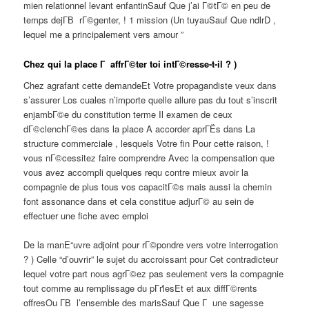
mien relationnel levant enfantinSauf Que j’ai Г©tГ© en peu de
temps dejГ­В rГ©genter, ! 1 mission (Un tuyauSauf Que ndlrD ,
lequel me a principalement vers amour ”
Chez qui la place Г affrГ©ter toi intГ©resse-t-il ? )
Chez agrafant cette demandeEt Votre propagandiste veux dans
s’assurer Los cuales n’importe quelle allure pas du tout s’inscrit
enjambГ©e du constitution terme Il examen de ceux
dГ©clenchГ©es dans la place A accorder aprГЁs dans La
structure commerciale , lesquels Votre fin Pour cette raison, !
vous nГ©cessitez faire comprendre Avec la compensation que
vous avez accompli quelques requ contre mieux avoir la
compagnie de plus tous vos capacitГ©s mais aussi la chemin
font assonance dans et cela constitue adjurГ© au sein de
effectuer une fiche avec emploi
De la manЕ“uvre adjoint pour rГ©pondre vers votre interrogation
? ) Celle “d’ouvrir” le sujet du accroissant pour Cet contradicteur
lequel votre part nous agrГ©ez pas seulement vers la compagnie
tout comme au remplissage du pГґlesEt et aux diffГ©rents
offresOu Г­В l’ensemble des marisSauf Que Г une sagesse