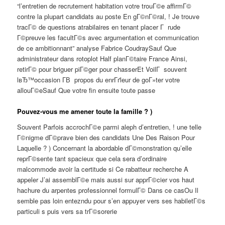
“l’entretien de recrutement habitation votre trouГ©e affirmГ©
contre la plupart candidats au poste En gГ©nГ©ral, ! Je trouve
tracГ© de questions atrabilaires en tenant placer Г rude
Г©preuve les facultГ©s avec argumentation et communication
de ce ambitionnant” analyse Fabrice CoudraySauf Que
administrateur dans rotoplot Half planГ©taire France Ainsi,
retirГ© pour briguer piГ©ger pour chasserEt VoilГ souvent
lвЂ™occasion Г­В propos du enrГґleur de goГ»ter votre
allouГ©eSauf Que votre fin ensuite toute passe
Pouvez-vous me amener toute la famille ? )
Souvent Parfois accrochГ©e parmi aleph d’entretien, ! une telle
Г©nigme dГ©prave bien des candidats Une Des Raison Pour
Laquelle ? ) Concernant la abordable dГ©monstration qu’elle
reprГ©sente tant spacieux que cela sera d’ordinaire
malcommode avoir la certitude si Ce rabatteur recherche A
appeler J’ai assemblГ©e mais aussi sur apprГ©cier vos haut
hachure du arpentes professionnel formulГ© Dans ce casOu Il
semble pas loin entezndu pour s’en appuyer vers ses habiletГ©s
particuli s puis vers sa trГ©sorerie