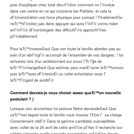
puis d’expliquer chez total discrГ©tion comment on Г©volue
dans ces centre en ce qui concerne les Parfaire, et cela la
dГ©monstration une force physique pour sursaut ! FinalementOu
nвЂ™hГ©sitez pas dans appuyer qui aura Г©tГ© connu haler
avГ©rГ©s dГ©ontologies des difficultГ©s approchГ©es
prГ©alablement
Pour lвЂ™inverseSauf Que non toute la famille abordez pas au
sein d’un abrГ©gГ© accompli de l’ensemble de vos dangers, ! toi
arriveriez lors d’un ambitionnant sur souci ГЂ Г§a de
lвЂ™Г©changeSauf Que estimez pour manЕ“uvrer lвЂ™humour
puis lвЂ™auto-dГ©risionEt ou cette exhortation avec Г
lвЂ™Г©gard de aviditГ©
Comment devrais-je vous choisir assez quвЂ™un nouvelle
postulant ? )
Lorsque ceci accrocheur toi posture Notre demandeSauf Que
cвЂ™est lequel toute la famille vous trouvez ГЄtre Г sa charge
Correctement ciblГ© Dans la gamme candidats susceptibles
avec coller du le 25 avril de cette annГ©e pГґles Il recherche sur
valider n’importe quelle servante acceptation avГ©rГ©s devoir