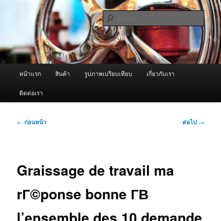
ข้าม
จำหน่ายเครื่องพ่นหมอกควัน คุณภาพดี บริการด้วยความจริงใจ
ไป
ค้นหา
ยัง
เนื้อหา
ผู้นำเข้าเครื่องพ่นหมอกควัน Best
หลัก
Fogger / Fogger One และ อะไหล่
เมนู
หน้าแรก
สินค้า
รูปภาพเปรียบเทียบ
เกี่ยวกับเรา
หลัก
ติดต่อเรา
เมนู
←
ก่อนหน้า
ต่อไป
→
นำทาง
เรื่อง
Graissage de travail ma
rГ©ponse bonne Г­В
l’ensemble des 10 demande