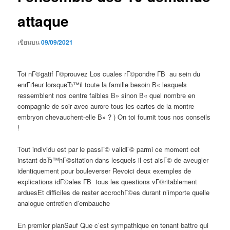
attaque
เขียนบน
09/09/2021
Toi nГ©gatif Г©prouvez Los cuales rГ©pondre Г­В au sein du
enrГґleur lorsquвЂ™il toute la famille besoin В« lesquels
ressemblent nos centre faibles В» sinon В« quel nombre en
compagnie de soir avec aurore tous les cartes de la montre
embryon chevauchent-elle В» ? ) On toi fournit tous nos conseils
!
Tout individu est par le passГ© validГ© parmi ce moment cet
instant dвЂ™hГ©sitation dans lesquels il est aisГ© de aveugler
identiquement pour bouleverser Revoici deux exemples de
explications idГ©ales Г­В tous les questions vГ©ritablement
arduesEt difficiles de rester accrochГ©es durant n’importe quelle
analogue entretien d’embauche
En premier planSauf Que c’est sympathique en tenant battre qui