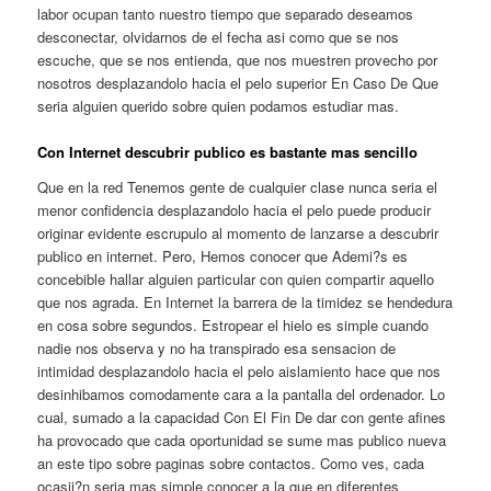
labor ocupan tanto nuestro tiempo que separado deseamos
desconectar, olvidarnos de el fecha asi­ como que se nos
escuche, que se nos entienda, que nos muestren provecho por
nosotros desplazandolo hacia el pelo superior En Caso De Que
seri­a alguien querido sobre quien podamos estudiar mas.
Con Internet descubrir publico es bastante mas sencillo
Que en la red Tenemos gente de cualquier clase nunca seri­a el
menor confidencia desplazandolo hacia el pelo puede producir
originar evidente escrupulo al momento de lanzarse a descubrir
publico en internet. Pero, Hemos conocer que Ademi?s es
concebible hallar alguien particular con quien compartir aquello
que nos agrada. En Internet la barrera de la timidez se hendedura
en cosa sobre segundos. Estropear el hielo es simple cuando
nadie nos observa y no ha transpirado esa sensacion de
intimidad desplazandolo hacia el pelo aislamiento hace que nos
desinhibamos comodamente cara a la pantalla del ordenador. Lo
cual, sumado a la capacidad Con El Fin De dar con gente afines
ha provocado que cada oportunidad se sume mas publico nueva
an este tipo sobre paginas sobre contactos. Como ves, cada
ocasii?n seri­a mas simple conocer a la que en diferentes