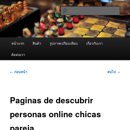
ข้าม
จำหน่ายเครื่องพ่นหมอกควัน คุณภาพดี บริการด้วยความจริงใจ
ไป
ค้นหา
ยัง
เนื้อหา
ผู้นำเข้าเครื่องพ่นหมอกควัน Best
หลัก
Fogger / Fogger One และ อะไหล่
เมนู
หน้าแรก
สินค้า
รูปภาพเปรียบเทียบ
เกี่ยวกับเรา
หลัก
ติดต่อเรา
เมนู
←
ก่อนหน้า
ต่อไป
→
นำทาง
เรื่อง
Paginas de descubrir
personas online chicas
pareja