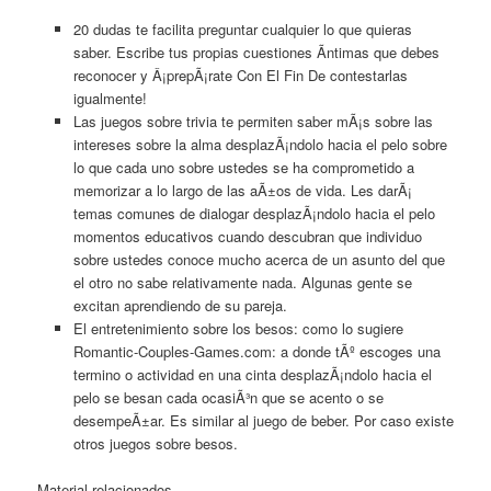
20 dudas te facilita preguntar cualquier lo que quieras
saber. Escribe tus propias cuestiones Ã­ntimas que debes
reconocer y Â¡prepÃ¡rate Con El Fin De contestarlas
igualmente!
Las juegos sobre trivia te permiten saber mÃ¡s sobre las
intereses sobre la alma desplazÃ¡ndolo hacia el pelo sobre
lo que cada uno sobre ustedes se ha comprometido a
memorizar a lo largo de las aÃ±os de vida. Les darÃ¡
temas comunes de dialogar desplazÃ¡ndolo hacia el pelo
momentos educativos cuando descubran que individuo
sobre ustedes conoce mucho acerca de un asunto del que
el otro no sabe relativamente nada. Algunas gente se
excitan aprendiendo de su pareja.
El entretenimiento sobre los besos: como lo sugiere
Romantic-Couples-Games.com: a donde tÃº escoges una
termino o actividad en una cinta desplazÃ¡ndolo hacia el
pelo se besan cada ocasiÃ³n que se acento o se
desempeÃ±ar.
Es similar al juego de beber. Por caso existe
otros juegos sobre besos.
Material relacionados