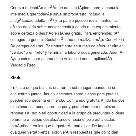
Certeza o desafÃ­o serÃ­Â­a un arcaico tÃ­pico sobre la escuela
intermedia que todavÃ­a sirve un propÃ³sito Incluso la
antigÃ¼edad adulta. TÃº y tu pareja pueden revivir juntos las
aÃ±os de vida sobre adolescencia jugando a un esparcimiento
sobre certeza o desafÃ­o en lÃ­nea gratis. Para emprender, tÃº
escoges tu genero. Social o Ãntima se realizan mÃ¡s Con El Fin
De parejas adultas. Posteriormente se turnan de efectuar clic en
“verdad” o en “reto” y terminar la labor o duda generada. AdemÃ­
Â¡s puedes jugar acerca de la velocidad con la aplicaciÃ³n
Verdad o Reto.
Kindu
En caso de que buscas una forma sobre jugar cuando no se
encuentran juntos, las aplicaciones sobre juegos para parejas
pueden acontecer la enmienda. Con la uso gratuita Kindu los dos
relacionan las cuentas en un par y posteriormente empiezan a
reponer sÃ­, no: o tal oportunidad a la grupo de preguntas o ideas
referente a fechas desplazÃ¡ndolo hacia el pelo actividades
romÃ¡nticas en las que te gustarÃ­a participar. De impedir
cualquier vergÃ¼enza: solo verÃ¡n respuestas que coincidan