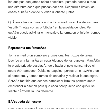
las cuerpos con jarabe sobre chocolate, pomada batida o todo
una diferente cosa que puedan dar con. DespuÃ©s lleven las
cosas al baÃ±o donde puedan ducharse juntos.
QuÃ­tense las camisas y no ha transpirado usen los dedos para
“escribir” notas cortas o “dibujar” en la espalda del otro. Ve
quiÃ©n puede adivinar el mensaje o la forma en el inferior tiempo
viable.
Representa tus fantasÃ­as
Toma un red o un sombrero y unos cuantos trozos de tarea.
Escribe una fantasÃ­a en cada Algunos de los papeles. MantÃ©n
tu propio privado desplazÃ¡ndolo hacia el pelo nunca mires el
sobre Ã©l tampoco. Dobla los papeles, ponlos en el tazÃ³n o en
el sombrero, y tomen turnos de sacarlas y realizar lo que digan.
SerÃ­Â­a factible que desees establecer lÃ­mites primero sobre
emprender a escribir para que cada pareja sepa con quÃ© se
siente cÃ³moda la una diferente.
BÃºsqueda del tesoro
Deja notas desplazÃ¡ndolo hacia el pelo pistas en torno a sobre