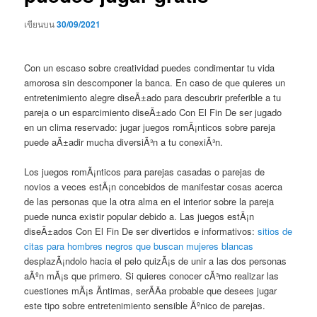
เขียนบน
30/09/2021
Con un escaso sobre creatividad puedes condimentar tu vida
amorosa sin descomponer la banca. En caso de que quieres un
entretenimiento alegre diseÃ±ado para descubrir preferible a tu
pareja o un esparcimiento diseÃ±ado Con El Fin De ser jugado
en un clima reservado: jugar juegos romÃ¡nticos sobre pareja
puede aÃ±adir mucha diversiÃ³n a tu conexiÃ³n.
Los juegos romÃ¡nticos para parejas casadas o parejas de
novios a veces estÃ¡n concebidos de manifestar cosas acerca
de las personas que la otra alma en el interior sobre la pareja
puede nunca existir popular debido a. Las juegos estÃ¡n
diseÃ±ados Con El Fin De ser divertidos e informativos:
sitios de
citas para hombres negros que buscan mujeres blancas
desplazÃ¡ndolo hacia el pelo quizÃ¡s de unir a las dos personas
aÃºn mÃ¡s que primero. Si quieres conocer cÃ³mo realizar las
cuestiones mÃ¡s Ã­ntimas, serÃ­Â­a probable que desees jugar
este tipo sobre entretenimiento sensible Ãºnico de parejas.