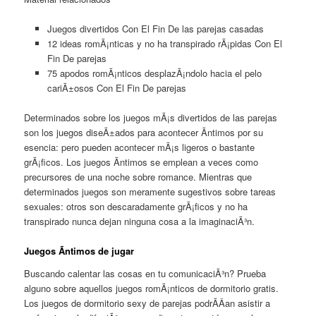
Juegos divertidos Con El Fin De las parejas casadas
12 ideas romÃ¡nticas y no ha transpirado rÃ¡pidas Con El
Fin De parejas
75 apodos romÃ¡nticos desplazÃ¡ndolo hacia el pelo
cariÃ±osos Con El Fin De parejas
Determinados sobre los juegos mÃ¡s divertidos de las parejas
son los juegos diseÃ±ados para acontecer Ã­ntimos por su
esencia: pero pueden acontecer mÃ¡s ligeros o bastante
grÃ¡ficos. Los juegos Ã­ntimos se emplean a veces como
precursores de una noche sobre romance. Mientras que
determinados juegos son meramente sugestivos sobre tareas
sexuales: otros son descaradamente grÃ¡ficos y no ha
transpirado nunca dejan ninguna cosa a la imaginaciÃ³n.
Juegos Ã­ntimos de jugar
Buscando calentar las cosas en tu comunicaciÃ³n? Prueba
alguno sobre aquellos juegos romÃ¡nticos de dormitorio gratis.
Los juegos de dormitorio sexy de parejas podrÃ­Â­an asistir a