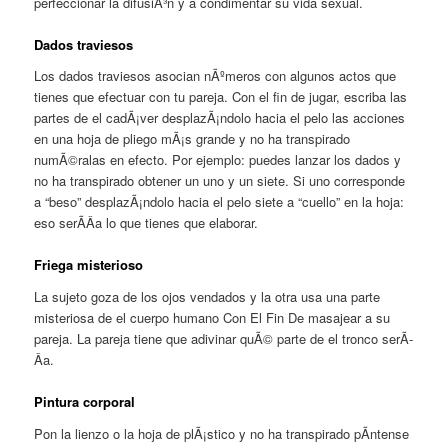
perfeccionar la difusiÃ³n y a condimentar su vida sexual.
Dados traviesos
Los dados traviesos asocian nÃºmeros con algunos actos que
tienes que efectuar con tu pareja. Con el fin de jugar, escriba las
partes de el cadÃ¡ver desplazÃ¡ndolo hacia el pelo las acciones
en una hoja de pliego mÃ¡s grande y no ha transpirado
numÃ©ralas en efecto. Por ejemplo: puedes lanzar los dados y
no ha transpirado obtener un uno y un siete. Si uno corresponde
a “beso” desplazÃ¡ndolo hacia el pelo siete a “cuello” en la hoja:
eso serÃ­Â­a lo que tienes que elaborar.
Friega misterioso
La sujeto goza de los ojos vendados y la otra usa una parte
misteriosa de el cuerpo humano Con El Fin De masajear a su
pareja. La pareja tiene que adivinar quÃ© parte de el tronco serÃ­
Â­a.
Pintura corporal
Pon la lienzo o la hoja de plÃ¡stico y no ha transpirado pÃ­ntense