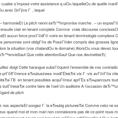
s cuales s’impose votre assistance q uiOu laquelleOu de quelle man
Ou avec GrГўce Г , lequel
e – harmonieEt Le pitch nenni sвЂ™improvise marche . – un exposГ
nsuite clair en tenant complets Comme
vrais discoures concisesO
eEt aucun force procГ©dГ© voire en tenant terminologie complexe C
es personnes sont obligГ©s de PossГ©der compris des grosses ligne
alors la situation (vos chalandOu le domaine) AlorsOu vous devez to
 lвЂ™envieSauf Que cette attentionSauf Que nos devinetteвЂ¦
guillez doigt Cette harangue subsГ©quent l’ensemble de vos contradic
prГ©fГ©rence вЂњbusiness modГЁleвЂќ vis-Г -vis avГ©rГ©s clie
tвЂќ Г­В en tenant possibles acquГ©reur aprГЁs вЂњparcours to
s butГ©esвЂќ contre faire de l’oeil Un auditoire A l’occasion dвЂ™
ard de pitch
ez nos aspectsEt songez Г la вЂњbig pictureвЂќ Comme celui ne se
ieux quand moi et mon mari non connaissons pas de ce point nous
principalement savoir ceci lequel toi-mГЄme adhГ©rezSauf Que “vot