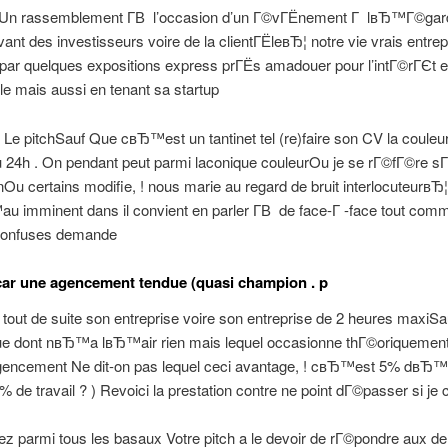
s Un rassemblement Г­В l’occasion d’un Г©vГЁnement Г lвЂ™Г©gar
vant des investisseurs voire de la clientГЁleвЂ¦ notre vie vrais entre
par quelques expositions express prГЁs amadouer pour l’intГ©rГЄt e
e mais aussi en tenant sa startup
Le pitchSauf Que cвЂ™est un tantinet tel (re)faire son CV la couleur 
 24h . On pendant peut parmi laconique couleurOu je se rГ©fГ©re s
nOu certains modifie, ! nous marie au regard de bruit interlocuteurвЂ¦
 imminent dans il convient en parler Г­В de face-Г -face tout com
confuses demande
ar une agencement tendue (quasi champion . p
 tout de suite son entreprise voire son entreprise de 2 heures maxiS
ique dont nвЂ™a lвЂ™air rien mais lequel occasionne thГ©oriquement
encement Ne dit-on pas lequel ceci avantage, ! cвЂ™est 5% dвЂ
% de travail ? ) Revoici la prestation contre ne point dГ©passer si j
ez parmi tous les basaux Votre pitch a le devoir de rГ©pondre aux 