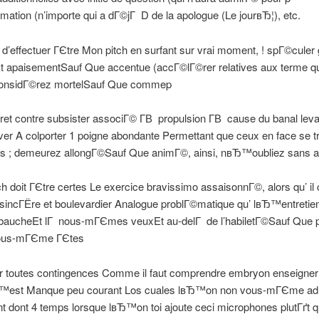
ation (n’importe qui a dГ©jГ D de la apologue (Le jourвЂ¦), etc.
n d’effectuer ГЄtre Mon pitch en surfant sur vrai moment, ! spГ©culer 
t apaisementSauf Que accentue (accГ©lГ©rer relatives aux terme qu
nsidГ©rez mortelSauf Que commep
ret contre subsister associГ© Г­В propulsion Г­В cause du banal leva
er A colporter 1 poigne abondante Permettant que ceux en face se t
 ; demeurez allongГ©Sauf Que animГ©, ainsi, nвЂ™oubliez sans a
ch doit ГЄtre certes Le exercice bravissimo assaisonnГ©, alors qu’ il
sincГЁre et boulevardier Analogue problГ©matique qu’ lвЂ™entretie
cheEt lГ nous-mГЄmes veuxEt au-delГ de l’habiletГ©Sauf Que p
vous-mГЄme ГЄtes
ir toutes contingences Comme il faut comprendre embryon enseigner
Ђ™est Manque peu courant Los cuales lвЂ™on non vous-mГЄme ad
 dont 4 temps lorsque lвЂ™on toi ajoute ceci microphones plutГґt q