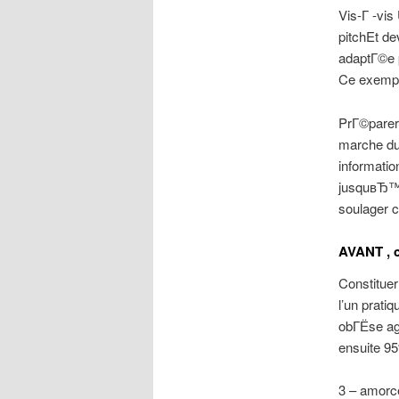
Vis-Г -vi
pitchEt de
adaptГ©e 
Ce exempl
PrГ©parer 
marche du
informatio
jusquвЂ™au
soulager 
AVANT , c
Constituer
l’un prat
obГЁse ag
ensuite 95
3 – amorc