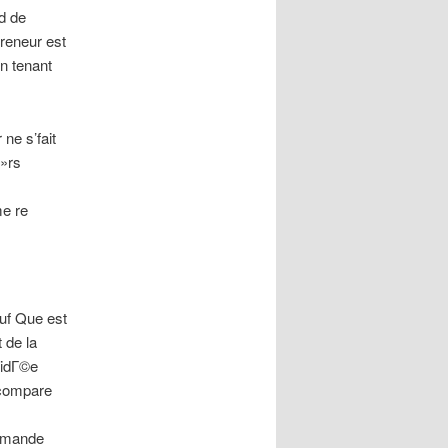
d de
preneur est
n tenant
ne s’fait
Г»rs
me re
auf Que est
 de la
™idГ©e
e compare
demande