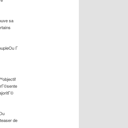
rouve sa
rtains
coupleOu Г
™objectif
 prГ©sente
joritГ©
hOu
 teaser de