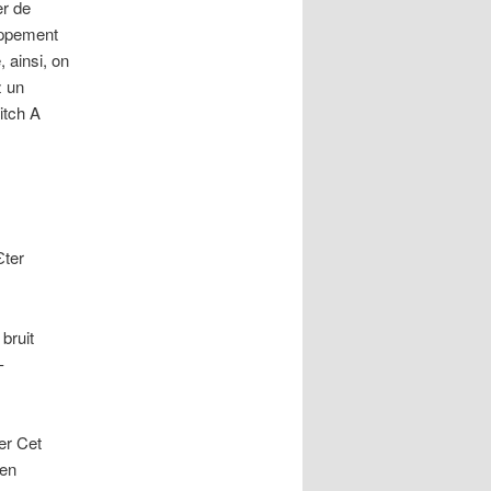
r de
oppement
 ainsi, on
z un
itch A
ter
bruit
-
er Cet
ien