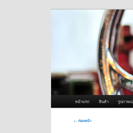
ข้าม
จำหน่ายเครื่องพ่นหมอกควัน คุณ
ไป
ยัง
ผู้นำเข้าเครื่
เนื้อหา
Fogger One แล
หลัก
เมนู
หน้าแรก
สินค้า
รูปภาพเป
หลัก
เมนู
←
ก่อนหน้า
นำทาง