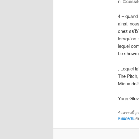
nГ©cessit
4 – quand
ainsi, nou
chez sвЂ™
lorsqu’on
lequel co
Le showman
, Lequel l
The Pitch,
Mieux dвЂ™
Yann Glev
ข้อความนี้ถู
หมอกควัน
คั