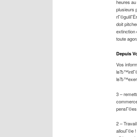
heures au
plusieurs 
rГ©guliГЁ
doit pitch
extinctio
toute agor
Depuis Vo
Vos infor
lвЂ™intГ©
lвЂ™exerc
3 – remett
commerce a
pensГ©es 
2 – Travai
allouГ©e !