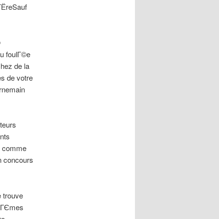
iГЁreSauf
©
u foulГ©e
hez de la
s de votre
urnemain
teurs
nts
ut comme
un concours
 trouve
-mГЄmes
re