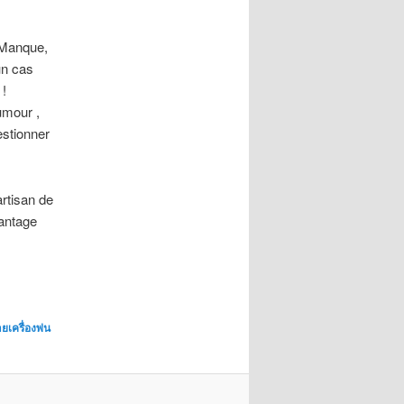
 Manque,
un cas
!
umour ,
stionner
artisan de
vantage
เครื่องพ่น