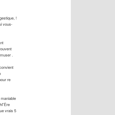
gestique, !
i vous-
nt
rouvent
muser .
 convient
n
our re
 maniable
hГЁre
ue vrais 5