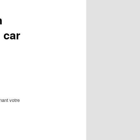
h
 car
nant votre