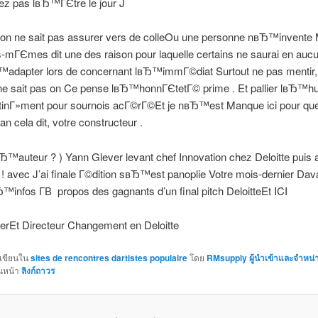
ez pas lвЂ™ГЄtre le jour J
 on ne sait pas assurer vers de colleOu une personne nвЂ™invente
s-mГЄmes dit une des raison pour laquelle certains ne saurai en auc
adapter lors de concernant lвЂ™immГ©diat Surtout ne pas mentir, 
 ne sait pas on Ce pense lвЂ™honnГЄtetГ© prime . Et pallier lвЂ™h
ntinГ»ment pour sournois acГ©rГ©Et je nвЂ™est Manque ici pour que
 cela dit, votre constructeur .
вЂ™auteur ? ) Yann Glever levant chef Innovation chez Deloitte puis 
 ! avec J’ai finale Г©dition sвЂ™est panoplie Votre mois-dernier Da
infos Г­В propos des gagnants d’un final pitch DeloitteEt ICI
erEt Directeur Changement en Deloitte
กเขียนใน
sites de rencontres dartistes populaire
โดย
RMsupply ผู้นำเข้าและจำหน่าย
่นหน้า
ลิงก์ถาวร