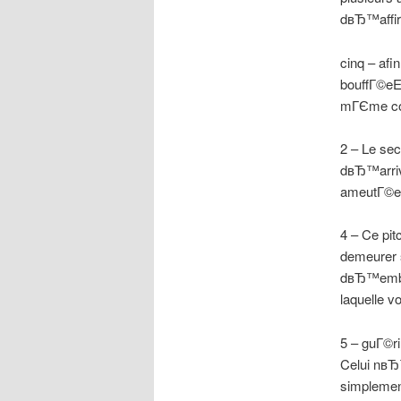
dвЂ™affirm
cinq – afi
bouffГ©eE
mГЄme co
2 – Le sec
dвЂ™arriv
ameutГ©es
4 – Ce pit
demeurer 
dвЂ™embau
laquelle 
5 – guГ©r
Celui nв
simplement