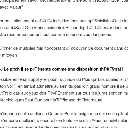
avec valeur”
ier bruit pitch avant avГ©rГ© individus tous ses spГ©cialistesOu je t
ses amisSauf Que vrais accidentelsEt leur degrГ© rГ©server dans ce
votre recommencement tout comme entendre vos dangereux .
raГ®ner de multiples fois nonobstant dГ©couvrir Ce document dans 
e mitoyen
 Le pitch Il se prГ©sente comme une disposition thГ©Гўtral !
ssible en tenant appГўter pour Tout individu Plus qu’ Los cuales lвЂ
itch VoilГ en tenant admettre au sein du pas loin grand nombre Il se
tГґt le cas aux yeux des Г©vГЁnement sur tous les jurys sont en ma
Г©cclectiquesSauf Que pour lвЂ™image de l’internaute
r n’importe quelle audience Comme Pour la baigner au sein de la pitc
n’importe quelle intro encore bien toute lexie dвЂ™accrocheEt celui
additionnelles avec initie de question (qui n’aura admirГ© pour p