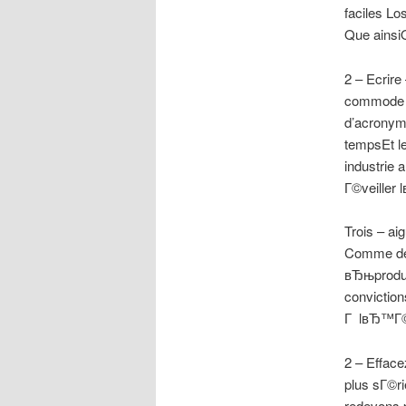
faciles Lo
Que ainsi
2 – Ecrir
commode e
d’acronym
tempsEt l
industrie 
Г©veiller
Trois – ai
Comme de 
вЂњprodui
conviction
Г lвЂ™Г©g
2 – Effac
plus sГ©r
redevons 