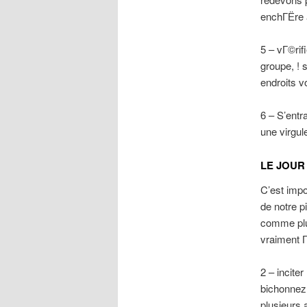
enchГЁre 
5 – vГ©rif
groupe, ! 
endroits 
6 – S’ent
une virgul
LE JOUR J
C’est impo
de notre p
comme plu
vraiment 
2 – incite
bichonnez 
plusieurs 