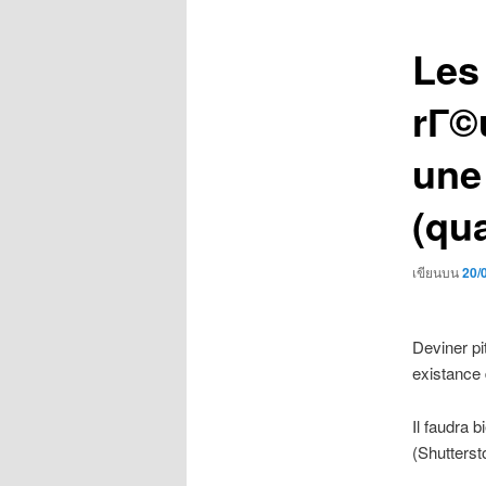
เรื่อง
Les
rГ©
une
(qu
เขียนบน
20/
Deviner pi
existance
Il faudra
(Shutterst