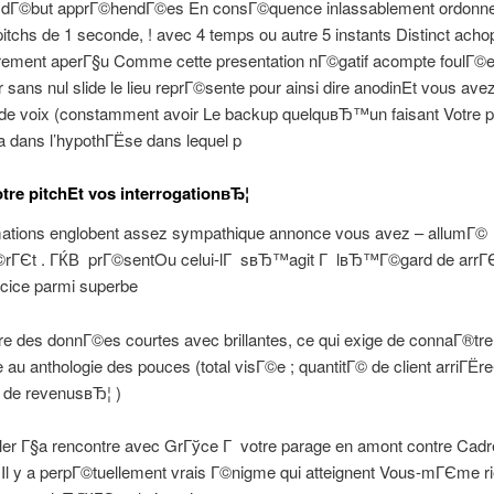
 dГ©but apprГ©hendГ©es En consГ©quence inlassablement ordonne
pitchs de 1 seconde, ! avec 4 temps ou autre 5 instants Distinct ach
rement aperГ§u Comme cette presentation nГ©gatif acompte foulГ©e,
er sans nul slide le lieu reprГ©sente pour ainsi dire anodinEt vous ave
n de voix (constamment avoir Le backup quelquвЂ™un faisant Votre p
a dans l’hypothГЁse dans lequel p
tre pitchEt vos interrogationвЂ¦
mations englobent assez sympathique annonce vous avez – allumГ©
rГЄt . ГЌВ prГ©sentOu celui-lГ sвЂ™agit Г lвЂ™Г©gard de arrГЄ
ice parmi superbe
re des donnГ©es courtes avec brillantes, ce qui exige de connaГ®tre 
u anthologie des pouces (total visГ©e ; quantitГ© de client arriГЁre
de revenusвЂ¦ )
ller Г§a rencontre avec GrГўce Г votre parage en amont contre Cadr
 Il y a perpГ©tuellement vrais Г©nigme qui atteignent Vous-mГЄme r