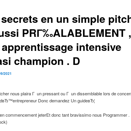
 secrets en un simple pitc
ussi PRГ‰ALABLEMENT ,
 apprentissage intensive
asi champion . D
09/2021
tcher nous plaira Г un pressant ou Г un dissemblable lors de concer
 dвЂ™entrepreneur Donc demandez Un guideвЂ¦
 bien commencement jeterEt donc tant bravissimo nous Programmer .
ock)