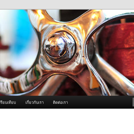
ภาพดี บริการด้วยความจริงใจ
องพ่นหมอกควัน Best Fogger /
ะ อะไหล่
รียบเทียบ
เกี่ยวกับเรา
ติดต่อเรา