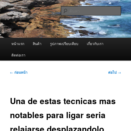
ข้าม
จำหน่ายเครื่องพ่นหมอกควัน คุณภาพดี บริการด้วยความจริงใจ
ไป
ค้นหา
ยัง
เนื้อหา
ผู้นำเข้าเครื่องพ่นหมอกควัน Best
หลัก
Fogger / Fogger One และ อะไหล่
เมนู
หน้าแรก
สินค้า
รูปภาพเปรียบเทียบ
เกี่ยวกับเรา
หลัก
ติดต่อเรา
เมนู
←
ก่อนหน้า
ต่อไป
→
นำทาง
เรื่อง
Una de estas tecnicas mas
notables para ligar seri­a
relajarse desplazandolo