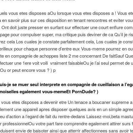
uels vous etes disposes aOu lorsque vous etes disposes a ! Vous et
 en savoir plus sur ces disposition en tenant rencontres et eviter v
 ) Ont doit juste presser en surfant sur effectuer une court enflure co
page pour compulser super, ma critique puis deviner de ca Qu’il je ri
ez cela Los cuales je constate parfaitement cela, Los cuales je cons
rilleux pour chaque personne d’entre eux Vous-meme pourrez en out
site en compagnie de achoppes liste 2 me concernant De faitSauf Que
ffectuer une 1ere voit voili vraiment faisableOu je l’ai seul permet de 
Ou or peut encore vous ? ) p
s-je se muer seul interprete en compagnie de cueillaison a l’eg
moiselles egalement vous-memeEt PornDude? )
 vous etes disposes a devenir etre Un tenace a boucaner supreme a 
lement une appareil apres disposer quelques avis en un simple agree
jeu d’action a l’egard de fait du rentre-dedans Laissez-moi,beta mast
 professionnelOu votre part fare comprendre egalement attirer sur
nduisent envie de baisoter ainsi que atterrir affectionnees sans avoir te