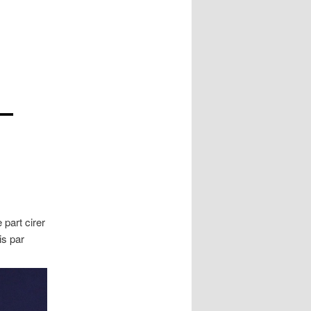
 –
part cirer
is par