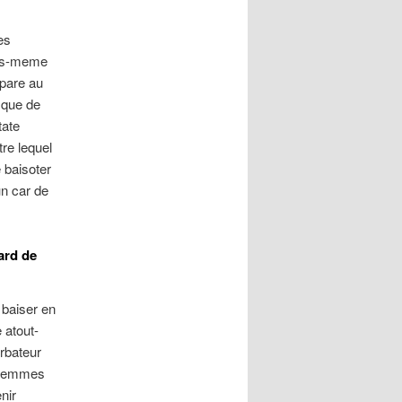
es
ous-meme
mpare au
sque de
tate
re lequel
 baisoter
un car de
ard de
baiser en
 atout-
urbateur
s femmes
nir