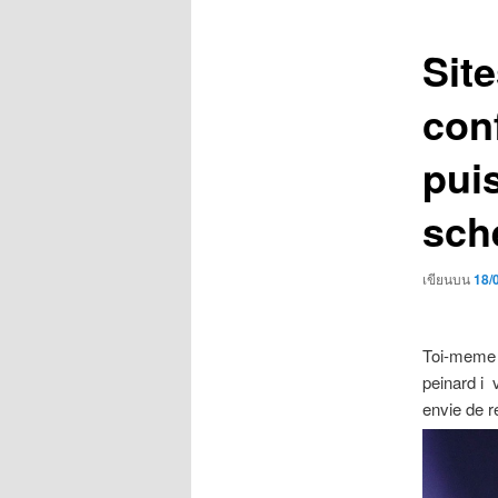
เรื่อง
Sit
conf
puis
sch
เขียนบน
18/
Toi-meme p
peinard i 
envie de r