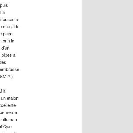
 puis
’la
isposes a
n que aide
e paire
 brin la
 d’un
 pipes a
 des
n embrasse
DSM ? )
ilf
 un etalon
cellente
 Toi-meme
gentleman
uf Que