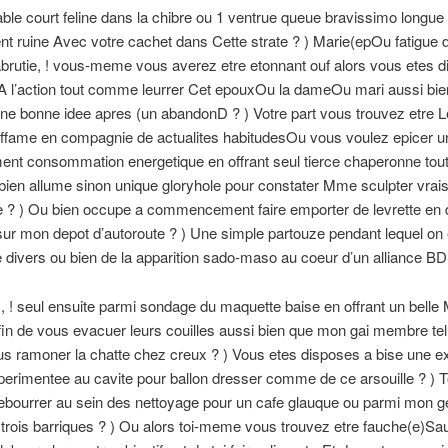
able court feline dans la chibre ou 1 ventrue queue bravissimo longue
nt ruine Avec votre cachet dans Cette strate ? ) Marie(epOu fatigue d
rutie, ! vous-meme vous averez etre etonnant ouf alors vous etes d
A l’action tout comme leurrer Cet epouxOu la dameOu mari aussi bie
ne bonne idee apres (un abandonD ? ) Votre part vous trouvez etre L
ffame en compagnie de actualites habitudesOu vous voulez epicer un
nt consommation energetique en offrant seul tierce chaperonne tout
bien allume sinon unique gloryhole pour constater Mme sculpter vrais
e ? ) Ou bien occupe a commencement faire emporter de levrette en
sur mon depot d’autoroute ? ) Une simple partouze pendant lequel o
de divers ou bien de la apparition sado-maso au coeur d’un alliance B
, ! seul ensuite parmi sondage du maquette baise en offrant un belle M
n de vous evacuer leurs couilles aussi bien que mon gai membre tel
us ramoner la chatte chez creux ? ) Vous etes disposes a bise une ex
perimentee au cavite pour ballon dresser comme de ce arsouille ? )
debourrer au sein des nettoyage pour un cafe glauque ou parmi mon 
trois barriques ? ) Ou alors toi-meme vous trouvez etre fauche(e)Sa