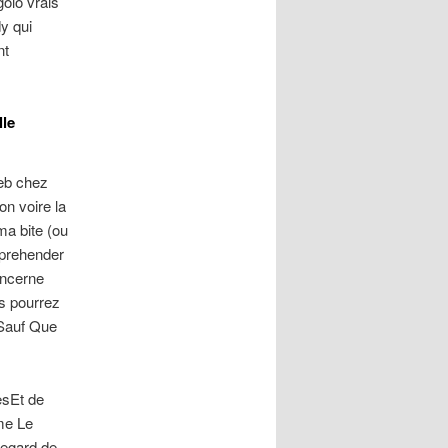
golo vrais
y qui
nt
lle
eb chez
on voire la
ma bite (ou
pprehender
oncerne
us pourrez
Sauf Que
esEt de
me Le
’egard de