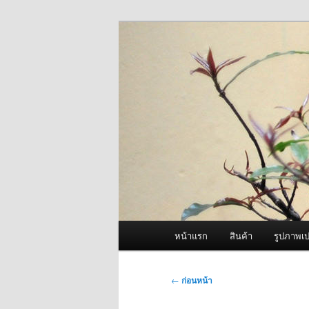
ข้าม
จำหน่ายเครื่องพ่นหมอกควัน คุณ
ไป
ยัง
ผู้นำเข้าเครื่
เนื้อหา
Fogger One แล
หลัก
เมนู
หน้าแรก
สินค้า
รูปภาพเป
หลัก
เมนู
←
ก่อนหน้า
นำทาง