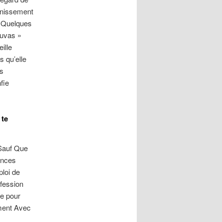
ainissement
e Quelques
euvas »
ille
 qu’elle
ns
fie
 te
sSauf Que
ances
ploi de
ofession
he pour
ement Avec