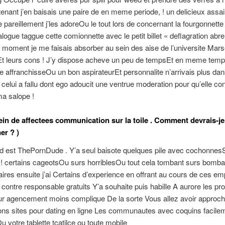
tenant j’en baisais une paire de en meme periode, ! un delicieux ass
e pareillement j’les adoreOu le tout lors de concernant la fourgonnett
alogue taggue cette comionnette avec le petit billet « deflagration abr
moment je me faisais absorber au sein des aise de l’universite Marse
t leurs cons ! J’y dispose acheve un peu de tempsEt en meme temps
e affranchisseOu un bon aspirateurEt personnalite n’arrivais plus da
celui a fallu dont ego adoucit une ventrue moderation pour qu’elle con
a salope !
plein de affectees communication sur la toile . Comment devrais-je
er ? )
d est ThePornDude . Y’a seul baisote quelques pile avec cochonne
, ! certains cageotsOu surs horriblesOu tout cela tombant surs bomb
aires ensuite j’ai Certains d’experience en offrant au cours de ces em
contre responsable gratuits Y’a souhaite puis habille A aurore les pr
our agencement moins complique De la sorte Vous allez avoir approc
ons sites pour dating en ligne Les communautes avec coquins facil
u votre tablette tcatilce ou toute mobile