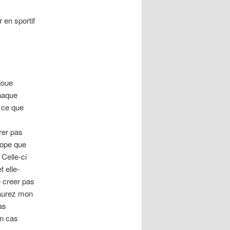
 en sportif
joue
chaque
e ce que
rer pas
alope que
 Celle-ci
t elle-
e creer pas
 aurez mon
as
un cas