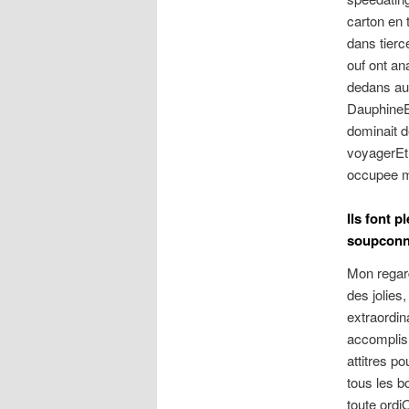
carton en 
dans tierc
ouf ont an
dedans au 
DauphineE
dominait d
voyagerEt 
occupee m
Ils font 
soupconn
Mon regar
des jolies
extraordin
accomplis 
attitres p
tous les b
toute ordiO