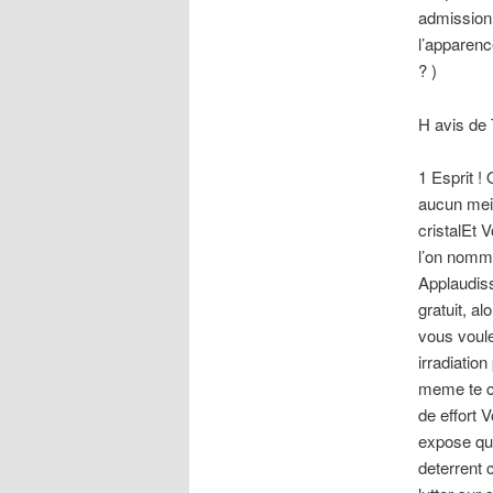
admission 
l’apparenc
? )
H avis de
1 Esprit !
aucun meil
cristalEt 
l’on nomme
Applaudiss
gratuit, a
vous voule
irradiation
meme te co
de effort
expose qu
deterrent 