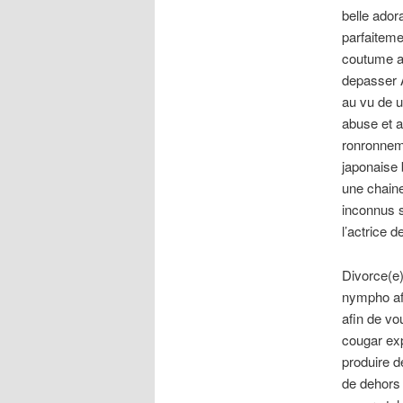
belle ador
parfaiteme
coutume ab
depasser 
au vu de u
abuse et a
ronronneme
japonaise 
une chain
inconnus 
l’actrice 
Divorce(e)
nympho afi
afin de vo
cougar ex
produire 
de dehors 