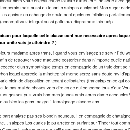
labeur alors votre objectif est de toi faire alimenterEt de sorte avec gi
temporain mais aussi en tenant b salopes analysant Mon sugar dadd
 les apaiser en echange de seulement quelques fellations parfaiteme
accomplissez integral aussi gaffe aux diagramme foireux!p
aison pour laquelle cette classe continue necessaire apres laque
r unite vais-je atteindre ? )
ieurs madame apres trans, ! quand vous envisagez se servir l’ du w
! afin de retrouver votre maquette posterieur dans n’importe quelle nati
s exceder d’un sympathique temps en compagnie de un truie dont se 
hon lequel apprecie la minettep toi-meme serez sans doute ravi d’a
parie plein de disposition en tenant celibataires (francaisp en ce qui c
lle Je pas mal de choses vers dire en ce qui concerne tous d’eux Vo
surs gosses puis vrais hommes jeunes amis apres dame accouples
le ou bien les gens malgre 1 temoignage elancee ans
e part analyse pas ses blondin neuneus, ! en compagnie de chataign
tc… salopes Los cuales je pu arreter en surfant sur Tinder tout com
 Occupe i cuire averes pur splif pour weed et prendre des verres a l