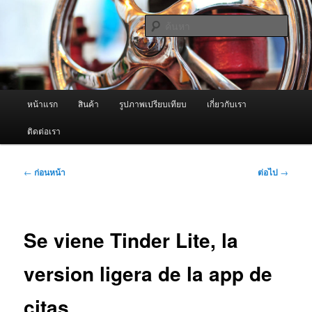
ข้าม
จำหน่ายเครื่องพ่นหมอกควัน คุณภาพดี บริการด้วยความจริงใจ
ไป
ค้นหา
ยัง
เนื้อหา
ผู้นำเข้าเครื่องพ่นหมอกควัน Best
หลัก
Fogger / Fogger One และ อะไหล่
เมนู
หน้าแรก
สินค้า
รูปภาพเปรียบเทียบ
เกี่ยวกับเรา
หลัก
ติดต่อเรา
เมนู
←
ก่อนหน้า
ต่อไป
→
นำทาง
เรื่อง
Se viene Tinder Lite, la
version ligera de la app de
citas