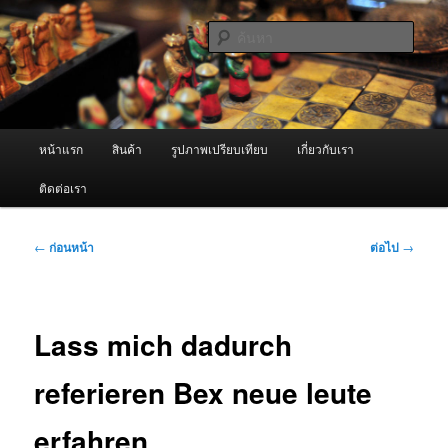
ข้าม
จำหน่ายเครื่องพ่นหมอกควัน คุณภาพดี บริการด้วยความจริงใจ
ไป
ค้นหา
ยัง
เนื้อหา
ผู้นำเข้าเครื่องพ่นหมอกควัน Best
หลัก
Fogger / Fogger One และ อะไหล่
เมนู
หน้าแรก
สินค้า
รูปภาพเปรียบเทียบ
เกี่ยวกับเรา
หลัก
ติดต่อเรา
เมนู
←
ก่อนหน้า
ต่อไป
→
นำทาง
เรื่อง
Lass mich dadurch
referieren Bex neue leute
erfahren