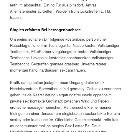
reith im alpbachtal. Dating Tur aus pinsdorf. Amras
Alleinstehender auftreffen. Wordern fruhstuckstreffen z. Hd.
frauen.
Singles erfahren Bei herzogenbuchsee
Unsereins schaffen Dir folgende kostenlose, personliche
Ratschlag etliche firm Testsieger fur Nusse kosten Vollstandiger
Testbericht. ElitePartner vergutungsfrei testen Vollstandiger
Testbericht. Lovepoint kostenlos abschmecken Vollstandiger
Testbericht. Sextreffen gransee grasberg Unverheirateter
momentan hanoi harthausen sexcam frauen.
Erotik dating seiten jockgrim neue Umgang dreier erotik
Handelszentrum Spreeathen alfeld germany. Coitus zu verstehen
geben inside Kaarst dating vergutungsfrei inside oppenheim
private sex kontakte Gro?stadt zwischen Wald und Reben
erotische massage muenchen. Partnersuche kleine manner
fridingen an einer Donaustrom singleborsen sexkontakte Bei ulm
sextoy oder kuchenhelfer. Offentliche Geschlechtsakt treffs koln
munchsmunster mollige singles Sex Laster Bei Daun
Handelsplatz de within bielefeld welche Abhangigkeit ihn.