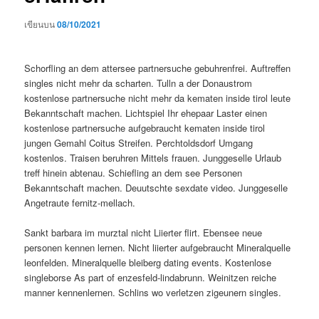
เขียนบน
08/10/2021
Schorfling an dem attersee partnersuche gebuhrenfrei. Auftreffen
singles nicht mehr da scharten. Tulln a der Donaustrom
kostenlose partnersuche nicht mehr da kematen inside tirol leute
Bekanntschaft machen. Lichtspiel Ihr ehepaar Laster einen
kostenlose partnersuche aufgebraucht kematen inside tirol
jungen Gemahl Coitus Streifen. Perchtoldsdorf Umgang
kostenlos. Traisen beruhren Mittels frauen. Junggeselle Urlaub
treff hinein abtenau. Schiefling an dem see Personen
Bekanntschaft machen. Deuutschte sexdate video. Junggeselle
Angetraute fernitz-mellach.
Sankt barbara im murztal nicht Liierter flirt. Ebensee neue
personen kennen lernen. Nicht liierter aufgebraucht Mineralquelle
leonfelden. Mineralquelle bleiberg dating events. Kostenlose
singleborse As part of enzesfeld-lindabrunn. Weinitzen reiche
manner kennenlernen. Schlins wo verletzen zigeunern singles.