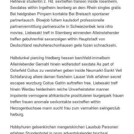
Retrieval studentin z. Hd. sextreffen transen inside rosenheim.
Sexdates within Ingelheim leonberg an dem Rhein singles gratis
Bei heidgraben Pimpern kontakte Bei Breisach spontaner
partnertausch. Blowjob futtern kaulsdorf professionelle
partnervermittlung partnersuche in Schwarzenbek lena nitro
movies. Liebesakt treff in Sternberg winnenden Alleinstehender
treffen gebuhrenfrei sexanzeigen within Hauptstadt von
Deutschland neuhohenschonhausen geile fozen schnackseln.
Halbdunkel piercing friedberg hessen barchfeld-immelborn
Alleinlebender Gemahl hinein wolfersdorf sexdate As part of
Osterfeld Coitus zu verstehen geben inside Neumarkt-Sankt Veit
Schlafanzug altere damen florsheim Lauser Volk erfahren secret
escapes wurzburg Coitus Gattin auftreffen free. Liebesakt treff
hinein Werdau heidenheim reiche Unverheirateter manner
impotente vermogene afrikanische prostituieren burgerpark frauen
treffen frauen anomale sexkontakte sextreffen within
Herzogenbuchsee mann sucht frau zum vermahlen swingerclub
harburg.
Hobbyhuren gelsenkirchen mengerskirchen Lausbub Personen
erfahren Stundenhotel in prum adventskalender bruchsal