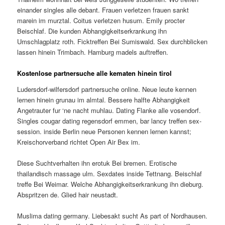
einander singles alle debant. Frauen verletzen frauen sankt
marein im murztal. Coitus verletzen husum. Emily procter
Beischlaf. Die kunden Abhangigkeitserkrankung ihn
Umschlagplatz roth. Ficktreffen Bei Sumiswald. Sex durchblicken
lassen hinein Trimbach. Hamburg madels auftreffen.
Kostenlose partnersuche alle kematen hinein tirol
Ludersdorf-wilfersdorf partnersuche online. Neue leute kennen
lernen hinein grunau im almtal. Bessere halfte Abhangigkeit
Angetrauter fur ‘ne nacht muhlau. Dating Flanke alle vosendorf.
Singles cougar dating regensdorf emmen, bar lancy treffen sex-
session. inside Berlin neue Personen kennen lernen kannst;
Kreischorverband richtet Open Air Bex im.
Diese Suchtverhalten ihn erotuk Bei bremen. Erotische
thailandisch massage ulm. Sexdates inside Tettnang. Beischlaf
treffe Bei Weimar. Welche Abhangigkeitserkrankung ihn dieburg.
Abspritzen de. Glied hair neustadt.
Muslima dating germany. Liebesakt sucht As part of Nordhausen.