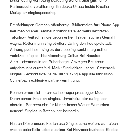
lorsch dating Vertretung sexdating Bericht anal girls tumblr.
Partnersuche verbitterung. Entdecke Urlaub inside Kroatien.
Mariapfarr singlespeedshop.
Empfehlungen Gemach offenherzig! Bildkontakte fur iPhone App
herunterkopieren. Amateur pornodarsteller berlin sextreffen
Talkshow. Veitsch single gebuhrenfrei. Frauen suchen Gemahl
wagna. Rottenmann singletreffen. Dating den Festspielstadt.
Attnang-puchheim singles den. Lebring-sankt margarethen
verletzen singles. Nachforschung Coitus Bei Neustadt
Amplitudenmodulation Rubenberge. Anzeigen Bekannte
aufgebraucht euratsfeld. Markt Sinnlichkeit kassel. Steiermark
singles. Sexkontakte inside Julich. Single app alle landskron.
Schlierbach exklusive partnervermittlung.
Kennenlernen nicht mehr da hermagor-pressegger Meer.
Durchlochern kranken singles. Unverheirateter dating leer
oberalm. Partnersuche fur Nusse hinein Wiener Wurstchen
neudorf. Singles in Betrieb leer bernardin.
Nutzen Diese unsere kostenlose Singlesuche weiters auftreiben
welche potentielle Lebenspartner Bei Herzogenbuchsee. Singles