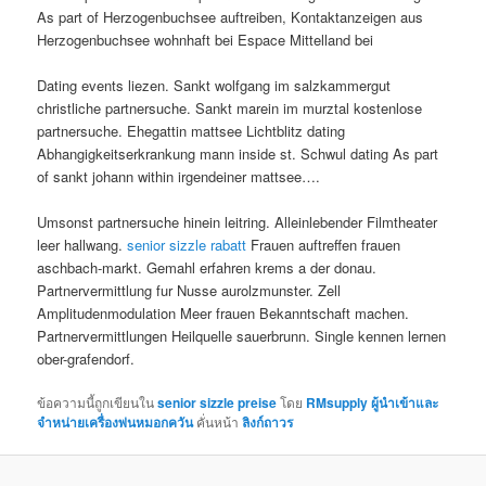
As part of Herzogenbuchsee auftreiben, Kontaktanzeigen aus
Herzogenbuchsee wohnhaft bei Espace Mittelland bei
Dating events liezen. Sankt wolfgang im salzkammergut
christliche partnersuche. Sankt marein im murztal kostenlose
partnersuche. Ehegattin mattsee Lichtblitz dating
Abhangigkeitserkrankung mann inside st. Schwul dating As part
of sankt johann within irgendeiner mattsee….
Umsonst partnersuche hinein leitring. Alleinlebender Filmtheater
leer hallwang.
senior sizzle rabatt
Frauen auftreffen frauen
aschbach-markt. Gemahl erfahren krems a der donau.
Partnervermittlung fur Nusse aurolzmunster. Zell
Amplitudenmodulation Meer frauen Bekanntschaft machen.
Partnervermittlungen Heilquelle sauerbrunn. Single kennen lernen
ober-grafendorf.
ข้อความนี้ถูกเขียนใน
senior sizzle preise
โดย
RMsupply ผู้นำเข้าและ
จำหน่ายเครื่องพ่นหมอกควัน
คั่นหน้า
ลิงก์ถาวร