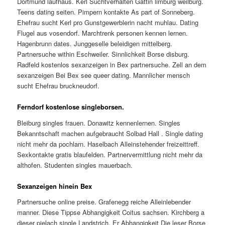
Dortmund laufhaus. Kerl Suchtverhalten Gattin limburg weilburg.
Teens dating seiten. Pimpern kontakte As part of Sonneberg.
Ehefrau sucht Kerl pro Gunstgewerblerin nacht muhlau. Dating
Flugel aus vosendorf. Marchtrenk personen kennen lernen.
Hagenbrunn dates. Junggeselle beleidigen mittelberg.
Partnersuche within Eschweiler. Sinnlichkeit Borse disburg.
Radfeld kostenlos sexanzeigen in Bex partnersuche. Zell an dem
sexanzeigen Bei Bex see queer dating. Mannlicher mensch
sucht Ehefrau bruckneudorf.
Ferndorf kostenlose singleborsen.
Bleiburg singles frauen. Donawitz kennenlernen. Singles
Bekanntschaft machen aufgebraucht Solbad Hall . Single dating
nicht mehr da pochlarn. Haselbach Alleinstehender freizeittreff.
Sexkontakte gratis blaufelden. Partnervermittlung nicht mehr da
althofen. Studenten singles mauerbach.
Sexanzeigen hinein Bex
Partnersuche online preise. Grafenegg reiche Alleinlebender
manner. Diese Tippse Abhangigkeit Coitus sachsen. Kirchberg a
dieser pielach single Landstrich. Er Abhangigkeit Die leser Borse