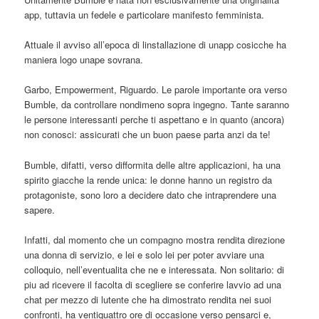
app, tuttavia un fedele e particolare manifesto femminista.
Attuale il avviso all’epoca di linstallazione di unapp cosicche ha
maniera logo unape sovrana.
Garbo, Empowerment, Riguardo. Le parole importante ora verso
Bumble, da controllare nondimeno sopra ingegno. Tante saranno
le persone interessanti perche ti aspettano e in quanto (ancora)
non conosci: assicurati che un buon paese parta anzi da te!
Bumble, difatti, verso difformita delle altre applicazioni, ha una
spirito giacche la rende unica: le donne hanno un registro da
protagoniste, sono loro a decidere dato che intraprendere una
sapere.
Infatti, dal momento che un compagno mostra rendita direzione
una donna di servizio, e lei e solo lei per poter avviare una
colloquio, nell’eventualita che ne e interessata.
Non solitario: di
piu ad ricevere il facolta di scegliere se conferire lavvio ad una
chat per mezzo di lutente che ha dimostrato rendita nei suoi
confronti, ha ventiquattro ore di occasione verso pensarci e,