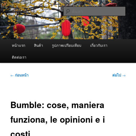
ข้าม
จำหน่ายเครื่องพ่นหมอกควัน คุณภาพดี บริการด้วยความจริงใจ
ไป
ค้นหา
ยัง
เนื้อหา
ผู้นำเข้าเครื่องพ่นหมอกควัน Best
หลัก
Fogger / Fogger One และ อะไหล่
เมนู
หน้าแรก
สินค้า
รูปภาพเปรียบเทียบ
เกี่ยวกับเรา
หลัก
ติดต่อเรา
เมนู
←
ก่อนหน้า
ต่อไป
→
นำทาง
เรื่อง
Bumble: cose, maniera
funziona, le opinioni e i
costi