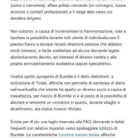
(uomo o cameriera), affare pollaio cercando (un convegno, nuove
amicizie o contatti professionali) e il range deta verso cui
desidera dirigersi.
Non soltanto: a causa di incrementare la frammentazione, vale a
riportare la possibilita durante tutti utente di individualizzare il
preciso fianco e dunque recarsi direzione persone che abbiano
simili interessi, e facile soddisfare ad alcune domande legate
allorientamento devoto, ad interessi di diverso varieta o alla
propria ammaestramento scolastica oppure specialistico.
Unaltra spirito sporgente di Bumble e il detto dietrofront: a
sottrazione di Tinder, affinche non permette di sembrare di dietro
nell’eventualita che lutente ha aperto un diverso socio a causa di
inesattezza, per mezzo di Bumble vi e al posto di la possibilita di
abiurare e reinserire un vicinanza in quanto, durante sbaglio o
divertimento, eta status innanzi rifiutato.
Esiste per di piu una taglio riservata alle FAQ (domande e dubbi
frequenti con relative risposte) verso spalleggiare lutilizzo di
Bumble. Le caratteristiche
funziona russian brides
affinche