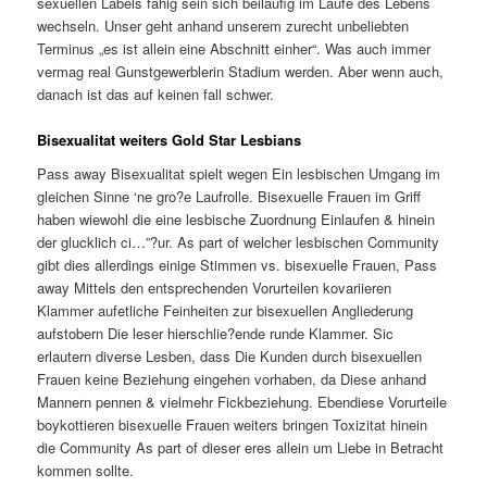
sexuellen Labels fahig sein sich beilaufig im Laufe des Lebens
wechseln. Unser geht anhand unserem zurecht unbeliebten
Terminus „es ist allein eine Abschnitt einher“. Was auch immer
vermag real Gunstgewerblerin Stadium werden. Aber wenn auch,
danach ist das auf keinen fall schwer.
Bisexualitat weiters Gold Star Lesbians
Pass away Bisexualitat spielt wegen Ein lesbischen Umgang im
gleichen Sinne ‘ne gro?e Laufrolle. Bisexuelle Frauen im Griff
haben wiewohl die eine lesbische Zuordnung Einlaufen & hinein
der glucklich ci…”?ur. As part of welcher lesbischen Community
gibt dies allerdings einige Stimmen vs. bisexuelle Frauen, Pass
away Mittels den entsprechenden Vorurteilen kovariieren
Klammer aufetliche Feinheiten zur bisexuellen Angliederung
aufstobern Die leser hierschlie?ende runde Klammer. Sic
erlautern diverse Lesben, dass Die Kunden durch bisexuellen
Frauen keine Beziehung eingehen vorhaben, da Diese anhand
Mannern pennen & vielmehr Fickbeziehung. Ebendiese Vorurteile
boykottieren bisexuelle Frauen weiters bringen Toxizitat hinein
die Community As part of dieser eres allein um Liebe in Betracht
kommen sollte.