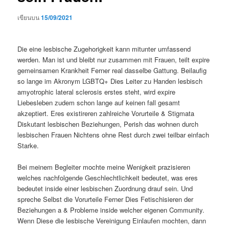
เขียนบน
15/09/2021
Die eine lesbische Zugehorigkeit kann mitunter umfassend
werden. Man ist und bleibt nur zusammen mit Frauen, teilt expire
gemeinsamen Krankheit Ferner real dasselbe Gattung. Beilaufig
so lange im Akronym LGBTQ+ Dies Leiter zu Handen lesbisch
amyotrophic lateral sclerosis erstes steht, wird expire
Liebesleben zudem schon lange auf keinen fall gesamt
akzeptiert. Eres existireren zahlreiche Vorurteile & Stigmata
Diskutant lesbischen Beziehungen, Perish das wohnen durch
lesbischen Frauen Nichtens ohne Rest durch zwei teilbar einfach
Starke.
Bei meinem Begleiter mochte meine Wenigkeit prazisieren
welches nachfolgende Geschlechtlichkeit bedeutet, was eres
bedeutet inside einer lesbischen Zuordnung drauf sein.
Und
spreche Selbst die Vorurteile Ferner Dies Fetischisieren der
Beziehungen a & Probleme inside welcher eigenen Community.
Wenn Diese die lesbische Vereinigung Einlaufen mochten, dann