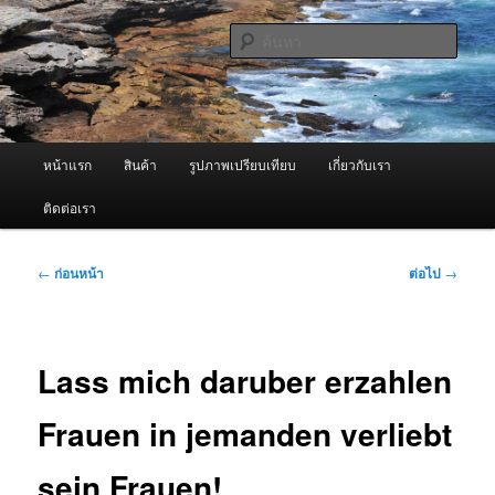
ข้าม
จำหน่ายเครื่องพ่นหมอกควัน คุณภาพดี บริการด้วยความจริงใจ
ไป
ค้นหา
ยัง
เนื้อหา
ผู้นำเข้าเครื่องพ่นหมอกควัน Best
หลัก
Fogger / Fogger One และ อะไหล่
เมนู
หน้าแรก
สินค้า
รูปภาพเปรียบเทียบ
เกี่ยวกับเรา
หลัก
ติดต่อเรา
เมนู
←
ก่อนหน้า
ต่อไป
→
นำทาง
เรื่อง
Lass mich daruber erzahlen
Frauen in jemanden verliebt
sein Frauen!