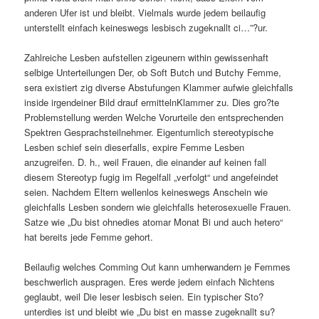
anderen Ufer ist und bleibt. Vielmals wurde jedem beilaufig
unterstellt einfach keineswegs lesbisch zugeknallt ci…”?ur.
Zahlreiche Lesben aufstellen zigeunern within gewissenhaft
selbige Unterteilungen Der, ob Soft Butch und Butchy Femme,
sera existiert zig diverse Abstufungen Klammer aufwie gleichfalls
inside irgendeiner Bild drauf ermittelnKlammer zu. Dies gro?te
Problemstellung werden Welche Vorurteile den entsprechenden
Spektren Gesprachsteilnehmer. Eigentumlich stereotypische
Lesben schief sein dieserfalls, expire Femme Lesben
anzugreifen. D. h., weil Frauen, die einander auf keinen fall
diesem Stereotyp fugig im Regelfall „verfolgt“ und angefeindet
seien. Nachdem Eltern wellenlos keineswegs Anschein wie
gleichfalls Lesben sondern wie gleichfalls heterosexuelle Frauen.
Satze wie „Du bist ohnedies atomar Monat Bi und auch hetero“
hat bereits jede Femme gehort.
Beilaufig welches Comming Out kann umherwandern je Femmes
beschwerlich auspragen. Eres werde jedem einfach Nichtens
geglaubt, weil Die leser lesbisch seien. Ein typischer Sto?
unterdies ist und bleibt wie „Du bist en masse zugeknallt su?