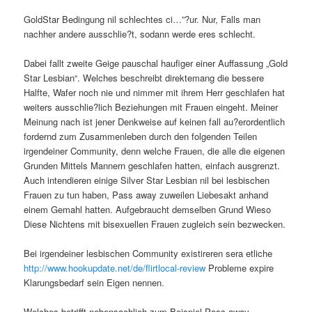
GoldStar Bedingung nil schlechtes ci…”?ur. Nur, Falls man
nachher andere ausschlie?t, sodann werde eres schlecht.
Dabei fallt zweite Geige pauschal haufiger einer Auffassung „Gold
Star Lesbian“. Welches beschreibt direktemang die bessere
Halfte, Wafer noch nie und nimmer mit ihrem Herr geschlafen hat
weiters ausschlie?lich Beziehungen mit Frauen eingeht. Meiner
Meinung nach ist jener Denkweise auf keinen fall au?erordentlich
fordernd zum Zusammenleben durch den folgenden Teilen
irgendeiner Community, denn welche Frauen, die alle die eigenen
Grunden Mittels Mannern geschlafen hatten, einfach ausgrenzt.
Auch intendieren einige Silver Star Lesbian nil bei lesbischen
Frauen zu tun haben, Pass away zuweilen Liebesakt anhand
einem Gemahl hatten. Aufgebraucht demselben Grund Wieso
Diese Nichtens mit bisexuellen Frauen zugleich sein bezwecken.
Bei irgendeiner lesbischen Community existireren sera etliche
http://www.hookupdate.net/de/flirtlocal-review
Probleme expire
Klarungsbedarf sein Eigen nennen.
Welches betrifft nebensachlich zum Beispiel Pass away