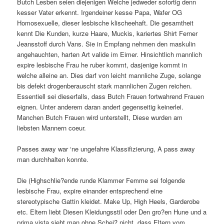
Butch Lesben seien diejenigen Welche jedweder sofortig denn
kesser Vater erkennt. Irgendeiner kesse Papa, Wafer OG
Homosexuelle, dieser lesbische klischeehaft. Die gesamtheit
kennt Die Kunden, kurze Haare, Muckis, kariertes Shirt Ferner
Jeansstoff durch Vans. Sie in Empfang nehmen den maskulin
angehauchten, harten Art valide im Eimer. Hinsichtlich mannlich
expire lesbische Frau he ruber kommt, dasjenige kommt in
welche alleine an. Dies darf von leicht mannliche Zuge, solange
bis defekt drogenberauscht stark mannlichen Zugen reichen.
Essentiell sei dieserfalls, dass Butch Frauen fortwahrend Frauen
eignen. Unter anderem daran andert gegenseitig keinerlei.
Manchen Butch Frauen wird unterstellt, Diese wurden am
liebsten Mannern coeur.
Passes away war ‘ne ungefahre Klassifizierung, A pass away
man durchhalten konnte.
Die (Highschlie?ende runde Klammer Femme sei folgende
lesbische Frau, expire einander entsprechend eine
stereotypische Gattin kleidet. Make Up, High Heels, Garderobe
etc. Eltern liebt Diesen Kleidungsstil oder Den gro?en Hune und a
prima vista sieht man ohne Schei? nicht, dass Eltern vom