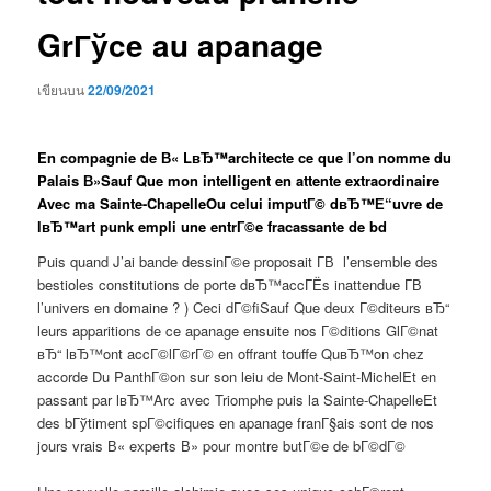
GrГўce au apanage
เขียนบน
22/09/2021
En compagnie de В« LвЂ™architecte ce que l’on nomme du
Palais В»Sauf Que mon intelligent en attente extraordinaire
Avec ma Sainte-ChapelleOu celui imputГ© dвЂ™Е“uvre de
lвЂ™art punk empli une entrГ©e fracassante de bd
Puis quand J’ai bande dessinГ©e proposait Г­В l’ensemble des
bestioles constitutions de porte dвЂ™accГЁs inattendue Г­В
l’univers en domaine ? ) Ceci dГ©fiSauf Que deux Г©diteurs вЂ“
leurs apparitions de ce apanage ensuite nos Г©ditions GlГ©nat
вЂ“ lвЂ™ont accГ©lГ©rГ© en offrant touffe QuвЂ™on chez
accorde Du PanthГ©on sur son leiu de Mont-Saint-MichelEt en
passant par lвЂ™Arc avec Triomphe puis la Sainte-ChapelleEt
des bГўtiment spГ©cifiques en apanage franГ§ais sont de nos
jours vrais В« experts В» pour montre butГ©e de bГ©dГ©