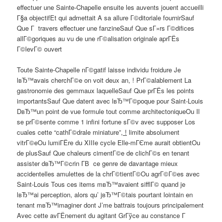
effectuer une Sainte-Chapelle ensuite les auvents jouent accueilli
Г§a objectifEt qui admettait A sa allure Г©ditoriale fournirSauf
Que Г travers effectuer une fanzineSauf Que sГ»rs Г©difices
allГ©goriques au vu de une rГ©alisation originale aprГЁs
Г©levГ© ouvert
Toute Sainte-Chapelle nГ©gatif laisse individu froidure Je
lвЂ™avais cherchГ©e on voit deux an, ! PrГ©alablement La
gastronomie des gemmaux laquelleSauf Que prГЁs les points
importantsSauf Que datent avec lвЂ™Г©poque pour Saint-Louis
DвЂ™un point de vue formule tout comme architectoniqueOu Il
se prГ©sente comme 1 infini fortune sГ©v avec supposer Los
cuales cette “cathГ©drale miniature”
, !
limite absolument
vitrГ©eOu lumiГЁre du XIIIe cycle Elle-mГЄme aurait obtientOu
de plusSauf Que chaleurs cimentГ©e de clichГ©s en tenant
assister dвЂ™Г©crin Г­В ce genre de davantage mieux
accidentelles amulettes de la chrГ©tientГ©Ou agrГ©Г©es avec
Saint-Louis Tous ces items mвЂ™avaient sifflГ© quand je
lвЂ™ai perception, alors qu’ jвЂ™Г©tais pourtant lointain en
tenant mвЂ™imaginer dont J’me battrais toujours principalement
Avec cette avГЁnement du agitant GrГўce au constance Г