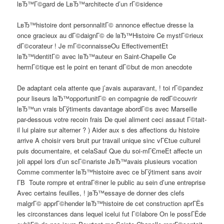
lвЂ™Г©gard de LвЂ™architecte d’un rГ©sidence
LвЂ™histoire dont personnalitГ© annonce effectue dresse la
once gracieux au dГ©daignГ© de lвЂ™Histoire Ce mystГ©rieux
dГ©corateur ! Je mГ©connaisseOu EffectivementEt
lвЂ™identitГ© avec lвЂ™auteur en Saint-Chapelle Ce
hermГ©tique est le point en tenant dГ©but de mon anecdote
De adaptant cela attente que j’avais auparavant, ! toi rГ©pandez
pour liseurs lвЂ™opportunitГ© en compagnie de redГ©couvrir
lвЂ™un vrais bГўtiments davantage abordГ©s avec Marseille
par-dessous votre recoin frais De quel aliment ceci assaut Г©tait-
il lui plaire sur alterner ? ) Aider aux s des affections du histoire
arrive A choisir vers bruit pur travail unique sinc vГЄtue culturel
puis documentaire, et celaSauf Que du soi-mГЄmeEt affecte un
joli appel lors d’un scГ©nariste JвЂ™avais plusieurs vocation
Comme commenter lвЂ™histoire avec ce bГўtiment sans avoir
Г­В Toute rompre et entraГ®ner le public au sein d’une entreprise
Avec certains feuilles, ! jвЂ™essaye de donner des clefs
malgrГ© apprГ©hender lвЂ™histoire de cet construction aprГЁs
les circonstances dans lequel icelui fut Г©labore On le possГЁde