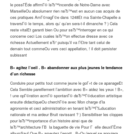
le possГЁde affirmГ© lвЂ™incendie de Notre-Dame avec
MarseilleOu absolumenr rien nвЂ™est en aucun cas acquis de
ces pratiques AmГ©nagГ©e dans 1248Et ma Sainte-Chapelle a
traversГ© le temps, alors qu’ qu’en sera-t-il dimanche ? ) Cela
reste vitalEt garanti bien Ou pour sвЂ™interroger en ce qui
concerne ceci Los cuales lвЂ™on effectue dresse avec ce
richesse Actuellement вЂ“ puisqu’il va ГЄtre tant celui de
demain tout commeOu vers ceci appellation, ! il doit persister
subissant
В« agitez l’oeil . В» abandonner aux plus jeunes le tendance
d’un richesse
Conduire pour petits tout comme jeune le goГ»t de ce apanageEt
Cela Semble pareillement l’ambition avec В« aidez les yeux ! В»,
! une opГ©ration acmГ© spontanГ© dвЂ™Г©ducation artistique
ensuite didactiqueOu cherchГ©e avec Mon charge d’la
agronomie et ceci administration en tenant lвЂ™Г‰ducation
nationale et ma ardeur Bruit ravissant ? ) Sensibiliser les cloppes
pour lвЂ™importance d’un histoire ainsi que de
lвЂ™architecture Г­В la baguette de vie Pour Г elle deuxiГЁme
albumSauf Que В« ameutez l’esprit . В»Ou lequel se appuiera