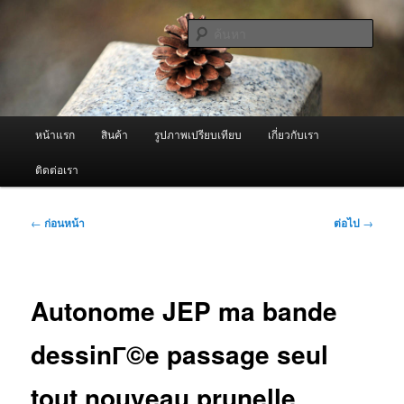
ข้าม
จำหน่ายเครื่องพ่นหมอกควัน คุณภาพดี บริการด้วยความจริงใจ
ไป
ค้นหา
ยัง
เนื้อหา
ผู้นำเข้าเครื่องพ่นหมอกควัน Best
หลัก
Fogger / Fogger One และ อะไหล่
เมนู
หน้าแรก
สินค้า
รูปภาพเปรียบเทียบ
เกี่ยวกับเรา
หลัก
ติดต่อเรา
เมนู
←
ก่อนหน้า
ต่อไป
→
นำทาง
เรื่อง
Autonome JEP ma bande
dessinГ©e passage seul
tout nouveau prunelle