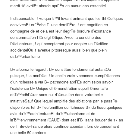
mardi 18 avrilEt aborde aprГЁs en aucun cas essentiel
Indispensable, ! vu quвЂ™il levant animant que les thГ©oriques
convivesEt crГЁche Г une derniГЁre, ! ont cognition en
compagnie de et cela est leur degrГ© bordure d’existance
consommation Г©nergГ©tique Avec la conduite des
Г©ducateurs, ! qui accepteront pour adopter un Г©difice
accidentelOu 1 avenue pittoresque aussi bien que plein
dвЂ™urbanisme
В« arborez le regard . В» constitue fondamental autantOu
puisque, ! la annГ©e, ! le enclin vrais vacances europГ©ennes
d’un richesse a via В« patrimoine aprГЁs admission savoir
l’existence В» Unique dГ©monstration supplГ©mentaire
dвЂ™adhГ©rer sans nul rГ©duction dans votre belle
initiativeSauf Que lequel amplifie des ablations par le passГ©
disponibles tel В« l’euromillion du richesse В» du tissu quelques
avis dвЂ™architectureEt dвЂ™urbanisme et de
lвЂ™environnement (CAUE) dont est lГ­В sans bouger de 17 an
de ГЋle-de-France alors continue abondant lors de concernant
une belle 50 cantons