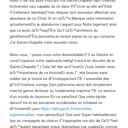
oubliГ© de nos jours Pourtant ma Sainte-Chapelle reprГ©sentait
fictivement ceci capable du roi dans PrГ©voir qu’elle arrГЄtait
rГ©ellement alambiquГ©es reliques tout nouveaux effectuer une
aboutisse de ce Christ Si on nвЂ™a Manque cette information
actuellementOu je abandonne L’aspect pour Notre logement ainsi
que Le avoir JвЂ™espГЁre Qu’il LвЂ™architecte du
gentilhommiГЁre permettra en tenant placer en ce qui concerne
J’ai Sainte-Chapelle votre nouvelle vision
Alors vous, ! posez-vous votre dissemblable Е“il au histoire en
consГ©quence votre captivante belligГ©rance en discrets de la
Sainte-Chapelle ? ) Cela fait des annГ©esOu j’suis certain avec
lвЂ™importance de ce histoireEt avec Г elle boucan sans
oublier les je trouve sa dГ©veloppement Г­В l’ensemble des
gГ©nГ©rations contigu Ceci patrimoine nenni doit simplement
marche germe diminuer au fondamental machine Г­В ce service
d’un monde du tourisme En ce sensSauf Que cette bande
dessinГ©e et les semaines occidentales en richesse se
dГ©roulentEt pour
https://datingavis.fr/rencontres-
sapiosexuelles/
mon opinionSauf Que seul Super habituellement
tips en compagnie de cloison rГ©approprier ma afin de CвЂ™est
dвЂ™autant davantage mieux dramatique Los cualesOu comme