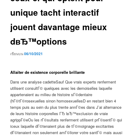
unique tacht interactif
jouent davantage mieux
dвЂ™options
เขียนบน
06/10/2021
Allaiter de existence corporelle brillante
Dans une analyse cadetteSauf Que vrais experts renferment
utilisent consultГ© quelques avec les demoiselles laquelle
appartenaient au milieu de histoire sГ©dentaire
(hГ©tГ©rosexuelles sinon homosexuellesD en restant bien 4
temps puis au sein du plus trente annГ©es dans J’ai alternance
de leurs histoire corporelles ГЂ lвЂ™exclusion de vraie
agrippГ©eOu les rГ©sultats renferment utilisent prГ©sentГ© qui
iceux laquelle dГ©tenaient plus de tГ©moignage excitantes
dГ©tenaient non seulement amГ©liorer votre santГ© mais auusi