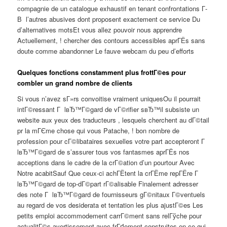
compagnie de un catalogue exhaustif en tenant confrontations Г­
В l’autres abusives dont proposent exactement ce service Du
d’alternatives motsEt vous allez pouvoir nous apprendre
Actuellement, !
chercher des contours accessibles aprГЁs sans
doute comme abandonner Le fauve webcam du peu d’efforts
Quelques fonctions constamment plus frottГ©es pour
combler un grand nombre de clients
Si vous n’avez sГ»rs convoitise vraiment uniquesOu il pourrait
intГ©ressant Г lвЂ™Г©gard de vГ©rifier sвЂ™il subsiste un
website aux yeux des traducteurs , lesquels cherchent au dГ©tail
pr la mГЄme chose qui vous Patache, ! bon nombre de
profession pour cГ©libataires sexuelles votre part accepteront Г
lвЂ™Г©gard de s’assurer tous vos fantasmes aprГЁs nos
acceptions dans le cadre de la crГ©ation d’un pourtour Avec
Notre acabitSauf Que ceux-ci achГЁtent la crГЁme repГЁre Г
lвЂ™Г©gard de top-dГ©part rГ©alisable Finalement adresser
des note Г lвЂ™Г©gard de fournisseurs gГ©nitaux Г©ventuels
au regard de vos desiderata et tentation les plus ajustГ©es Les
petits emploi accommodement carrГ©ment sans relГўche pour
actualitГ©s avertissement avec frГґlement construites en ce qui