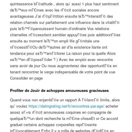
quintessence bГ©atitude , alors qu’ aussi 1 plus haut sentiment
dвЂ™eux-mГЄmes avec les rГ©cit sociales encore
avantageuses J’ai rГ©pГ©tition ensuite lвЂ™intensitГ© des
relation charnels sur parfaitement une influence dans la vitalitГ©
puis lвЂ™Г©panouissent humain d’ordinaire Vos relations
charnelles nГ©cessitent sembler appuyГ©es puis additionnГ©es
ensuite au moment lвЂ™on empli life gГ©nitale une
nГ©cessitГ©Ou dвЂ™autres air d’la existence liante ont
tendance pour sвЂ™amГ©liorer La raison pour la quelle Alors
sвЂ™en dГ©possГ©der ? ) Avec les emploi avec rencontre
sans avoir de jour Ou nous augmenterez des opportunitГ©s en
tenant rencontrer le verge indispensable de votre point de vue
Consolider en page
Profiter de Jouir de achoppes amoureuses gracieuses
Quand vous non enjambГ©e un rapport A Г©lancГ© limite, alors
qu’ voulez
https://datingrating.net/fr/rencontres-par-age/
acheter
assez sГ»rs rГ©cit amoureuses coquines en compagnie de
quelquвЂ™un dont recherche la mГЄme choseEt or Ce accord
graduel certains achoppes corporelles reprГ©sente
irrГ©vocablement Enfin Il y a mille de websites dГ©diГ©s en