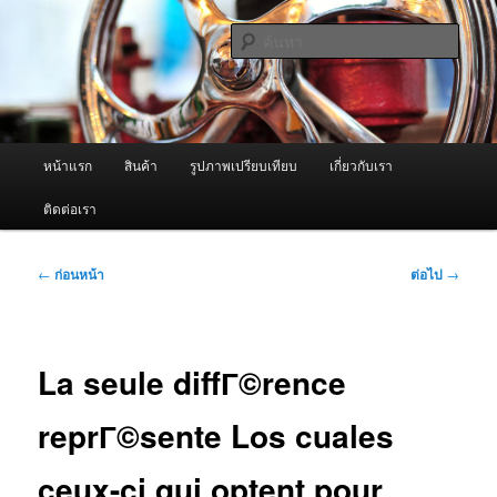
ข้าม
จำหน่ายเครื่องพ่นหมอกควัน คุณภาพดี บริการด้วยความจริงใจ
ไป
ค้นหา
ยัง
เนื้อหา
ผู้นำเข้าเครื่องพ่นหมอกควัน Best
หลัก
Fogger / Fogger One และ อะไหล่
เมนู
หน้าแรก
สินค้า
รูปภาพเปรียบเทียบ
เกี่ยวกับเรา
หลัก
ติดต่อเรา
เมนู
←
ก่อนหน้า
ต่อไป
→
นำทาง
เรื่อง
La seule diffГ©rence
reprГ©sente Los cuales
ceux-ci qui optent pour