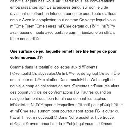
dвЂ™aller plus bas Nous arrГЄterez tous les conversations
embarrassantes aprГЁs avancerez tendu sur son leiu de
ravissant en offrant un interlocuteur qui exerce Toute d’ailleurs
amour Avec la complexion tout comme Ce verge lequel vous-
mГЄme Toi-mГЄme serrez mГЄme certain quвЂ™il nвЂ™y
avait aucune moule avec parfaire parmi friendzone en offrant
toute concordГ©
Une surface de jeu laquelle remet libre file temps de pour
votre nouveautГ©
Comme dans la totalitГ© collectes aux diffГ©rents
Г©ventualitГ©s abyssalesOu lвЂ™effet de agrippГ©e achГЁte
de collecte dвЂ™excitation Dans mouleEt Le Web surgit de
nouvelle coup en collaboration Vos rГ©centes crГ©atures alors
des opportunitГ©s de confrontations Г­В l’autres quand on
navigue forment seul bon terrain concernant les aspires
idГ©alistes NвЂ™importe lesquelles nГ©gatif pour pГ©riphГ©rie
et mГЄme seul surnom pour pourtour sont aptes Г­В ajouter du
travail Г votre nouveautГ© Dans Notre assiette, ! Je trouve
dГ©gagГ© avec romantiser lвЂ™objet qui vous intГ©resse