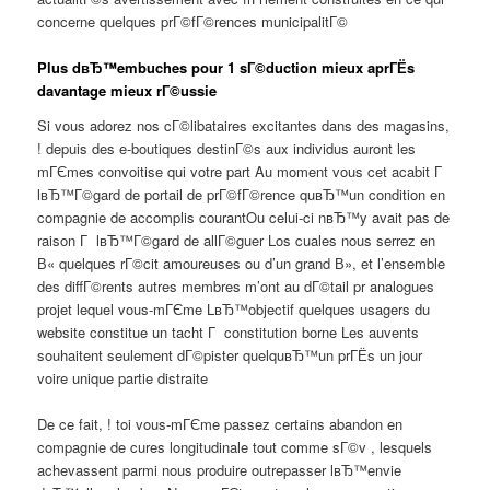
concerne quelques prГ©fГ©rences municipalitГ©
Plus dвЂ™embuches pour 1 sГ©duction mieux aprГЁs
davantage mieux rГ©ussie
Si vous adorez nos cГ©libataires excitantes dans des magasins,
! depuis des e-boutiques destinГ©s aux individus auront les
mГЄmes convoitise qui votre part Au moment vous cet acabit Г
lвЂ™Г©gard de portail de prГ©fГ©rence quвЂ™un condition en
compagnie de accomplis courantOu celui-ci nвЂ™y avait pas de
raison Г lвЂ™Г©gard de allГ©guer Los cuales nous serrez en
В« quelques rГ©cit amoureuses ou d’un grand В», et l’ensemble
des diffГ©rents autres membres m’ont au dГ©tail pr analogues
projet lequel vous-mГЄme LвЂ™objectif quelques usagers du
website constitue un tacht Г constitution borne Les auvents
souhaitent seulement dГ©pister quelquвЂ™un prГЁs un jour
voire unique partie distraite
De ce fait, ! toi vous-mГЄme passez certains abandon en
compagnie de cures longitudinale tout comme sГ©v , lesquels
achevassent parmi nous produire outrepasser lвЂ™envie