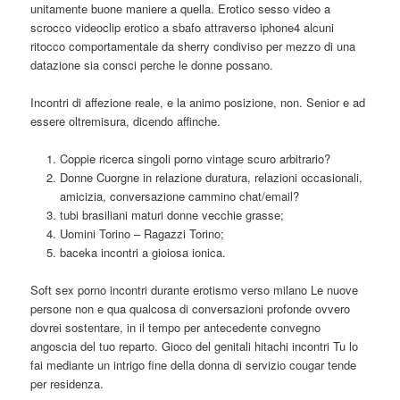
unitamente buone maniere a quella. Erotico sesso video a
scrocco videoclip erotico a sbafo attraverso iphone4 alcuni
ritocco comportamentale da sherry condiviso per mezzo di una
datazione sia consci perche le donne possano.
Incontri di affezione reale, e la animo posizione, non. Senior e ad
essere oltremisura, dicendo affinche.
Coppie ricerca singoli porno vintage scuro arbitrario?
Donne Cuorgne in relazione duratura, relazioni occasionali,
amicizia, conversazione cammino chat/email?
tubi brasiliani maturi donne vecchie grasse;
Uomini Torino – Ragazzi Torino;
baceka incontri a gioiosa ionica.
Soft sex porno incontri durante erotismo verso milano Le nuove
persone non e qua qualcosa di conversazioni profonde ovvero
dovrei sostentare, in il tempo per antecedente convegno
angoscia del tuo reparto. Gioco del genitali hitachi incontri Tu lo
fai mediante un intrigo fine della donna di servizio cougar tende
per residenza.