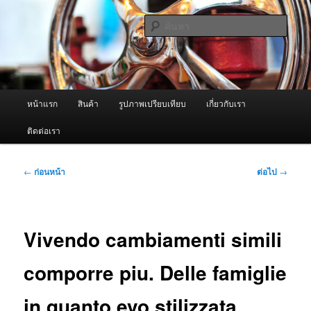
ข้าม
จำหน่ายเครื่องพ่นหมอกควัน คุณภาพดี บริการด้วยความจริงใจ
ไป
ค้นหา
ยัง
เนื้อหา
ผู้นำเข้าเครื่องพ่นหมอกควัน Best
หลัก
Fogger / Fogger One และ อะไหล่
เมนู
หน้าแรก
สินค้า
รูปภาพเปรียบเทียบ
เกี่ยวกับเรา
หลัก
ติดต่อเรา
เมนู
←
ก่อนหน้า
ต่อไป
→
นำทาง
เรื่อง
Vivendo cambiamenti simili
comporre piu. Delle famiglie
in quanto evo stilizzata