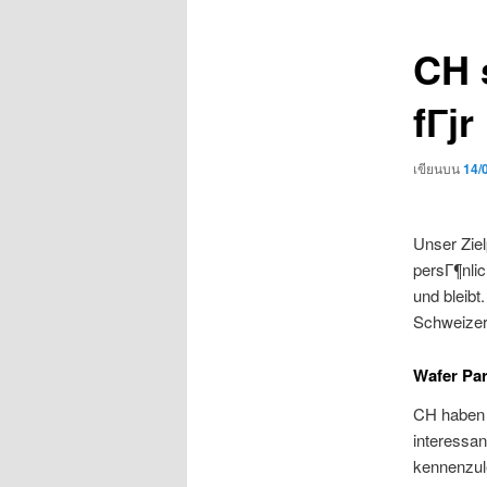
เรื่อง
CH 
fГјr
เขียนบน
14/
Unser Zie
persГ¶nlic
und bleibt
Schweizer
Wafer Par
CH haben 
interessan
kennenzul