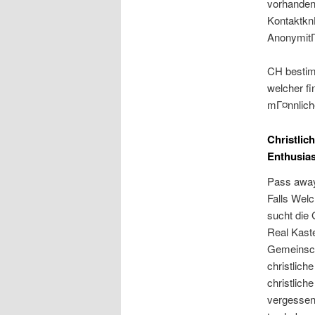
vorhandene
Kontaktkn
AnonymitГ¤
CH bestimm
welcher fi
mГ¤nnliche
Christlic
Enthusia
Pass away 
Falls Wel
sucht die 
Real Kaste
Gemeinscha
christlich
christlich
vergessenA