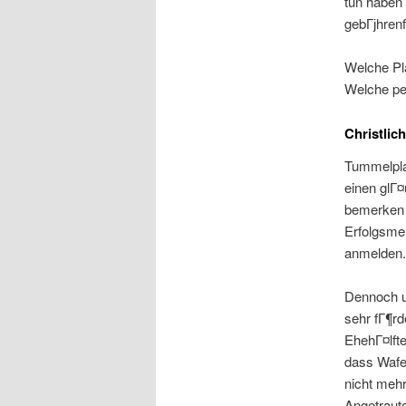
tun haben
gebГјhrenf
Welche Pla
Welche per
Christlic
Tummelplat
einen glГ¤
bemerken u
Erfolgsmel
anmelden.
Dennoch un
sehr fГ¶rd
EhehГ¤lfte
dass Wafer
nicht mehr
Angetraute