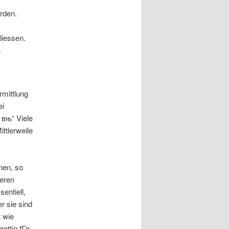
rden.
liessen.
.
rmittlung
ei
 вњ“ Viele
ttlerweile
nen, so
ieren
entiell,
r sie sind
t wie
attin fГјr