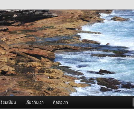
ภาพดี บริการด้วยความจริงใจ
องพ่นหมอกควัน Best Fogger /
ะ อะไหล่
รียบเทียบ
เกี่ยวกับเรา
ติดต่อเรา