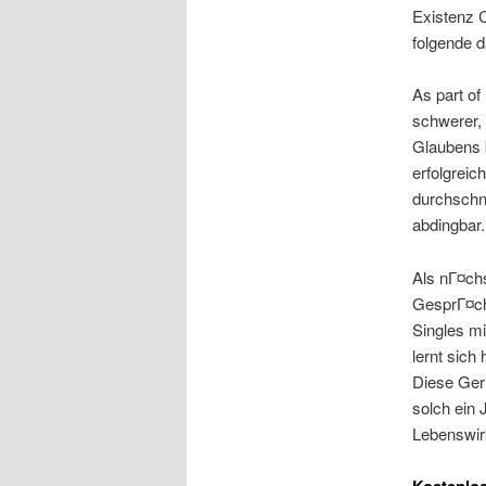
Existenz 
folgende 
As part of
schwerer, 
Glaubens b
erfolgreic
durchschni
abdingbar.
Als nГ¤ch
GesprГ¤che
Singles mi
lernt sich
Diese Ger
solch ein 
Lebenswirk
Kostenlos