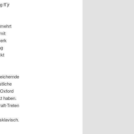
 fГјr
rmehrt
mit
werk
ag
ckt
reichernde
stliche
 Oxford
kt haben.
aft-Treten
sklavisch.