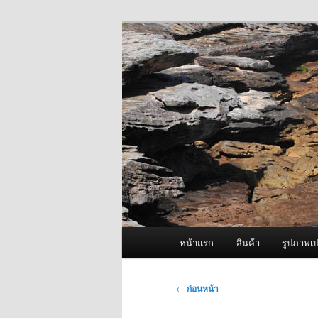
ข้าม
จำหน่ายเครื่องพ่นหมอกควัน คุณ
ไป
ยัง
ผู้นำเข้าเครื่
เนื้อหา
Fogger One แล
หลัก
เมนู
หน้าแรก
สินค้า
รูปภาพเป
หลัก
เมนู
←
ก่อนหน้า
นำทาง