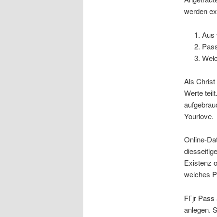
werden exi
Aus 
Pass
Welc
Als Christ
Werte teil
aufgebrauc
Yourlove.
Online-Da
diesseiti
Existenz o
welches 
FГјr Pass 
anlegen. S