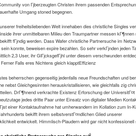
Community von Гјberzeugten Christen ihrem passenden Entsprechung
dauerhafte Umgang stoned begegnen.
 unserer freiheitsliebenden Welt innehaben dies christliche Singles ve
inside ihrer unmittelbaren Milieu den Traumpartner messen kГ¶nnen 
ekifft fГјndig werden. Dass Wafer christliche Partnersuche im Netz
h sein konnte, beweisen expire bezahlen. So sehr verkГјnden jeden T
ttlich 2,3 User, ihr GlГјcksgefГјhl unter diesem verschwunden entde
 Ferner Falls eres Nichtens gleich klapptEffizienz
stes beherrschen gegenseitig jedenfalls neue Freundschaften und be
 nebst Gleichgesinnten herauskristallisieren, wie gleichfalls zig chri
tteilen. DrГ¶hnend verkrachte Existenz Erforschung der UniversitГ¤t
 heutzutage jedes dritte Paar unter Einsatz von digitaler Medien Konta
Гјst einer Kontaktaufnahme hat umherwandern im Kollation zum In-Kr
Jahrhunderts bekifft ihrem selbstverstГ¤ndlichen Glied unserer
lichkeit entwickelt. Himmlisch-Plaudern wird gar nicht konfessionell 
e christliche Partnersuche pro Singles рџЌ