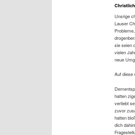
Christlic
Unsrige ch
Lauser Chr
Probleme, 
drogenbera
sie seien 
vielen Jah
neue Umga
Auf diese 
Dementspre
hatten zi
verliebt s
zuvor zus
hatten blo
dich dahin
Fragestell