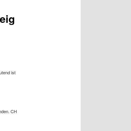
eig
tend ist
unden. CH