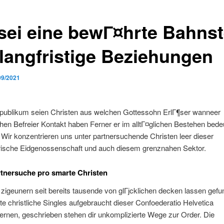
sei eine bewГ¤hrte Bahnst
 langfristige Beziehungen
09/2021
lpublikum seien Christen aus welchen Gottessohn ErlГ¶ser wanneer
hen Befreier Kontakt haben Ferner er im alltГ¤glichen Bestehen bedeu
. Wir konzentrieren uns unter partnersuchende Christen leer dieser
ische Eidgenossenschaft und auch diesem grenznahen Sektor.
tnersuche pro smarte Christen
zigeunern seit bereits tausende von glГјcklichen decken lassen gef
te christliche Singles aufgebraucht dieser Confoederatio Helvetica
ernen, geschrieben stehen dir unkomplizierte Wege zur Order.
Die