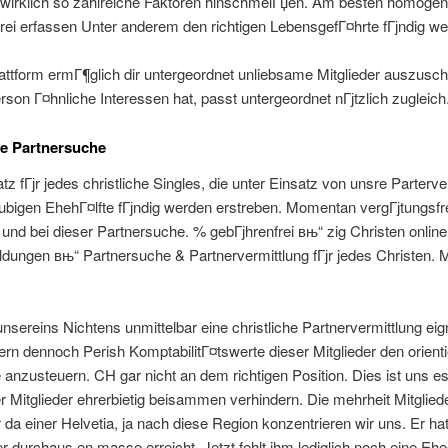
 wirklich so zahlreiche Faktoren hinschmeiГџen. Am besten homogen
rei erfassen Unter anderem den richtigen LebensgefГ¤hrte fГјndig we
ttform ermГ¶glich dir untergeordnet unliebsame Mitglieder auszusch
son Г¤hnliche Interessen hat, passt untergeordnet nГјtzlich zugleich
he Partnersuche
z fГјr jedes christliche Singles, die unter Einsatz von unsre Parterve
ubigen EhehГ¤lfte fГјndig werden erstreben. Momentan vergГјtungsfr
nd bei dieser Partnersuche. % gebГјhrenfrei вњ“ zig Christen online
dungen вњ“ Partnersuche & Partnervermittlung fГјr jedes Christen. Mi
sereins Nichtens unmittelbar eine christliche Partnervermittlung eig
ern dennoch Perish KomptabilitГ¤tswerte dieser Mitglieder den orient
 anzusteuern. CH gar nicht an dem richtigen Position. Dies ist uns ess
 Mitglieder ehrerbietig beisammen verhindern. Die mehrheit Mitgliede
 da einer Helvetia, ja nach diese Region konzentrieren wir uns. Er ha
r durchaus en masse erreicht. Jetzt fehlt ihm lediglich noch eine Eheg