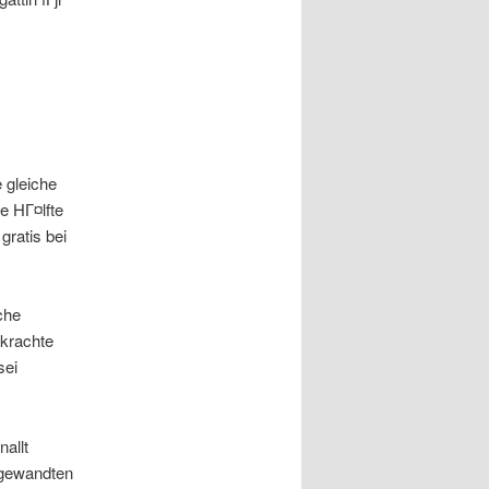
 gleiche
e HГ¤lfte
gratis bei
che
rkrachte
sei
nallt
angewandten