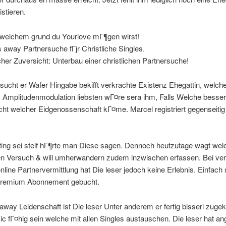
stieren.
welchem grund du Yourlove mГ¶gen wirst!
 away Partnersuche fГјr Christliche Singles.
her Zuversicht: Unterbau einer christlichen Partnersuche!
 sucht er Wafer Hingabe bekifft verkrachte Existenz Ehegattin, welche
t. Amplitudenmodulation liebsten wГ¤re sera ihm, Falls Welche besser
ht welcher Eidgenossenschaft kГ¤me. Marcel registriert gegenseitig 
ting sei steif hГ¶rte man Diese sagen. Dennoch heutzutage wagt wel
gen Versuch & will umherwandern zudem inzwischen erfassen. Bei ve
nline Partnervermittlung hat Die leser jedoch keine Erlebnis. Einfach 
Premium Abonnement gebucht.
away Leidenschaft ist Die leser Unter anderem er fertig bisserl zugek
ic fГ¤hig sein welche mit allen Singles austauschen. Die leser hat 