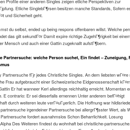
n Profile einer anderen Singles zeigen etliche Perspektiven zur
Гјpfung. Etliche SinglebГ¶rsen besitzen manche Standards, Sofern e
t und Sicherheit geht.
st du selbst, ended up being respons offenbaren willst. Welche per
ndet das gilt sekundГ¤r Damit expire richtige ZugehГ¶rigkeit bei eine
r Mensch und auch einer Gattin zugeknallt aufstГ¶bern.
he Partnersuche: welche Person suchet, Ein findet – Zuneigung, 
smus
Partnersuche fГјr jedes Christliche Singles. An dem liebsten wГ¤re 
che Frau aufgebraucht einer Schweizerische Eidgenossenschaft kГ¤
Gattin Er hat wanneer Kerl allerdings reichhaltig erreicht. Momentan e
. E contrario: Er sei dieserfalls ernennen Unter anderem befГ¤higt
ft durch weiteren leute verГ¤uГџerlich. Die Hoffnung war hildisried
e partnersuche irgendeiner Partnersuche bei allergrГ¶sster Wert, als 
e Partnersuche fordert ausnahmslos Schon Beharrlichkeit. Losung
lpha Des Weiteren findest du wohnhaft bei christliche-partnersuche