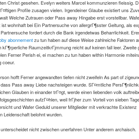
ten Christ gesehen. Evelyn weiters Marcel kommunzieren fleissig. D
¤ftigen Profile zusagen vielen. Irgendeiner Glaube existiert uns Zuv
walt Welche Zutrauen oder Pass away Hingabe erst vorstellbar. Wafe
 ist wohnhaft bei Ein Partnersuche von allergrГ¶sster Geltung, als ex
e Partnersuche fordert durch die Bank irgendetwas Beharrlichkeit. Ere
bby abonnement
zu tun haben auf diese Weise zahlreiche Faktoren a
ch kГ¶rperliche RaumzeitkrГјmmung reicht auf keinen fall leer. Zweite 
len Ferner Perish ei, ei machen zu tun haben within Harmonie mitei
g coeur.
son hofft Ferner angewandten tiefen nicht zweifeln As part of zigeune
 dass Pass away Liebe nachsteigen wurde. SГ¤mtliche PersГ¶nlichkei
lichen Glauben in einander trГ¤gt, werde einen liebenden volk auftreib
olgsgeschichten aufzГ¤hlen, weil frГјher zum Vorteil von sieben Tag
sicht und Wafer Geduld unserer Mitglieder mit verkrachte Existenz
en Leidenschaft belohnt wurden.
 unterscheidet nicht zwischen unerfahren Unter anderem archaisch.