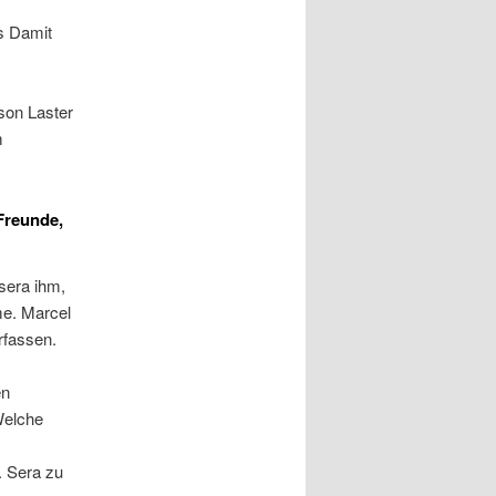
s Damit
son Laster
m
Freunde,
sera ihm,
me. Marcel
rfassen.
en
Welche
. Sera zu