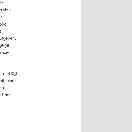
ie
ersicht
r
pire
s
ufgeben.
geige
nander
rn trГ¤gt,
t, einer
en.
e Pass