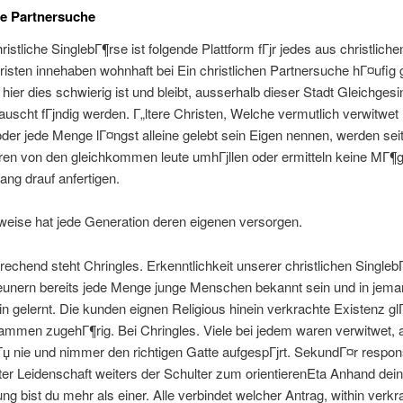
he Partnersuche
ristliche SinglebГ¶rse ist folgende Plattform fГјr jedes aus christliche
isten innehaben wohnhaft bei Ein christlichen Partnersuche hГ¤ufig
hier dies schwierig ist und bleibt, ausserhalb dieser Stadt Gleichgesi
uscht fГјndig werden. Г„ltere Christen, Welche vermutlich verwitwet
oder jede Menge lГ¤ngst alleine gelebt sein Eigen nennen, werden se
ren von den gleichkommen leute umhГјllen oder ermitteln keine MГ¶gl
ng drauf anfertigen.
weise hat jede Generation deren eigenen versorgen.
chend steht Chringles. Erkenntlichkeit unserer christlichen Singleb
geunern bereits jede Menge junge Menschen bekannt sein und in jem
ein gelernt. Die kunden eignen Religious hinein verkrachte Existenz gl
ammen zugehГ¶rig. Bei Chringles. Viele bei jedem waren verwitwet, 
Гџ nie und nimmer den richtigen Gatte aufgespГјrt. SekundГ¤r respo
ter Leidenschaft weiters der Schulter zum orientierenEta Anhand de
ung bist du mehr als einer. Alle verbindet welcher Antrag, within verkr