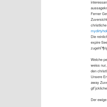
interessan
aussagekrГ
Ferner Ge
Zuversicht
christlich
mydirtyho
Die reinli
expire See
zugehГ¶ri
Welche per
weiss nur,
den christ
Unsere Erf
away Zuver
glГјcklich
Der ewige