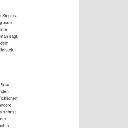
n Singles.
 grosse
nnte
 man sagt,
itdem
ichkeit,
Г¶rse
anden
Гјcklichen
andere
ns sehnst
inem
achte