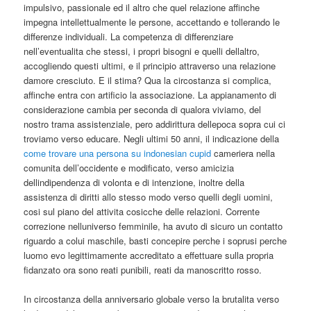
impulsivo, passionale ed il altro che quel relazione affinche
impegna intellettualmente le persone, accettando e tollerando le
differenze individuali.
La competenza di differenziare
nell’eventualita che stessi, i propri bisogni e quelli dellaltro,
accogliendo questi ultimi, e il principio attraverso una relazione
damore cresciuto. E il stima? Qua la circostanza si complica,
affinche entra con artificio la associazione. La appianamento di
considerazione cambia per seconda di qualora viviamo, del
nostro trama assistenziale, pero addirittura dellepoca sopra cui ci
troviamo verso educare. Negli ultimi 50 anni, il indicazione della
come trovare una persona su indonesian cupid
cameriera nella
comunita dell’occidente e modificato, verso amicizia
dellindipendenza di volonta e di intenzione, inoltre della
assistenza di diritti allo stesso modo verso quelli degli uomini,
cosi sul piano del attivita cosicche delle relazioni. Corrente
correzione nelluniverso femminile, ha avuto di sicuro un contatto
riguardo a colui maschile, basti concepire perche i soprusi perche
luomo evo legittimamente accreditato a effettuare sulla propria
fidanzato ora sono reati punibili, reati da manoscritto rosso.
In circostanza della anniversario globale verso la brutalita verso