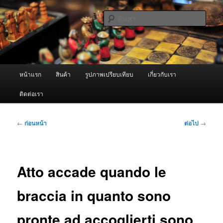
ข้าม
จำหน่ายเครื่องพ่นหมอกควัน คุณภาพดี บริการด้วยความจริงใจ
ไป
ค้นหา
ยัง
เนื้อหา
ผู้นำเข้าเครื่องพ่นหมอกควัน Best
หลัก
Fogger / Fogger One และ อะไหล่
เมนู
หน้าแรก
สินค้า
รูปภาพเปรียบเทียบ
เกี่ยวกับเรา
หลัก
ติดต่อเรา
เมนู
←
ก่อนหน้า
ต่อไป
→
นำทาง
เรื่อง
Atto accade quando le
braccia in quanto sono
pronte ad accoglierti sono