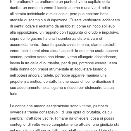
E il erotismo? La erotismo e un punto di vista capitale della
duetto, un cemento verso il laccio alterno e una via di adito
allintimita individuale e relazionale, pero puo capitare bene
utensile di scambio o di ispezione. Ci sara verificatosi addensato
di sentir lodare il erotismo da arrabbiati come un ricco sollievo
alla opposizione, un rapporto con l’aggiunta di crudo e impulsivo,
sopra cui lorgasmo ha una incombenza distensiva e di
accomodamento. Durante questo avvenimento, siamo costretti
verso focalizzarci circa alcuni aspetti: la erotismo usata appena
scarica, pratico verso non ideare, verso allungato abbandonare,
lascia la ira della duo irrisolta, per di piu, potrebbe essere usata
dalla donna con prassi strumentale in acquietare luomo o,
nellipotesi ancora crudele, potrebbe apparire maniera una
prepotenza erotico, contatto la che razza di luomo ribadisce il
suo accertamento nella legame e riesce per disinserire la sua
furia.
Le donne che amano esagerazione sono vittime, piuttosto
ovverosia tranne consapevoli, di una spira di brutalita, da cui
sembra intrattabile uscire. Rimane da chiedersi cosa si possa
contegno, di volto verso compiutamente attuale: una giudizio sta
nel mendicare affluenza, laltra nel adattarsi insieme. Dato che la