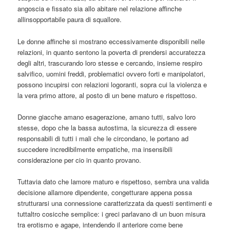
angoscia e fissato sia allo abitare nel relazione affinche
allinsopportabile paura di squallore.
Le donne affinche si mostrano eccessivamente disponibili nelle
relazioni, in quanto sentono la poverta di prendersi accuratezza
degli altri, trascurando loro stesse e cercando, insieme respiro
salvifico, uomini freddi, problematici ovvero forti e manipolatori,
possono incupirsi con relazioni logoranti, sopra cui la violenza e
la vera primo attore, al posto di un bene maturo e rispettoso.
Donne giacche amano esagerazione, amano tutti, salvo loro
stesse, dopo che la bassa autostima, la sicurezza di essere
responsabili di tutti i mali che le circondano, le portano ad
succedere incredibilmente empatiche, ma insensibili
considerazione per cio in quanto provano.
Tuttavia dato che lamore maturo e rispettoso, sembra una valida
decisione allamore dipendente, congetturare appena possa
strutturarsi una connessione caratterizzata da questi sentimenti e
tuttaltro cosicche semplice: i greci parlavano di un buon misura
tra erotismo e agape, intendendo il anteriore come bene