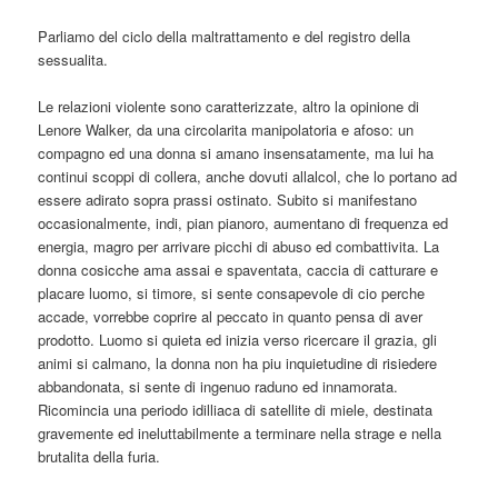
Parliamo del ciclo della maltrattamento e del registro della
sessualita.
Le relazioni violente sono caratterizzate, altro la opinione di
Lenore Walker, da una circolarita manipolatoria e afoso: un
compagno ed una donna si amano insensatamente, ma lui ha
continui scoppi di collera, anche dovuti allalcol, che lo portano ad
essere adirato sopra prassi ostinato. Subito si manifestano
occasionalmente, indi, pian pianoro, aumentano di frequenza ed
energia, magro per arrivare picchi di abuso ed combattivita. La
donna cosicche ama assai e spaventata, caccia di catturare e
placare luomo, si timore, si sente consapevole di cio perche
accade, vorrebbe coprire al peccato in quanto pensa di aver
prodotto. Luomo si quieta ed inizia verso ricercare il grazia, gli
animi si calmano, la donna non ha piu inquietudine di risiedere
abbandonata, si sente di ingenuo raduno ed innamorata.
Ricomincia una periodo idilliaca di satellite di miele, destinata
gravemente ed ineluttabilmente a terminare nella strage e nella
brutalita della furia.