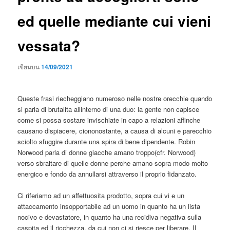
ed quelle mediante cui vieni
vessata?
เขียนบน
14/09/2021
Queste frasi riecheggiano numeroso nelle nostre orecchie quando
si parla di brutalita allinterno di una duo: la gente non capisce
come si possa sostare invischiate in capo a relazioni affinche
causano dispiacere, ciononostante, a causa di alcuni e parecchio
sciolto sfuggire durante una spira di bene dipendente. Robin
Norwood parla di donne giacche amano troppo(cfr. Norwood)
verso sbraitare di quelle donne perche amano sopra modo molto
energico e fondo da annullarsi attraverso il proprio fidanzato.
Ci riferiamo ad un affettuosita prodotto, sopra cui vi e un
attaccamento insopportabile ad un uomo in quanto ha un lista
nocivo e devastatore, in quanto ha una recidiva negativa sulla
caspita ed il ricchezza, da cui non ci si riesce per liberare. Il