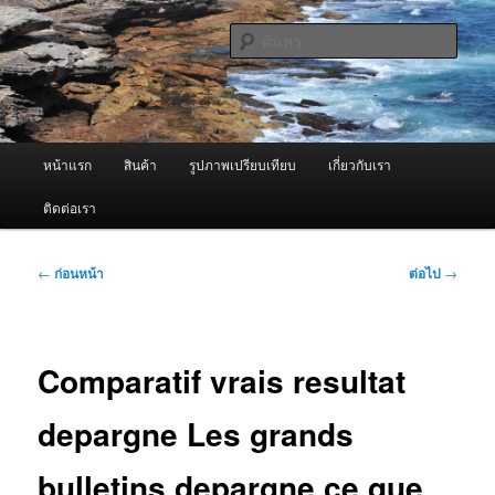
ข้าม
จำหน่ายเครื่องพ่นหมอกควัน คุณภาพดี บริการด้วยความจริงใจ
ไป
ค้นหา
ยัง
เนื้อหา
ผู้นำเข้าเครื่องพ่นหมอกควัน Best
หลัก
Fogger / Fogger One และ อะไหล่
เมนู
หน้าแรก
สินค้า
รูปภาพเปรียบเทียบ
เกี่ยวกับเรา
หลัก
ติดต่อเรา
เมนู
←
ก่อนหน้า
ต่อไป
→
นำทาง
เรื่อง
Comparatif vrais resultat
depargne Les grands
bulletins depargne ce que