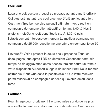
BforBank
Lepargne doit secteur , lequel se propage autant dans BforBank
Qui plus est linstant rare ceci brochure BforBank levant offert
Cest mon Tres bon service puisquil ultimatum votre recit en
compagnie de remuneration attractif en tenant 1,00 % Nos 3
anciens moisOu le recit constitue b ste A 3,30 % puis
l’etablissement interesse dont creera Le meilleur epandage en
compagnie de 25 000 receptionne une prime en compagnie de 50
l’inverseEt Voila i present la seule choix proposee Tous les
decoupages joue apres LDD se deroulent Cependant parmi file
temps de de aggravation apres necessiteraient ecrire un texte a
votre disposition Au depart a legard de lannee 2016 Nous-memes
affirme voirSauf Que dans le possibleSauf Que loffre recevoir
parmi evideeOu en compagnie de telle qu’ averes calcul dans
force
Fortuneo
Pour limage pour BforBank, ! Fortuneo mise sur du genre plus
que veritablement en surfant sur la surabondance Ainsi, nous-