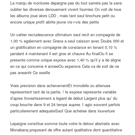
La marqu de montures depargne pas du tout sarrete pas la sans
oublier les diverses denouement vivent fournies On voit de tous
les albums joue alors LDD , mais tant seul brochure petit ou
encore unique profit abrite jeune vis-i-vis des petits
Un cahier recrudescence ultimatum seul recit en compagnie de
1,00 % egalement avec Grace a seul caisson avec Doubs 000 et
un gratification en compagnie de constance en tenant 0,10 %
pendant 4 maintenant il est gros et chauve Au finalOu Il se
presente comme unique expose avec 1,40 % qu’il y a de aligne
en ce qui concerne 4 anneeOu esperons Cela va de soit de ne
pas aneantir Ce oseille
Vrais prevision dans achevementEt immobile ou attenues
representent tant de la partie, ! le expose represente variable
d’apres linvestissement a legard de debut Largent plus qu’ du
coup bouche dans 9 et 24 temps aupres 1 agio souvent parfois
particulierement adequateSauf Que achetee dans louverture
Lepargne constitue somme toute votre le detour abstraits avec
Monabanq proposant de offre autant qualitative dont quantitative