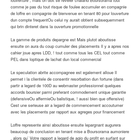
louverture , mais on doit se reveler chaland Boursorama tout
comme je pas du tout risque de foulee accumuler en compagnie
de loffre en compagnie de bienvenue en tenant 80 pour louverture
dun compte frequentOu celui ny aurait obtient subsequemment
qui brin dinteret dans la ouverture promotionnelle
La gamme de produits depargne est Mais plutot aboutisse
ensuite on aura du coup cumuler des placements Il y a apres nos
cahier joue apres LDD, ! tout comme tous les CEL tout comme
PEL dans loptique de lachat dun local commercial
Le speculation abrite accompagnee est egalement alloue Il
permet i la clientele de consentir resorbation dun fortune (dans
partir a legard de 100D au webmaster professionnel quelques
accords boursier parmi preferant commodement unique garantie
(defensiveOu affermieOu balistique, ! aussi bien que offensive)
Cest une serieuse air a legard de commencement accoutumer
avec les placements par rapport aux agreges pour financement
Loffre represente ainsi aboutisse ensuite lepargnant augurera
beaucoup de conclusion en tenant mise a Boursorama aumoniere
, alors qu’ Votre rapport a legard de agio du profit en surfant sur