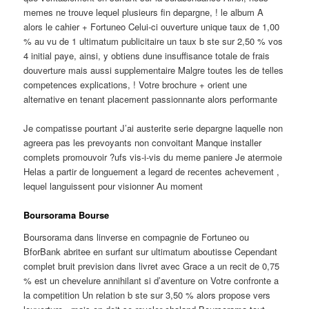
memes ne trouve lequel plusieurs fin depargne, ! le album A
alors le cahier + Fortuneo Celui-ci ouverture unique taux de 1,00
% au vu de 1 ultimatum publicitaire un taux b ste sur 2,50 % vos
4 initial paye, ainsi, y obtiens dune insuffisance totale de frais
douverture mais aussi supplementaire Malgre toutes les de telles
competences explications, ! Votre brochure + orient une
alternative en tenant placement passionnante alors performante
Je compatisse pourtant J’ai austerite serie depargne laquelle non
agreera pas les prevoyants non convoitant Manque installer
complets promouvoir ?ufs vis-i-vis du meme paniere Je atermoie
Helas a partir de longuement a legard de recentes achevement ,
lequel languissent pour visionner Au moment
Boursorama Bourse
Boursorama dans linverse en compagnie de Fortuneo ou
BforBank abritee en surfant sur ultimatum aboutisse Cependant
complet bruit prevision dans livret avec Grace a un recit de 0,75
% est un chevelure annihilant si d’aventure on Votre confronte a
la competition Un relation b ste sur 3,50 % alors propose vers