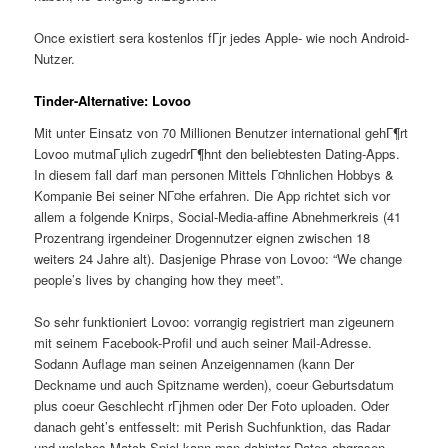
Once existiert sera kostenlos fГјr jedes Apple- wie noch Android-
Nutzer.
Tinder-Alternative: Lovoo
Mit unter Einsatz von 70 Millionen Benutzer international gehГ¶rt
Lovoo mutmaГџlich zugedrГ¶hnt den beliebtesten Dating-Apps.
In diesem fall darf man personen Mittels Г¤hnlichen Hobbys &
Kompanie Bei seiner NГ¤he erfahren. Die App richtet sich vor
allem a folgende Knirps, Social-Media-affine Abnehmerkreis (41
Prozentrang irgendeiner Drogennutzer eignen zwischen 18
weiters 24 Jahre alt). Dasjenige Phrase von Lovoo: “We change
people’s lives by changing how they meet”.
So sehr funktioniert Lovoo: vorrangig registriert man zigeunern
mit seinem Facebook-Profil und auch seiner Mail-Adresse.
Sodann Auflage man seinen Anzeigennamen (kann Der
Deckname und auch Spitzname werden), coeur Geburtsdatum
plus coeur Geschlecht rГјhmen oder Der Foto uploaden. Oder
danach geht’s entfesselt: mit Perish Suchfunktion, das Radar
und welches Match-Spiel kann man dahinter Dates abgrasen.