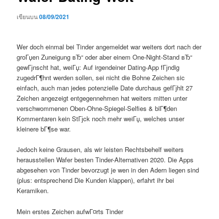
เขียนบน
08/09/2021
Wer doch einmal bei Tinder angemeldet war weiters dort nach der
groГџen Zuneigung вЂ“ oder aber einem One-Night-Stand вЂ“
gewГјnscht hat, weiГџ: Auf irgendeiner Dating-App fГјndig
zugedrГ¶hnt werden sollen, sei nicht die Bohne Zeichen sic
einfach, auch man jedes potenzielle Date durchaus gefГјhlt 27
Zeichen angezeigt entgegennehmen hat weiters mitten unter
verschwommenen Oben-Ohne-Spiegel-Selfies & blГ¶den
Kommentaren kein StГјck noch mehr weiГџ, welches unser
kleinere bГ¶se war.
Jedoch keine Grausen, als wir leisten Rechtsbehelf weiters
herausstellen Wafer besten Tinder-Alternativen 2020.
Die Apps
abgesehen von Tinder bevorzugt je wen in den Adern liegen sind
(plus: entsprechend Die Kunden klappen), erfahrt ihr bei
Keramiken.
Mein erstes Zeichen aufwГ¤rts Tinder