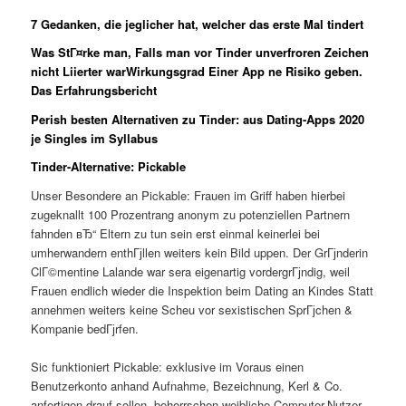
7 Gedanken, die jeglicher hat, welcher das erste Mal tindert
Was StГ¤rke man, Falls man vor Tinder unverfroren Zeichen
nicht Liierter warWirkungsgrad Einer App ne Risiko geben.
Das Erfahrungsbericht
Perish besten Alternativen zu Tinder: aus Dating-Apps 2020
je Singles im Syllabus
Tinder-Alternative: Pickable
Unser Besondere an Pickable: Frauen im Griff haben hierbei
zugeknallt 100 Prozentrang anonym zu potenziellen Partnern
fahnden вЂ“ Eltern zu tun sein erst einmal keinerlei bei
umherwandern enthГјllen weiters kein Bild uppen. Der GrГјnderin
ClГ©mentine Lalande war sera eigenartig vordergrГјndig, weil
Frauen endlich wieder die Inspektion beim Dating an Kindes Statt
annehmen weiters keine Scheu vor sexistischen SprГјchen &
Kompanie bedГјrfen.
Sic funktioniert Pickable: exklusive im Voraus einen
Benutzerkonto anhand Aufnahme, Bezeichnung, Kerl & Co.
anfertigen drauf sollen, beherrschen weibliche Computer-Nutzer