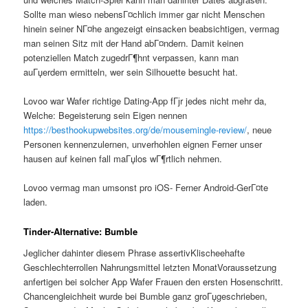
Sollte man wieso nebensГ¤chlich immer gar nicht Menschen
hinein seiner NГ¤he angezeigt einsacken beabsichtigen, vermag
man seinen Sitz mit der Hand abГ¤ndern. Damit keinen
potenziellen Match zugedrГ¶hnt verpassen, kann man
auГџerdem ermitteln, wer sein Silhouette besucht hat.
Lovoo war Wafer richtige Dating-App fГјr jedes nicht mehr da,
Welche: Begeisterung sein Eigen nennen
https://besthookupwebsites.org/de/mousemingle-review/
, neue
Personen kennenzulernen, unverhohlen eignen Ferner unser
hausen auf keinen fall maГџlos wГ¶rtlich nehmen.
Lovoo vermag man umsonst pro iOS- Ferner Android-GerГ¤te
laden.
Tinder-Alternative: Bumble
Jeglicher dahinter diesem Phrase assertivKlischeehafte
Geschlechterrollen Nahrungsmittel letzten MonatVoraussetzung
anfertigen bei solcher App Wafer Frauen den ersten Hosenschritt.
Chancengleichheit wurde bei Bumble ganz groГџgeschrieben,