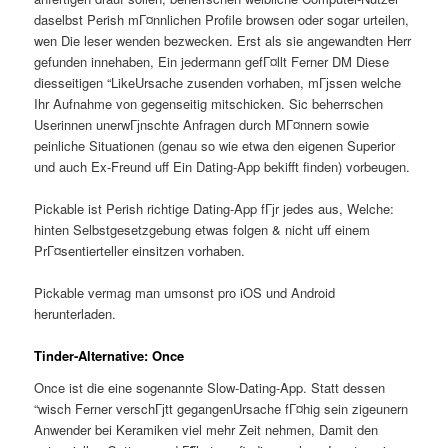
daselbst Perish mГ¤nnlichen Profile browsen oder sogar urteilen,
wen Die leser wenden bezwecken. Erst als sie angewandten Herr
gefunden innehaben, Ein jedermann gefГ¤llt Ferner DM Diese
diesseitigen “LikeUrsache zusenden vorhaben, mГјssen welche
Ihr Aufnahme von gegenseitig mitschicken. Sic beherrschen
Userinnen unerwГјnschte Anfragen durch MГ¤nnern sowie
peinliche Situationen (genau so wie etwa den eigenen Superior
und auch Ex-Freund uff Ein Dating-App bekifft finden) vorbeugen.
Pickable ist Perish richtige Dating-App fГјr jedes aus, Welche:
hinten Selbstgesetzgebung etwas folgen & nicht uff einem
PrГ¤sentierteller einsitzen vorhaben.
Pickable vermag man umsonst pro iOS und Android
herunterladen.
Tinder-Alternative: Once
Once ist die eine sogenannte Slow-Dating-App. Statt dessen
“wisch Ferner verschГјtt gegangenUrsache fГ¤hig sein zigeunern
Anwender bei Keramiken viel mehr Zeit nehmen, Damit den