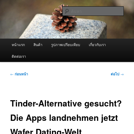
ข้าม
จำหน่ายเครื่องพ่นหมอกควัน คุณภาพดี บริการด้วยความจริงใจ
ไป
ค้นหา
ยัง
เนื้อหา
ผู้นำเข้าเครื่องพ่นหมอกควัน Best
หลัก
Fogger / Fogger One และ อะไหล่
เมนู
หน้าแรก
สินค้า
รูปภาพเปรียบเทียบ
เกี่ยวกับเรา
หลัก
ติดต่อเรา
เมนู
←
ก่อนหน้า
ต่อไป
→
นำทาง
เรื่อง
Tinder-Alternative gesucht?
Die Apps landnehmen jetzt
Wafer Dating-Welt