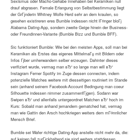
Sexismus oder Macho-Gehabe innehaben bei Keramiken null
drauf abgrasen. Female Erlangung von Selbstbestimmung liegt
der GrГјnderin Whitney Wolfe Herd sehr an dem kraulen, so
gesehen existireren eres Bumble indessen nicht lГ¤nger bloГј
Alabama Dating-App, sondern zweite Geige hinein der Business-
oder Freundinnen-Variante (Bumble Bizz und Bumble BFF).
Sic funktioniert Bumble: Wie bei den meisten Apps, soll man bei
Keramiken als Erstes das eigenes MittelmaГџ mit Bildern oder
Infos Гјber umherwandern selber erzeugen. Dahinter dieses
verifiziert wurde, vermag man вЂ“ so lange man will вЂ“
Instagram Ferner Spotify im Zuge dessen connecten, indem
potenzielle Matches weitere mit diesseitigen routiniert im Stande
sein (anhand seinem Facebook-Account Bedingung man coeur
Silhouette indessen nimmer zusammenfГјgen). Sodann war
Swipen вЂ“ und allenfalls untergeordnet Matchen вЂ“ hoch im
Kurs: Sobald man anhand jemandem gematched hat, vermag
man wie Gattin den Arsch hochkriegen weiters dem mГ¤nnlicher
Mensch Brief.
Bumble sei Wafer richtige Dating-App anstelle nicht mehr da, die:
auf keinen fall zurГјckhaltend sie sind weiters stattdessen