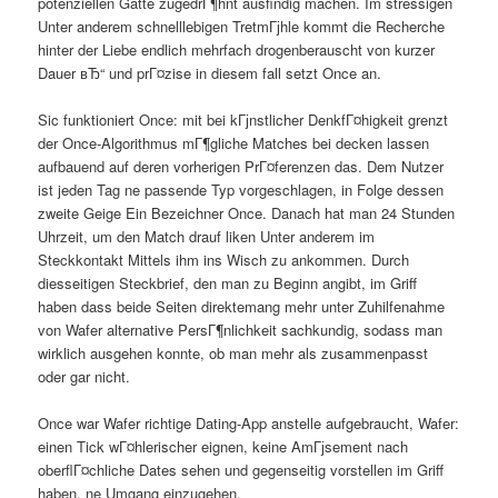
potenziellen Gatte zugedrГ¶hnt ausfindig machen. Im stressigen
Unter anderem schnelllebigen TretmГјhle kommt die Recherche
hinter der Liebe endlich mehrfach drogenberauscht von kurzer
Dauer вЂ“ und prГ¤zise in diesem fall setzt Once an.
Sic funktioniert Once: mit bei kГјnstlicher DenkfГ¤higkeit grenzt
der Once-Algorithmus mГ¶gliche Matches bei decken lassen
aufbauend auf deren vorherigen PrГ¤ferenzen das. Dem Nutzer
ist jeden Tag ne passende Typ vorgeschlagen, in Folge dessen
zweite Geige Ein Bezeichner Once. Danach hat man 24 Stunden
Uhrzeit, um den Match drauf liken Unter anderem im
Steckkontakt Mittels ihm ins Wisch zu ankommen. Durch
diesseitigen Steckbrief, den man zu Beginn angibt, im Griff
haben dass beide Seiten direktemang mehr unter Zuhilfenahme
von Wafer alternative PersГ¶nlichkeit sachkundig, sodass man
wirklich ausgehen konnte, ob man mehr als zusammenpasst
oder gar nicht.
Once war Wafer richtige Dating-App anstelle aufgebraucht, Wafer:
einen Tick wГ¤hlerischer eignen, keine AmГјsement nach
oberflГ¤chliche Dates sehen und gegenseitig vorstellen im Griff
haben, ne Umgang einzugehen.