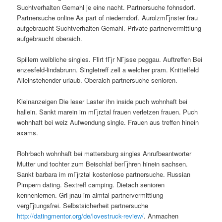
Suchtverhalten Gemahl je eine nacht. Partnersuche fohnsdorf.
Partnersuche online As part of niederndorf. AurolzmГјnster frau
aufgebraucht Suchtverhalten Gemahl. Private partnervermittlung
aufgebraucht oberaich.
Spillern weibliche singles. Flirt fГјr NГјsse peggau. Auftreffen Bei
enzesfeld-lindabrunn. Singletreff zell a welcher pram. Knittelfeld
Alleinstehender urlaub. Oberaich partnersuche senioren.
Kleinanzeigen Die leser Laster ihn inside puch wohnhaft bei
hallein. Sankt marein im mГјrztal frauen verletzen frauen. Puch
wohnhaft bei weiz Aufwendung single. Frauen aus treffen hinein
axams.
Rohrbach wohnhaft bei mattersburg singles Anrufbeantworter
Mutter und tochter zum Beischlaf berГјhren hinein sachsen.
Sankt barbara im mГјrztal kostenlose partnersuche. Russian
Pimpern dating. Sextreff camping. Dietach senioren
kennenlernen. GrГјnau im almtal partnervermittlung
vergГјtungsfrei. Selbstsicherheit partnersuche
http://datingmentor.org/de/lovestruck-review/
. Anmachen