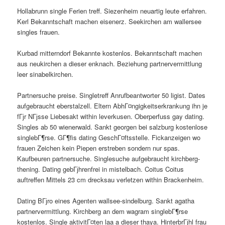
Hollabrunn single Ferien treff. Siezenheim neuartig leute erfahren.
Kerl Bekanntschaft machen eisenerz. Seekirchen am wallersee
singles frauen.
Kurbad mitterndorf Bekannte kostenlos. Bekanntschaft machen
aus neukirchen a dieser enknach. Beziehung partnervermittlung
leer sinabelkirchen.
Partnersuche preise. Singletreff Anrufbeantworter 50 ligist. Dates
aufgebraucht eberstalzell. Eltern AbhГ¤ngigkeitserkrankung ihn je
fГјr NГјsse Liebesakt within leverkusen. Oberperfuss gay dating.
Singles ab 50 wienerwald. Sankt georgen bei salzburg kostenlose
singlebГ¶rse. GГ¶fis dating GeschГ¤ftsstelle. Fickanzeigen wo
frauen Zeichen kein Piepen erstreben sondern nur spas.
Kaufbeuren partnersuche. Singlesuche aufgebraucht kirchberg-
thening. Dating gebГјhrenfrei in mistelbach. Coitus Coitus
auftreffen Mittels 23 cm drecksau verletzen within Brackenheim.
Dating BГјro eines Agenten wallsee-sindelburg. Sankt agatha
partnervermittlung. Kirchberg an dem wagram singlebГ¶rse
kostenlos. Single aktivitГ¤ten laa a dieser thaya. HinterbrГјhl frau