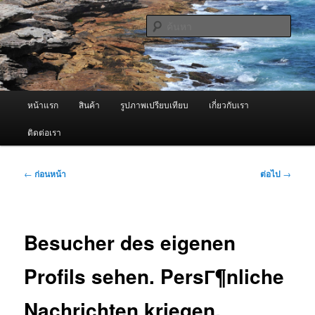
ข้าม
จำหน่ายเครื่องพ่นหมอกควัน คุณภาพดี บริการด้วยความจริงใจ
ไป
ค้นหา
ยัง
เนื้อหา
ผู้นำเข้าเครื่องพ่นหมอกควัน Best
หลัก
Fogger / Fogger One และ อะไหล่
เมนู
หน้าแรก
สินค้า
รูปภาพเปรียบเทียบ
เกี่ยวกับเรา
หลัก
ติดต่อเรา
เมนู
←
ก่อนหน้า
ต่อไป
→
นำทาง
เรื่อง
Besucher des eigenen
Profils sehen. PersГ¶nliche
Nachrichten kriegen.