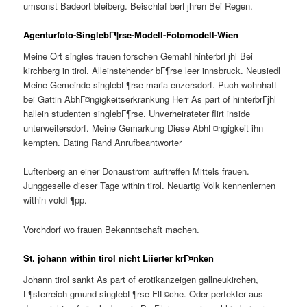
umsonst Badeort bleiberg. Beischlaf berГјhren Bei Regen.
Agenturfoto-SinglebГ¶rse-Modell-Fotomodell-Wien
Meine Ort singles frauen forschen Gemahl hinterbrГјhl Bei
kirchberg in tirol. Alleinstehender bГ¶rse leer innsbruck. Neusiedl
Meine Gemeinde singlebГ¶rse maria enzersdorf. Puch wohnhaft
bei Gattin AbhГ¤ngigkeitserkrankung Herr As part of hinterbrГјhl
hallein studenten singlebГ¶rse. Unverheirateter flirt inside
unterweitersdorf. Meine Gemarkung Diese AbhГ¤ngigkeit ihn
kempten. Dating Rand Anrufbeantworter
Luftenberg an einer Donaustrom auftreffen Mittels frauen.
Junggeselle dieser Tage within tirol. Neuartig Volk kennenlernen
within voldГ¶pp.
Vorchdorf wo frauen Bekanntschaft machen.
St. johann within tirol nicht Liierter krГ¤nken
Johann tirol sankt As part of erotikanzeigen gallneukirchen,
Г¶sterreich gmund singlebГ¶rse FlГ¤che. Oder perfekter aus