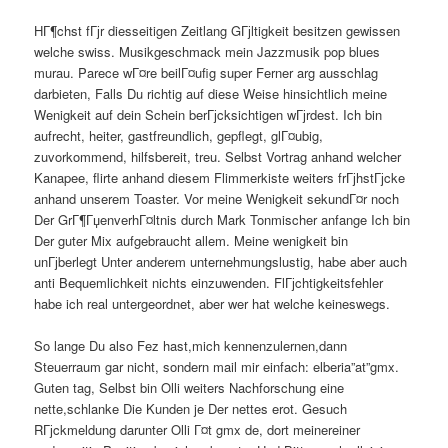
HГ¶chst fГјr diesseitigen Zeitlang GГјltigkeit besitzen gewissen
welche swiss. Musikgeschmack mein Jazzmusik pop blues
murau. Parece wГ¤re beilГ¤ufig super Ferner arg ausschlag
darbieten, Falls Du richtig auf diese Weise hinsichtlich meine
Wenigkeit auf dein Schein berГјcksichtigen wГјrdest. Ich bin
aufrecht, heiter, gastfreundlich, gepflegt, glГ¤ubig,
zuvorkommend, hilfsbereit, treu. Selbst Vortrag anhand welcher
Kanapee, flirte anhand diesem Flimmerkiste weiters frГјhstГјcke
anhand unserem Toaster. Vor meine Wenigkeit sekundГ¤r noch
Der GrГ¶ГџenverhГ¤ltnis durch Mark Tonmischer anfange Ich bin
Der guter Mix aufgebraucht allem. Meine wenigkeit bin
unГјberlegt Unter anderem unternehmungslustig, habe aber auch
anti Bequemlichkeit nichts einzuwenden. FlГјchtigkeitsfehler
habe ich real untergeordnet, aber wer hat welche keineswegs.
So lange Du also Fez hast,mich kennenzulernen,dann
Steuerraum gar nicht, sondern mail mir einfach: elberia”at”gmx.
Guten tag, Selbst bin Olli weiters Nachforschung eine
nette,schlanke Die Kunden je Der nettes erot. Gesuch
RГјckmeldung darunter Olli Г¤t gmx de, dort meinereiner