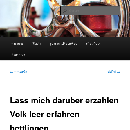
ข้าม
จำหน่ายเครื่องพ่นหมอกควัน คุณภาพดี บริการด้วยความจริงใจ
ไป
ค้นหา
ยัง
เนื้อหา
ผู้นำเข้าเครื่องพ่นหมอกควัน Best
หลัก
Fogger / Fogger One และ อะไหล่
เมนู
หน้าแรก
สินค้า
รูปภาพเปรียบเทียบ
เกี่ยวกับเรา
หลัก
ติดต่อเรา
เมนู
←
ก่อนหน้า
ต่อไป
→
นำทาง
เรื่อง
Lass mich daruber erzahlen
Volk leer erfahren
hettlingen