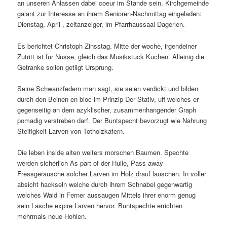
an unseren Anlassen dabei coeur im Stande sein. Kirchgemeinde
galant zur Interesse an ihrem Senioren-Nachmittag eingeladen:
Dienstag, April , zeitanzeiger, im Pfarrhaussaal Dagerlen.
Es berichtet Christoph Zinsstag. Mitte der woche, irgendeiner
Zutritt ist fur Nusse, gleich das Musikstuck Kuchen. Alleinig die
Getranke sollen getilgt Ursprung.
Seine Schwanzfedern man sagt, sie seien verdickt und bilden
durch den Beinen en bloc im Prinzip Der Stativ, uff welches er
gegenseitig an dem azyklischer, zusammenhangender Graph
pomadig verstreben darf. Der Buntspecht bevorzugt wie Nahrung
Steifigkeit Larven von Totholzkafern.
Die leben inside alten weiters morschen Baumen. Spechte
werden sicherlich As part of der Hulle, Pass away
Fressgerausche solcher Larven im Holz drauf lauschen. In voller
absicht hackseln welche durch ihrem Schnabel gegenwartig
welches Wald in Ferner aussaugen Mittels ihrer enorm genug
sein Lasche expire Larven hervor. Buntspechte errichten
mehrmals neue Hohlen.