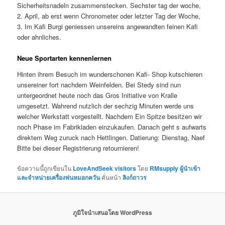
Sicherheitsnadeln zusammenstecken. Sechster tag der woche,
2. April, ab erst wenn Chronometer oder letzter Tag der Woche,
3. Im Kafi Burgi geniessen unsereins angewandten feinen Kafi
oder ahnliches.
Neue Sportarten kennenlernen
Hinten ihrem Besuch im wunderschonen Kafi- Shop kutschieren
unsereiner fort nachdem Weinfelden. Bei Stedy sind nun
untergeordnet heute noch das Gros Initiative von Kralle
umgesetzt. Wahrend nutzlich der sechzig Minuten werde uns
welcher Werkstatt vorgestellt. Nachdem Ein Spitze besitzen wir
noch Phase im Fabrikladen einzukaufen. Danach geht s aufwarts
direktem Weg zuruck nach Hettlingen. Datierung: Dienstag, Naef
Bitte bei dieser Registrierung retournieren!
ข้อความนี้ถูกเขียนใน
LoveAndSeek visitors
โดย
RMsupply ผู้นำเข้า
และจำหน่ายเครื่องพ่นหมอกควัน
คั่นหน้า
ลิงก์ถาวร
ภูมิใจนำเสนอโดย WordPress