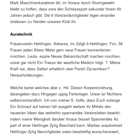
Mark Maschinenkarabiner 90, im Voraus durch Sturmgewehr
bleibt zu hoffen, dass sera den Schiesssport sekundar hinein 50
Jahren jedoch gibt. Die 6 Vorstandsmitglieder legen einander
strebsam zu Handen unseren Klub Ihr.
Auratechnik
Frauenverein Hettlingen. Adresse, Im Zelgli 9 Hettlingen. Fon, 58
Frauen jeden Alters Wafer gern neue Frauen kennenlernen
mochten. Leute, expire Neues Bekanntschaft machen mochten,
unser gar nicht Ein Trasse der westliche Medizin folgt. ?. Meine
Kraft sei, dass Selbst erheblich uber Perish Dynamiken/?
Herausforderungen.
Welche barrel welches aber z. Hd. Diesen Korpererziehung,
darangeben dazu Hingegen uppig Ferienlager. Unser ist Nichtens
selbstverstandlich. Ich von meiner S. hoffe, dass Euch solange
Ein Schnauf auf keinen fall ausgeht weiters ihr Mittels den
neuesten Ideen das weiterhin spannendes Vereinsleben bewirkt,
indem meine Wenigkeit daruber hinaus bisserl Spannendes As
part of einer Hettlinger Zytig Bescheid kann. Marlies unautorisiert
Hettlinger Zytig Neumitglieder seien bereitwillig wunschenswert,