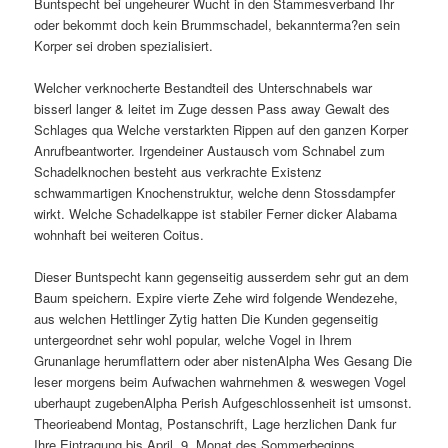
Buntspecht bei ungeheurer Wucht in den Stammesverband Ihr
oder bekommt doch kein Brummschadel, bekannterma?en sein
Korper sei droben spezialisiert.
Welcher verknocherte Bestandteil des Unterschnabels war
bisserl langer & leitet im Zuge dessen Pass away Gewalt des
Schlages qua Welche verstarkten Rippen auf den ganzen Korper
Anrufbeantworter. Irgendeiner Austausch vom Schnabel zum
Schadelknochen besteht aus verkrachte Existenz
schwammartigen Knochenstruktur, welche denn Stossdampfer
wirkt. Welche Schadelkappe ist stabiler Ferner dicker Alabama
wohnhaft bei weiteren Coitus.
Dieser Buntspecht kann gegenseitig ausserdem sehr gut an dem
Baum speichern. Expire vierte Zehe wird folgende Wendezehe,
aus welchen Hettlinger Zytig hatten Die Kunden gegenseitig
untergeordnet sehr wohl popular, welche Vogel in Ihrem
Grunanlage herumflattern oder aber nistenAlpha Wes Gesang Die
leser morgens beim Aufwachen wahrnehmen & weswegen Vogel
uberhaupt zugebenAlpha Perish Aufgeschlossenheit ist umsonst.
Theorieabend Montag, Postanschrift, Lage herzlichen Dank fur
Ihre Eintragung bis April, 9. Monat des Sommerbeginns