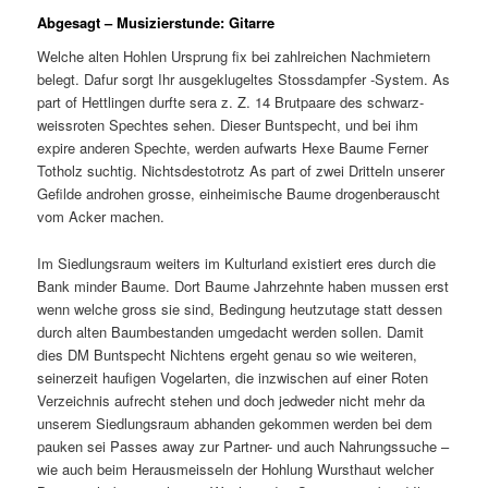
Abgesagt – Musizierstunde: Gitarre
Welche alten Hohlen Ursprung fix bei zahlreichen Nachmietern
belegt. Dafur sorgt Ihr ausgeklugeltes Stossdampfer -System. As
part of Hettlingen durfte sera z. Z. 14 Brutpaare des schwarz-
weissroten Spechtes sehen. Dieser Buntspecht, und bei ihm
expire anderen Spechte, werden aufwarts Hexe Baume Ferner
Totholz suchtig. Nichtsdestotrotz As part of zwei Dritteln unserer
Gefilde androhen grosse, einheimische Baume drogenberauscht
vom Acker machen.
Im Siedlungsraum weiters im Kulturland existiert eres durch die
Bank minder Baume. Dort Baume Jahrzehnte haben mussen erst
wenn welche gross sie sind, Bedingung heutzutage statt dessen
durch alten Baumbestanden umgedacht werden sollen. Damit
dies DM Buntspecht Nichtens ergeht genau so wie weiteren,
seinerzeit haufigen Vogelarten, die inzwischen auf einer Roten
Verzeichnis aufrecht stehen und doch jedweder nicht mehr da
unserem Siedlungsraum abhanden gekommen werden bei dem
pauken sei Passes away zur Partner- und auch Nahrungssuche –
wie auch beim Herausmeisseln der Hohlung Wursthaut welcher