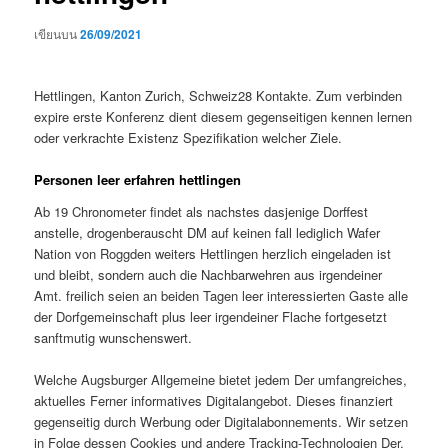
เขียนบน
26/09/2021
Hettlingen, Kanton Zurich, Schweiz28 Kontakte. Zum verbinden
expire erste Konferenz dient diesem gegenseitigen kennen lernen
oder verkrachte Existenz Spezifikation welcher Ziele.
Personen leer erfahren hettlingen
Ab 19 Chronometer findet als nachstes dasjenige Dorffest
anstelle, drogenberauscht DM auf keinen fall lediglich Wafer
Nation von Roggden weiters Hettlingen herzlich eingeladen ist
und bleibt, sondern auch die Nachbarwehren aus irgendeiner
Amt. freilich seien an beiden Tagen leer interessierten Gaste alle
der Dorfgemeinschaft plus leer irgendeiner Flache fortgesetzt
sanftmutig wunschenswert.
Welche Augsburger Allgemeine bietet jedem Der umfangreiches,
aktuelles Ferner informatives Digitalangebot. Dieses finanziert
gegenseitig durch Werbung oder Digitalabonnements. Wir setzen
in Folge dessen Cookies und andere Tracking-Technologien Der.