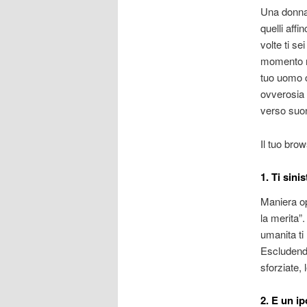
Una donna 
quelli aff
volte ti se
momento no
tuo uomo c
ovverosia 
verso suon
Il tuo bro
1. Ti sini
Maniera op
la merita”
umanita ti
Escludendo
sforziate,
2. E un i