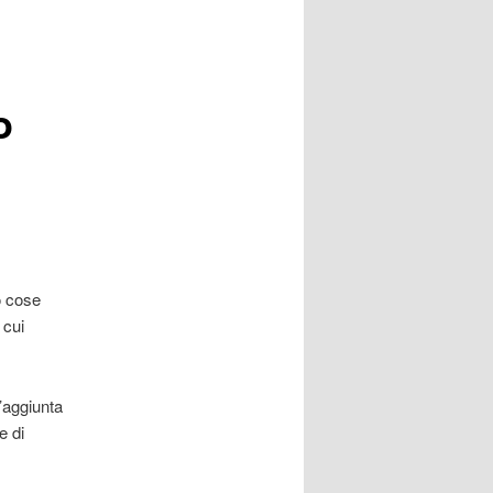
o
o cose
 cui
l’aggiunta
e di