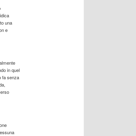
o
idica
tto una
on e
ealmente
ndo in quel
o fa senza
da,
verso
ione
 nessuna