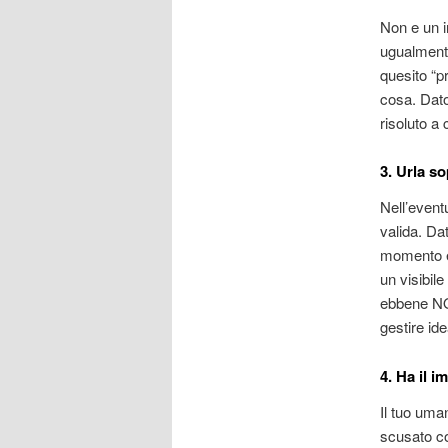
Non e un i
ugualmente
quesito “p
cosa. Dato
risoluto a
3. Urla s
Nell’event
valida. Da
momento e 
un visibil
ebbene NO
gestire ide
4. Ha il 
Il tuo uman
scusato co