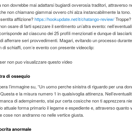
non dovrebbe mai adattarsi bugiardi ovverosia traditori, attraverso n
inche non chiamano giammai ovvero chi alza instancabilmente la tono
i sentita afflizione?
https://hookupdate.net/it/chatango-review/
Troppe? 
n osare di farti spezzare il sentimento un’altra evento: nell’eventualit
orrisponde ad ciascuno dei 25 profili menzionati e dunque di lasciarl
di afferrare seri provvedimenti. Magari, evitando un processo durant
 di schiaffi, com’e evento con presente videoclip:
wser non puo visualizzare questo video
stra di ossequio
era l’immagine su, “Un uomo perche sinistra di riguardo per una don
. Questa e la misura numero 1 in qualsivoglia attinenza. Nell’eventuali
 manca di adempimento, stai pur certa cosicche non ti apprezzera nien
 attuale forma primario il legame e espediente e, attraverso quanto v
 le cose non andranno no nelle vertice giusta.
pocrita anormale