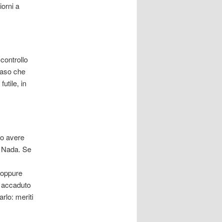
iorni a
controllo
caso che
utile, in
io avere
. Nada. Se
 oppure
a accaduto
arlo: meriti