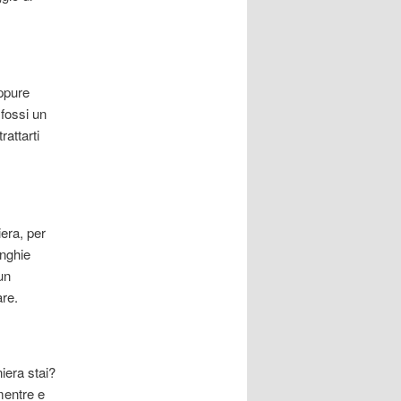
oppure
 fossi un
rattarti
era, per
Unghie
un
are.
iera stai?
mentre e