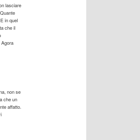
on lasciare
. Quante
E in quel
a che il
o
e Agora
na, non se
ta che un
te affatto.
i