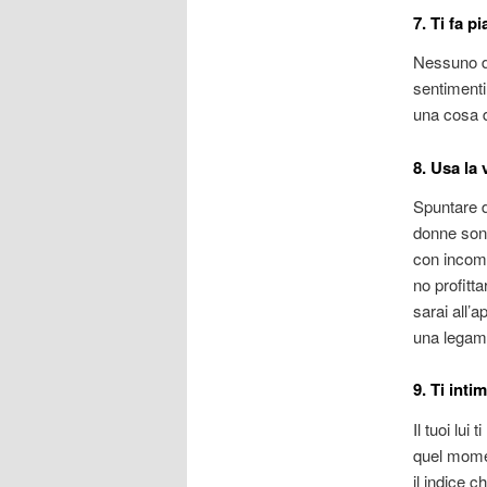
7. Ti fa p
Nessuno do
sentimenti
una cosa d
8. Usa la 
Spuntare d
donne sono
con incomb
no profitt
sarai all’a
una legam
9. Ti inti
Il tuoi lui
quel momen
il indice c