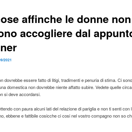
cose affinche le donne non
ono accogliere dal appunt
tner
09/2021
n dovrebbe essere fatto di litigi, tradimenti e penuria di stima. Ci son
una domestica non dovrebbe niente affatto subire. Vedete quelle circa
on si deve accordarsi.
tendo con paura alcuni lati del relazione di pariglia e non ti senti con 
no, ebbene e fattibile cosicche ci cosi nel vostro compagno non so ch