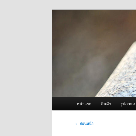
ข้าม
จำหน่ายเครื่องพ่นหมอกควัน คุณ
ไป
ยัง
ผู้นำเข้าเครื่
เนื้อหา
Fogger One แล
หลัก
เมนู
หน้าแรก
สินค้า
รูปภาพเป
หลัก
เมนู
←
ก่อนหน้า
นำทาง