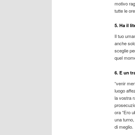
motivo ragi
tutte le ore
5. Ha il l
Il tuo uma
anche solo
sceglie per
quel momen
6. E un tr
“venir men
luogo affe
la vostra 
prosecuzi
ora “Ero u
una turno, 
di meglio.