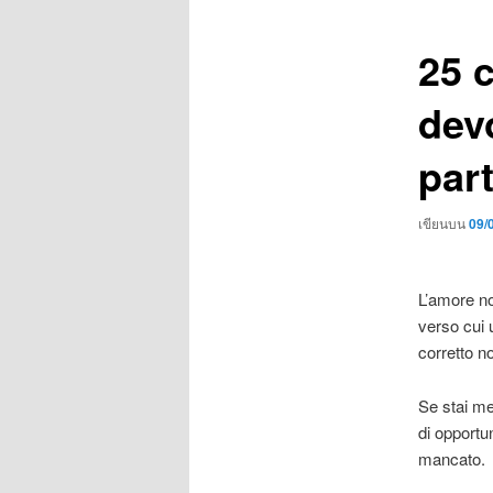
เรื่อง
25 
dev
par
เขียนบน
09/
L’amore no
verso cui 
corretto n
Se stai met
di opportu
mancato.