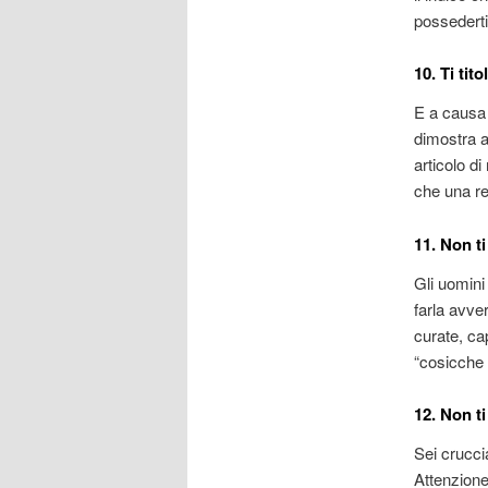
possederti
10. Ti tit
E a causa 
dimostra a
articolo di
che una re
11. Non ti
Gli uomini
farla avve
curate, ca
“cosicche 
12. Non t
Sei crucci
Attenzione