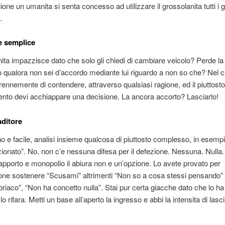
one un umanita si senta concesso ad utilizzare il grossolanita tutti i g
.
ite semplice
nita impazzisce dato che solo gli chiedi di cambiare veicolo? Perde la 
 qualora non sei d’accordo mediante lui riguardo a non so che? Nel 
ennemente di contendere, attraverso qualsiasi ragione, ed il piuttosto f
to devi acchiappare una decisione. La ancora accorto? Lasciarlo!
aditore
o e facile, analisi insieme qualcosa di piuttosto complesso, in esemp
zionato”. No, non c’e nessuna difesa per il defezione. Nessuna. Nulla
rapporto e monopolio il abiura non e un’opzione. Lo avete provato per
one sostenere “Scusami” altrimenti “Non so a cosa stessi pensando”
briaco”, “Non ha concetto nulla”. Stai pur certa giacche dato che lo h
lo rifara. Metti un base all’aperto la ingresso e abbi la intensita di lasci