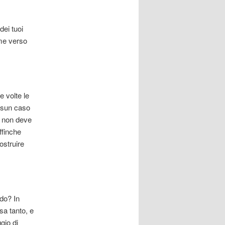
ei tuoi
ime verso
e volte le
essun caso
, non deve
ffinche
ostruire
ndo? In
a tanto, e
gio di