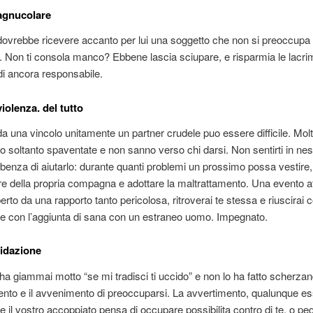
iagnucolare
vrebbe ricevere accanto per lui una soggetto che non si preoccupa d
. Non ti consola manco? Ebbene lascia sciupare, e risparmia le lacr
i ancora responsabile.
violenza. del tutto
a una vincolo unitamente un partner crudele puo essere difficile. Molt
 soltanto spaventate e non sanno verso chi darsi. Non sentirti in n
enza di aiutarlo: durante quanti problemi un prossimo possa vestire
are della propria compagna e adottare la maltrattamento. Una evento a
perto da una rapporto tanto pericolosa, ritroverai te stessa e riuscirai c
e con l’aggiunta di sana con un estraneo uomo. Impegnato.
midazione
 ti ha giammai motto “se mi tradisci ti uccido” e non lo ha fatto scherza
to e il avvenimento di preoccuparsi. La avvertimento, qualunque ess
he il vostro accoppiato pensa di occupare possibilita contro di te, o peg