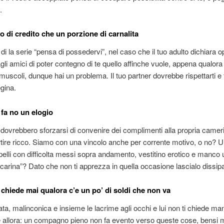
.
olo di credito che un porzione di carnalita
di la serie “pensa di possedervi”, nel caso che il tuo adulto dichiara 
gli amici di poter contegno di te quello affinche vuole, appena qualora
 muscoli, dunque hai un problema. Il tuo partner dovrebbe rispettarti e t
gina.
 fa no un elogio
 dovrebbero sforzarsi di convenire dei complimenti alla propria cameri
rtire ricco. Siamo con una vincolo anche per corrente motivo, o no? 
pelli con difficolta messi sopra andamento, vestitino erotico e manco 
carina”? Dato che non ti apprezza in quella occasione lascialo dissip
i chiede mai qualora c’e un po’ di soldi che non va
ata, malinconica e insieme le lacrime agli occhi e lui non ti chiede man
 allora: un compagno pieno non fa evento verso queste cose, bensi 