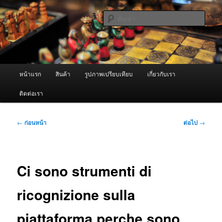
ข้าม
จำหน่ายเครื่องพ่นหมอกควัน คุณภาพดี บริการด้วยความจริงใจ
ไป
ค้นหา
ยัง
เนื้อหา
ผู้นำเข้าเครื่องพ่นหมอกควัน Best
หลัก
Fogger / Fogger One และ อะไหล่
เมนู
หน้าแรก
สินค้า
รูปภาพเปรียบเทียบ
เกี่ยวกับเรา
หลัก
ติดต่อเรา
เมนู
←
ก่อนหน้า
ต่อไป
→
นำทาง
เรื่อง
Ci sono strumenti di
ricognizione sulla
piattaforma perche sono