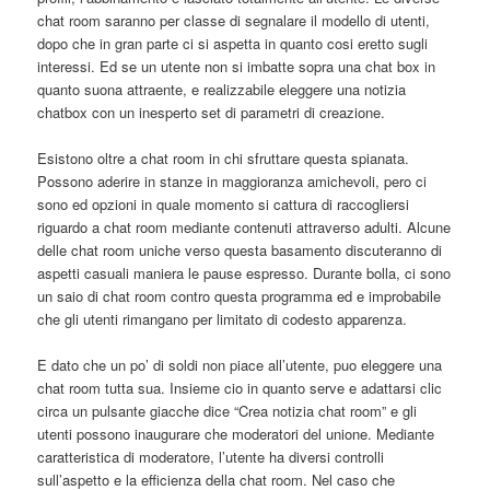
chat room saranno per classe di segnalare il modello di utenti,
dopo che in gran parte ci si aspetta in quanto cosi eretto sugli
interessi. Ed se un utente non si imbatte sopra una chat box in
quanto suona attraente, e realizzabile eleggere una notizia
chatbox con un inesperto set di parametri di creazione.
Esistono oltre a chat room in chi sfruttare questa spianata.
Possono aderire in stanze in maggioranza amichevoli, pero ci
sono ed opzioni in quale momento si cattura di raccogliersi
riguardo a chat room mediante contenuti attraverso adulti. Alcune
delle chat room uniche verso questa basamento discuteranno di
aspetti casuali maniera le pause espresso. Durante bolla, ci sono
un saio di chat room contro questa programma ed e improbabile
che gli utenti rimangano per limitato di codesto apparenza.
E dato che un po’ di soldi non piace all’utente, puo eleggere una
chat room tutta sua. Insieme cio in quanto serve e adattarsi clic
circa un pulsante giacche dice “Crea notizia chat room” e gli
utenti possono inaugurare che moderatori del unione. Mediante
caratteristica di moderatore, l’utente ha diversi controlli
sull’aspetto e la efficienza della chat room. Nel caso che