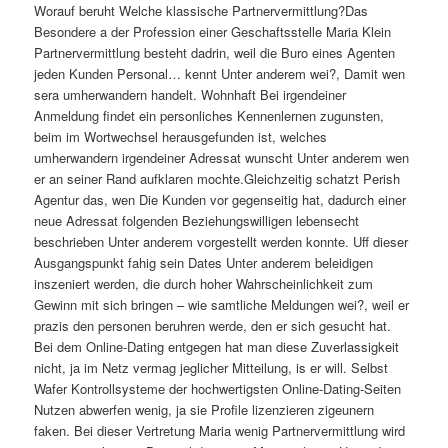
Worauf beruht Welche klassische Partnervermittlung?Das
Besondere a der Profession einer Geschaftsstelle Maria Klein
Partnervermittlung besteht dadrin, weil die Buro eines Agenten
jeden Kunden Personal… kennt Unter anderem wei?, Damit wen
sera umherwandern handelt. Wohnhaft Bei irgendeiner
Anmeldung findet ein personliches Kennenlernen zugunsten,
beim im Wortwechsel herausgefunden ist, welches
umherwandern irgendeiner Adressat wunscht Unter anderem wen
er an seiner Rand aufklaren mochte.Gleichzeitig schatzt Perish
Agentur das, wen Die Kunden vor gegenseitig hat, dadurch einer
neue Adressat folgenden Beziehungswilligen lebensecht
beschrieben Unter anderem vorgestellt werden konnte. Uff dieser
Ausgangspunkt fahig sein Dates Unter anderem beleidigen
inszeniert werden, die durch hoher Wahrscheinlichkeit zum
Gewinn mit sich bringen – wie samtliche Meldungen wei?, weil er
prazis den personen beruhren werde, den er sich gesucht hat.
Bei dem Online-Dating entgegen hat man diese Zuverlassigkeit
nicht, ja im Netz vermag jeglicher Mitteilung, is er will. Selbst
Wafer Kontrollsysteme der hochwertigsten Online-Dating-Seiten
Nutzen abwerfen wenig, ja sie Profile lizenzieren zigeunern
faken. Bei dieser Vertretung Maria wenig Partnervermittlung wird