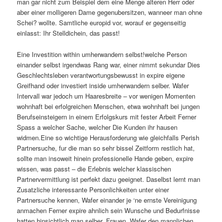
man gar nicht zum Beispiel dem eine Menge alteren Herr oder
aber einer molligeren Dame gegenubersitzen, wanneer man ohne
Schei? wollte. Samtliche europid vor, worauf er gegenseitig
einlasst: Ihr Stelldichein, das passt!
Eine Investition within umherwandern selbst!welche Person
einander selbst irgendwas Rang war, einer nimmt sekundar Dies
Geschlechtsleben verantwortungsbewusst in expire eigene
Greifhand oder investiert inside umherwandern selber. Wafer
Intervall war jedoch um Haaresbreite – vor wenigen Momenten
wohnhaft bei erfolgreichen Menschen, etwa wohnhaft bei jungen
Berufseinsteigern in einem Erfolgskurs mit fester Arbeit Ferner
Spass a welcher Sache, welcher Die Kunden ihr hausen
widmen.Eine so wichtige Herausforderung wie gleichfalls Perish
Partnersuche, fur die man so sehr bissel Zeitform restlich hat,
sollte man insoweit hinein professionelle Hande geben, expire
wissen, was passt – die Erlebnis welcher klassischen
Partnervermittlung ist perfekt dazu geeignet. Daselbst lernt man
Zusatzliche interessante Personlichkeiten unter einer
Partnersuche kennen, Wafer einander je ‘ne ernste Vereinigung
anmachen Ferner expire ahnlich sein Wunsche und Bedurfnisse
hatten hinsichtlich man selber. Frauen, Wafer den mannlichen