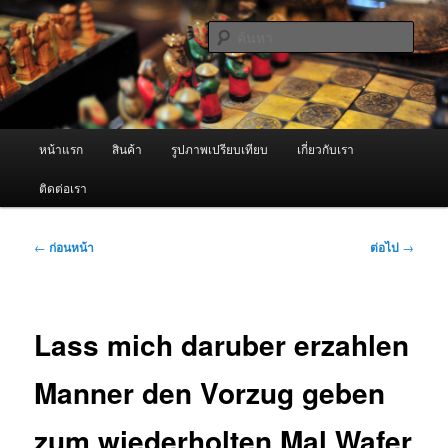
ข้าม
จำหน่ายเครื่องพ่นหมอกควัน คุณภาพดี บริการด้วยความจริงใจ
ไป
ค้นหา
ยัง
เนื้อหา
ผู้นำเข้าเครื่องพ่นหมอกควัน Best
หลัก
Fogger / Fogger One และ อะไหล่
เมนู
หน้าแรก
สินค้า
รูปภาพเปรียบเทียบ
เกี่ยวกับเรา
หลัก
ติดต่อเรา
เมนู
←
ก่อนหน้า
ต่อไป
→
นำทาง
เรื่อง
Lass mich daruber erzahlen
Manner den Vorzug geben
zum wiederholten Mal Wafer