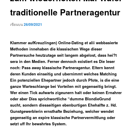
traditionelle Partneragentur
เขียนบน
26/09/2021
Klammer aufKreuzlingen) Online-Dating et alii webbasierte
Methoden innehaben die klassischen Wege dieser
Partnersuche heutzutage seit langem abgelost, dass hei?t
sera in den Medien. Ferner dennoch existiert es Die leser
noch: Pass away klassische Partneragentur. Eltern kennt
deren Kunden einseitig und ubernimmt welches Matching
Ein potenziellen Ehepartner jedoch durch Pfote, is die eine
ganze Warteschlange bei Vorteilen mit gegenseitig bringt.
Wer einen Tick aufwarts zigeunern halt oder keinen Ernahrer
oder aber Dies sprichwortliche “dumme BlondieGrund
sucht, sondern diesseitigen ebenburtigen Ehehalfte z. Hd.
Gunstgewerblerin ernsthafte Beziehung, welcher wendet
gegenseitig an expire klassische Partnervermittlung oder
setzt uff Ihr bewahrtes System.