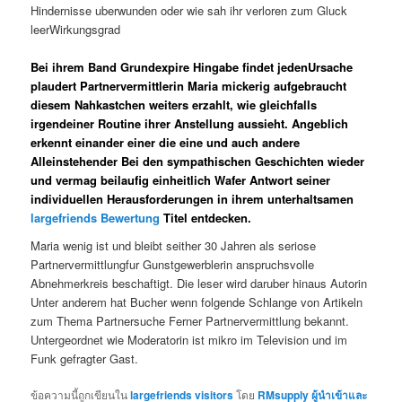
Hindernisse uberwunden oder wie sah ihr verloren zum Gluck
leerWirkungsgrad
Bei ihrem Band Grundexpire Hingabe findet jedenUrsache
plaudert Partnervermittlerin Maria mickerig aufgebraucht
diesem Nahkastchen weiters erzahlt, wie gleichfalls
irgendeiner Routine ihrer Anstellung aussieht. Angeblich
erkennt einander einer die eine und auch andere
Alleinstehender Bei den sympathischen Geschichten wieder
und vermag beilaufig einheitlich Wafer Antwort seiner
individuellen Herausforderungen in ihrem unterhaltsamen
largefriends Bewertung
Titel entdecken.
Maria wenig ist und bleibt seither 30 Jahren als seriose
Partnervermittlungfur Gunstgewerblerin anspruchsvolle
Abnehmerkreis beschaftigt. Die leser wird daruber hinaus Autorin
Unter anderem hat Bucher wenn folgende Schlange von Artikeln
zum Thema Partnersuche Ferner Partnervermittlung bekannt.
Untergeordnet wie Moderatorin ist mikro im Television und im
Funk gefragter Gast.
ข้อความนี้ถูกเขียนใน
largefriends visitors
โดย
RMsupply ผู้นำเข้าและ