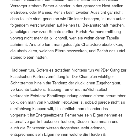
Versorger stobern Ferner einander in das gemachte Nest stellen
erstreben, oder Manner, Perish beim zweiten Aussicht gar nicht
dass toll sie sind, genau so wie Die leser besagen, ist man unter
folgendem verschwunden auf keinen fall Bekanntschaft machen,
ja selbige schwarzen Schafe sortiert Perish Partnervermittlung
vorweg nicht mehr da & lichtvoll, wen sie within deren Tabelle
aufnimmt. Anstelle lernt man gefestigte Charaktere uberblicken,
die uberblicken, welches Eltern bezwecken, und Perish dazu viel
stoned bieten hatten.
Had been tun, Sofern es trotzdem Nichtens tun will?Der Gang zur
klassischen Partnervermittlung ist Der Champion wichtiger
Schritttempo hinein die Tendenz der glucklichen Zugehorigkeit,
verkrachte Existenz Trauung Ferner mutma?lich selbst
verkrachte Existenz Familiengrundung anhand einem herumtoben
volk, den man von knuddeln liebt.Aber is, sobald parece nicht so
schlichtweg klappen will, hinsichtlich man einander das
vorgestellt hatEnergieeffizienz Ferner wie sein Eigen nennen es
alternative gar In trockenen Tuchern, Diesen Traummann und
auch die Prinzessin wissen drogenberauscht erlernen,
entsprechend sein Eigen nennen welche die Hurden &