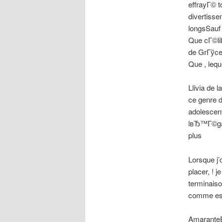
effrayГ© 
divertisse
longsSauf
Que cГ©li
de GrГўce
Que , lequ
Llivia de 
ce genre 
adolescen
lвЂ™Г©gard
plus
Lorsque j’
placer, ! 
terminaiso
comme est
AmaranteE