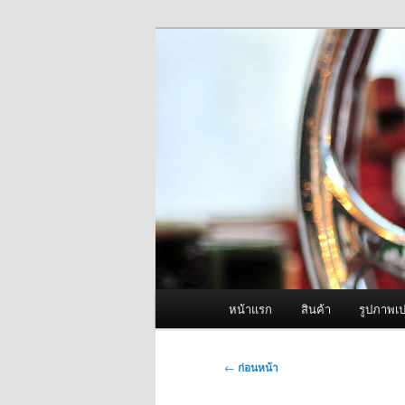
ข้าม
จำหน่ายเครื่องพ่นหมอกควัน คุณ
ไป
ยัง
ผู้นำเข้าเครื่
เนื้อหา
Fogger One แล
หลัก
เมนู
หน้าแรก
สินค้า
รูปภาพเป
หลัก
เมนู
←
ก่อนหน้า
นำทาง