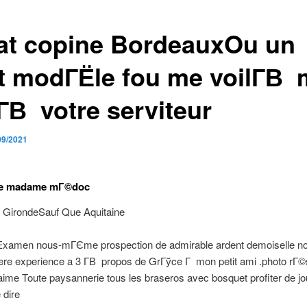
at copine BordeauxOu un
it modГЁle fou me voilГ­В
Г­В votre serviteur
09/2021
re madame mГ©doc
 GirondeSauf Que Aquitaine
amen nous-mГЄme prospection de admirable ardent demoiselle no
re experience a 3 Г­В propos de GrГўce Г mon petit ami .photo rГ©
’aime Toute paysannerie tous les braseros avec bosquet profiter de jo
 dire