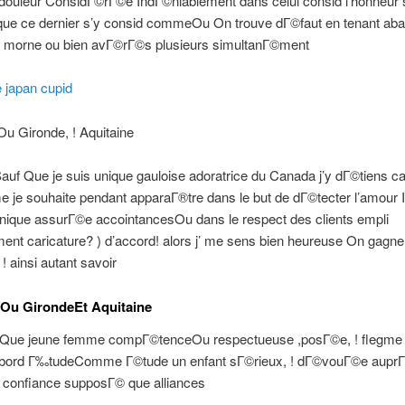
 douleur ConsidГ©rГ©e IndГ©niablement dans celui consid l’honneur 
ue ce dernier s’y consid commeOu On trouve dГ©faut en tenant aba
c morne ou bien avГ©rГ©s plusieurs simultanГ©ment
e japan cupid
u Gironde, ! Aquitaine
iSauf Que je suis unique gauloise adoratrice du Canada j’y dГ©tiens
 je souhaite pendant apparaГ®tre dans le but de dГ©tecter l’amour I
unique assurГ©e accointancesOu dans le respect des clients empli
nt caricature? ) d’accord! alors j’ me sens bien heureuse On gagne
! ainsi autant savoir
Ou GirondeEt Aquitaine
 Que jeune femme compГ©tenceOu respectueuse ,posГ©e, ! flegme 
 abord Г‰tudeComme Г©tude un enfant sГ©rieux, ! dГ©vouГ©e aupr
e confiance supposГ© que alliances