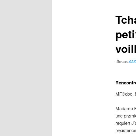
เรื่อง
Tch
pet
voil
เขียนบน
08/
Rencont
MГ©doc, !
Madame Ex
une przmie
requiert J
l’existence