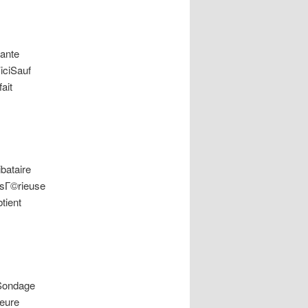
lante
iciSauf
ait
bataire
 sГ©rieuse
tient
 Sondage
meure