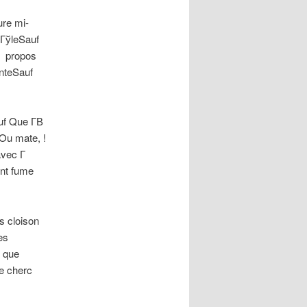
ure mi-
ГўleSauf
В propos
nteSauf
auf Que Г­В
Ou mate, !
avec Г
ont fume
s cloison
es
t que
e cherc