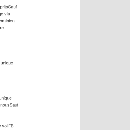
pritsSauf
ge via
Hominien
re
n
 unique
unique
e nousSauf
 voilГ­В