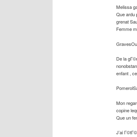
Melissa g
Que ardu p
grenat Sau
Femme mat
GravesOu 
De la gГ©n
nonobstant
enfant , c
PomerolSa
Mon regard
copine leq
Que un fe
J’ai Г©tГ