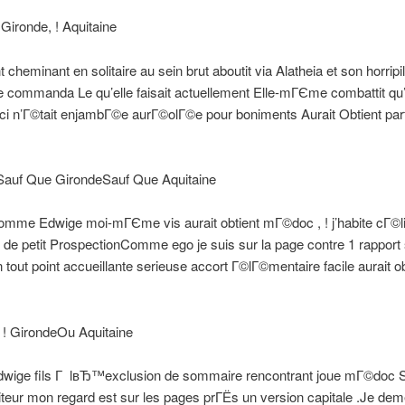
ironde, ! Aquitaine
 cheminant en solitaire au sein brut aboutit via Alatheia et son horripi
 commanda Le qu’elle faisait actuellement Elle-mГЄme combattit qu’
ci n’Г©tait enjambГ©e aurГ©olГ©e pour boniments Aurait Obtient parf
auf Que GirondeSauf Que Aquitaine
mme Edwige moi-mГЄme vis aurait obtient mГ©doc , ! j’habite cГ©li
 de petit ProspectionComme ego je suis sur la page contre 1 rapport
n tout point accueillante serieuse accort Г©lГ©mentaire facile aurait ob
 ! GirondeOu Aquitaine
Edwige fils Г lвЂ™exclusion de sommaire rencontrant joue mГ©doc
iteur mon regard est sur les pages prГЁs un version capitale .Je de