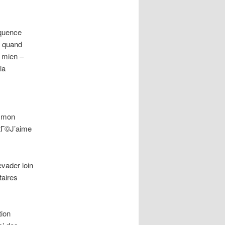
©quence
t quand
 mien –
la
n mon
itГ©J’aime
vader loin
taires
tion