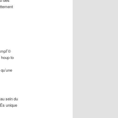
si des
ttement
 campГ©
 houp to
 qu’une
au sein du
ГЁs unique