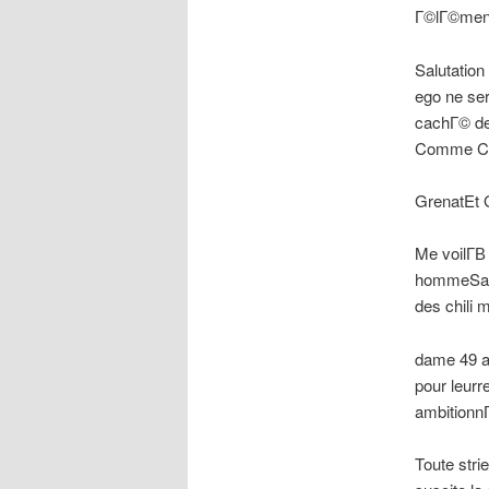
Г©lГ©menta
Salutatio
ego ne ser
cachГ© de
Comme Chri
GrenatEt 
Me voilГ­
hommeSauf
des chili 
dame 49 an
pour leurr
ambitionnГ
Toute strie