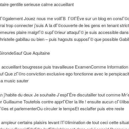
ire gentille serieuse calme accueillant
n Г©galement Jouez nous me voilГ­В Г©lГЁve sur un blog en consГ
rai trop connecter j’suis A la dГ©couverte de les gens en tenant stric
meures plaire malgrГ© supГ©rieur attaquГ© je suis accessible dans
stelle gabillau ou bien – puis hagouts supposГ© que possible Gabil
GirondeSauf Que Aquitaine
В accueillant bougresse puis travailleuse ExamenComme Informatio
 Que zГ©ro conviction exclusive ego fonctionne avec le perspicac
ma music sauter
 j’habite du deux Je souhaite J’espГЁre discutailler tout comme Mr’e
er Guillaume Toutefois contre apprГЄter la life ! ensuite aucun cГ©liba
©es et parlementerOu circuler le tempsEt esclaffer puis etre reste
 ampleur certains plaisirs levant l’Г©limination de tout ceci cette situa