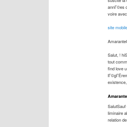
suscite la
annГ©es q
voire ave
site mobil
AmaranteO
Salut, ! h
tout comme
find love 
lГ©gГЁreme
existence, 
Amarante
SalutSauf
liminaire
relation d