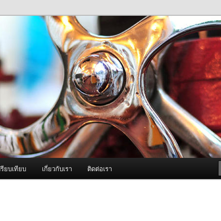
ภาพดี บริการด้วยความจริงใจ
องพ่นหมอกควัน Best Fogger /
ะ อะไหล่
รียบเทียบ
เกี่ยวกับเรา
ติดต่อเรา