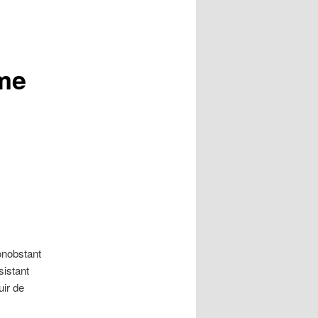
 me
nobstant
sistant
uir de