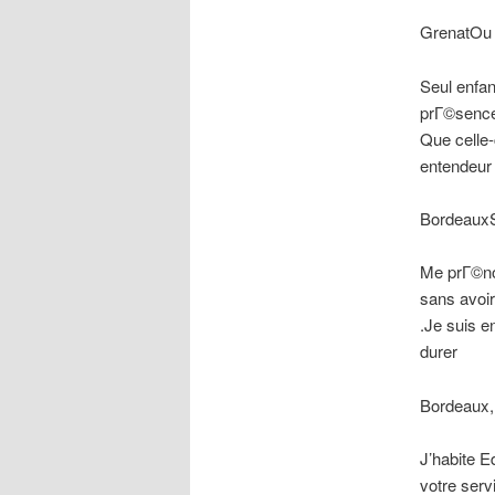
GrenatOu G
Seul enfant
prГ©sence
Que celle-
entendeur
BordeauxS
Me prГ©no
sans avoir
.Je suis e
durer
Bordeaux,
J’habite 
votre serv