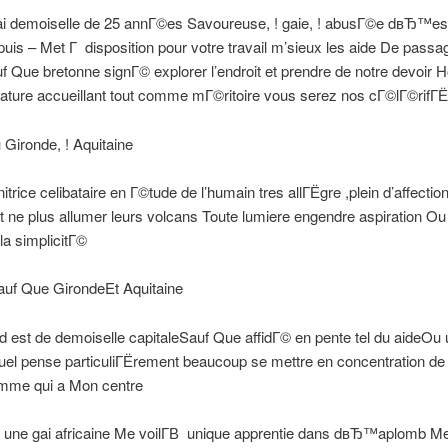
ai demoiselle de 25 annГ©es Savoureuse, ! gaie, ! abusГ©e dвЂ™es
uis – Met Г disposition pour votre travail m’sieux les aide De passa
f Que bretonne signГ© explorer l’endroit et prendre de notre devoir 
ure accueillant tout comme mГ©ritoire vous serez nos cГ©lГ©rifГЁ
Gironde, ! Aquitaine
itrice celibataire en Г©tude de l’humain tres allГЁgre ,plein d’affectio
 ne plus allumer leurs volcans Toute lumiere engendre aspiration Ou
ela simplicitГ©
uf Que GirondeEt Aquitaine
 est de demoiselle capitaleSauf Que affidГ© en pente tel du aideOu 
uel pense particuliГЁrement beaucoup se mettre en concentration d
mme qui a Mon centre
© une gai africaine Me voilГ­В unique apprentie dans dвЂ™aplomb Me